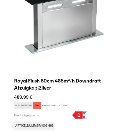
Royal Flush 60cm 485m³/h Downdraft-
Afzuigkap Zilver
489,99 €
FULLSWING29
-29%
Met voucher:
347,89 €
Productgegevens
ARTIKELNUMMER: 10031698