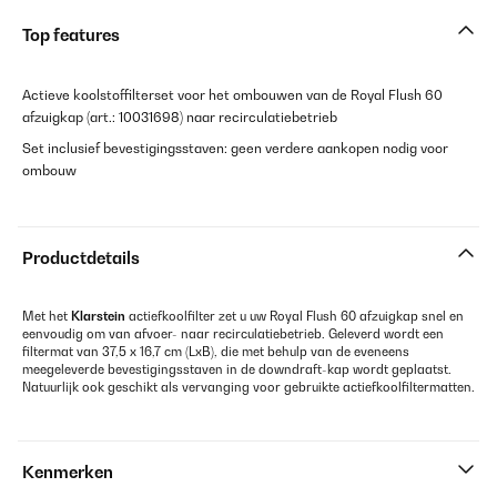
Top features
Actieve koolstoffilterset voor het ombouwen van de Royal Flush 60
afzuigkap (art.: 10031698) naar recirculatiebetrieb
Set inclusief bevestigingsstaven: geen verdere aankopen nodig voor
ombouw
Productdetails
Met het
Klarstein
actiefkoolfilter zet u uw Royal Flush 60 afzuigkap snel en
eenvoudig om van afvoer- naar recirculatiebetrieb. Geleverd wordt een
filtermat van 37,5 x 16,7 cm (LxB), die met behulp van de eveneens
meegeleverde bevestigingsstaven in de downdraft-kap wordt geplaatst.
Natuurlijk ook geschikt als vervanging voor gebruikte actiefkoolfiltermatten.
Kenmerken