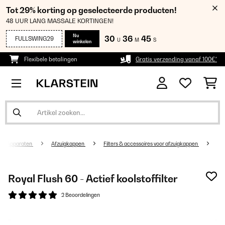
Tot 29% korting op geselecteerde producten!
48 UUR LANG MASSALE KORTINGEN!
Nu
30
36
45
FULLSWING29
U
M
S
winkelen
Flexibele betalingen
Gratis verzending vanaf 100€*
jke Apparaten
Afzuigkappen
Filters & accessoires voor afzuigkappen
Royal Flush 60 - Actief koolstoffilter
2 Beoordelingen