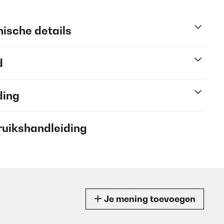
ische details
d
ding
ruikshandleiding
Je mening toevoegen