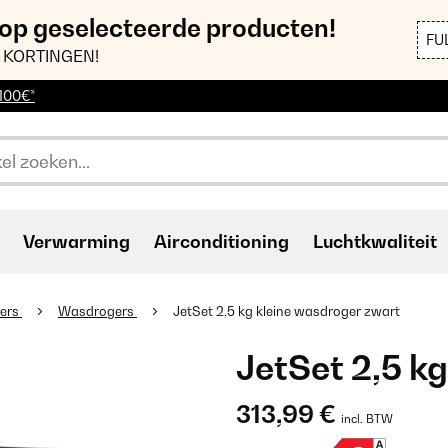
 op geselecteerde producten!
FU
 KORTINGEN!
 100€*
Verwarming
Airconditioning
Luchtkwaliteit
ers
Wasdrogers
JetSet 2,5 kg kleine wasdroger zwart
JetSet 2,5 k
313,99 €
incl. BTW