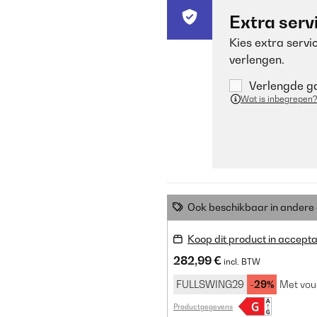
Extra serv
Kies extra servi
verlengen.
Verlengde ga
Wat is inbegrepen?
Ook beschikbaar in ander
Koop dit product in accepta
282,99 €
incl. BTW
FULLSWING29
-29%
Met vou
Productgegevens