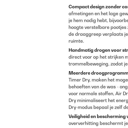
Compact design zonder con
afmetingen en het lage gew
je hem nodig hebt, bijvoorb
hoogte verstelbare pootjes 
de draaggreep verplaats je
ruimte.
Handmatig drogen voor str
direct voor op het strijken
trommelbeweging, zodat je 
Meerdere droogprogramma
Timer Dry, maken het mogel
behoeften van de was - onge
voor normale stoffen, Air 
Dry minimaliseert het energ
Dry-modus bepaal je zelf de
Veiligheid en bescherming 
oververhitting beschermt j