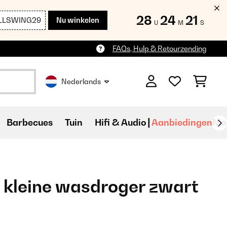
28
24
20
LLSWING29
Nu winkelen
U
M
S
FAQs, Hulp & Retourzending
Nederlands
Barbecues
Tuin
Hifi & Audio
Aanbiedingen
Ni
g kleine wasdroger zwart