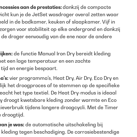
cessies aan de prestaties:
dankzij de compacte
icht kun je de JetSet wasdroger overal zetten waar
eeld in de badkamer, keuken of slaapkamer. Vijf in
zorgen voor stabiliteit op elke ondergrond en dankzij
 de droger eenvoudig van de ene naar de andere
ijken:
de functie Manual Iron Dry bereidt kleding
 met een lage temperatuur en een zachte
tijd en energie bespaart.
's:
vier programma's, Heat Dry, Air Dry, Eco Dry en
ijk het droogproces af te stemmen op de specifieke
acht het type textiel. De Heat Dry-modus is ideaal
Dry droogt kwetsbare kleding zonder warmte en Eco
ieverbruik tijdens langere droogcycli. Met de Timer
 droogtijd.
van je was:
de automatische uitschakeling bij
e kleding tegen beschadiging. De corrosiebestendige