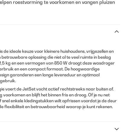
 helpen roestvorming te voorkomen en vangen pluizen
s de ideale keuze voor kleinere huishoudens, vrijgezellen en
 betrouwbare oplossing die niet al te veel ruimte in beslag
 2,5 kg en een vermogen van 850 W droogt deze wasdroger
everbruik en een compact formaat. De hoogwaardige
esign garanderen een lange levensduur en optimaal
 gebruik.
ie voert de JetSet vocht actief rechtstreeks naar buiten af.
oorkomen en blijft het binnen fris en droog. Of je nu net
 snel enkele kledingstukken wilt opfrissen voordat je de deur
e flexibiliteit en betrouwbaarheid waarop je kunt rekenen.