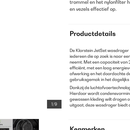
trommel en het nylonfilter
en vezels effectief op.
Productdetails
De Klarstein JetSet wasdroger i
iedereen die op zoek is naar een
neemt. Met een capaciteit van
efficiënt, met een laag energi
afwerking en het doordachte d
gebruiksgemak in het dagelijks
Dankzij de luchtafvoertechnolog
Hierdoor wordt condensvorming v
gewassen kleding wilt drogen of
1/9
uitgaat, deze wasdroger biedt d
Kenmerken