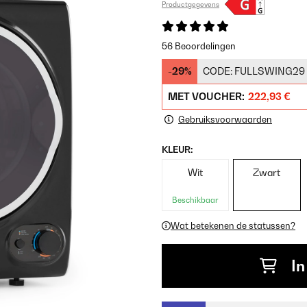
Productgegevens
56 Beoordelingen
-29%
CODE:
FULLSWING29
MET VOUCHER:
222,93 €
Gebruiksvoorwaarden
KLEUR:
Wit
Zwart
Beschikbaar
Wat betekenen de statussen?
In