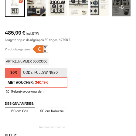
+8
485,99 €
incl. BTW
Laagste prijs in de afgelopen 30 dagen:
427,99 €
Productgegevens
ARTIKELNUMMER: 60003300
-30%
CODE:
FULLSWING30
MET VOUCHER:
340,19 €
Gebruiksvoorwaarden
DESIGNVARIATIES:
60 cm Gas
90 cm Inductie
Andere combinatie
KLEUR: