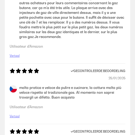
autres acheteurs pour leurs commentaires concernant le gaz
butane, car ça m’a été très utile. La plaque arrive avec des
injecteurs de gaz de ville directement dessus, mais il y a une
petite pochette avec ceux pour le butane. Il suffit de dévisser avec
une clé de 7 et les remplacer. Il y a des numéros dessus. Il vous
faudra mettre le plus petit sur le plus petit gaz, les deux numéros
similaires sur les deux gaz identiques et le dernier, sur le plus
gros gaz.Je recommande.
Utilisateur d'Amazon
Vertaal
GECONTROLEERDE BEOORDELING
25/01/2025
molto pratica e veloce da pulire e cucinare, la cottura molto più
veloce rispetto al tradizionale gas. Al momento non saprei
trovargli un difetto. Buon acquisto
Utilisateur d'Amazon
Vertaal
GECONTROLEERDE BEOORDELING