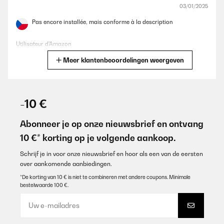
03/01/2025
Pas encore installée, mais conforme à la description
Utilisateur d'Amazon
Meer klantenbeoordelingen weergeven
Vertaal
GECONTROLEERDE BEOORDELING
28/12/2024
-10 €
Fácil limpieza
Abonneer je op onze nieuwsbrief en ontvang
Usuário da Amazon
10 €* korting op je volgende aankoop.
Vertaal
Schrijf je in voor onze nieuwsbrief en hoor als een van de eersten
over aankomende aanbiedingen.
GECONTROLEERDE BEOORDELING
*De korting van 10 € is niet te combineren met andere coupons. Minimale
bestelwaarde 100 €.
19/12/2024
Sehr gut, ausgereiftes Produckt.