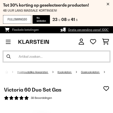
Tot 30% korting op geselecteerde producten!
48 UUR LANG MASSALE KORTINGEN!
Nu
23
08
41
FULLSWING30
U
M
S
winkelen
Flexibele betalingen
Gratis verzending vanaf 100€*
Huishoudelijke Apparaten
Kookplaten
Gaskookplaten
Victoria 60 Duo Set Gas
38 Beoordelingen