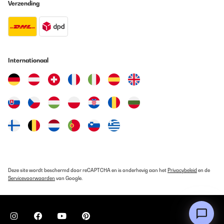
Verzending
Elle est parfaite,fonctionnalité,robustesse,esthétique ainsi que
son prix par rapport à la concurrence!
Utilisateur d'Amazon
Vertaal
Internationaal
GECONTROLEERDE BEOORDELING
20/05/2024
super
Utilisateur d'Amazon
Vertaal
GECONTROLEERDE BEOORDELING
Deze site wordt beschermd door reCAPTCHA en is onderhevig aan het
Privacybeleid
en de
20/05/2024
Servicevoorwaarden
van Google.
facile a nettoyer, tres pratique, designe tres jolies. juste
compliqué de trouver le four avec les memes finissions.
Utilisateur d'Amazon