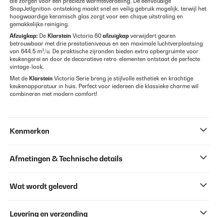
die zorgen voor een precieze warmteverdeling. De eenvoudige
SnapJetIgnition-ontsteking maakt snel en veilig gebruik mogelijk, terwijl het
hoogwaardige keramisch glas zorgt voor een chique uitstraling en
gemakkelijke reiniging.
Afzuigkap:
De
Klarstein
Victoria 60
afzuigkap
verwijdert geuren
betrouwbaar met drie prestatieniveaus en een maximale luchtverplaatsing
van 644,5 m³/u. De praktische zijranden bieden extra opbergruimte voor
keukengerei en door de decoratieve retro-elementen ontstaat de perfecte
vintage-look.
Met de
Klarstein
Victoria Serie breng je stijlvolle esthetiek en krachtige
keukenapparatuur in huis. Perfect voor iedereen die klassieke charme wil
combineren met modern comfort!
Kenmerken
Afmetingen & Technische details
Wat wordt geleverd
Levering en verzending