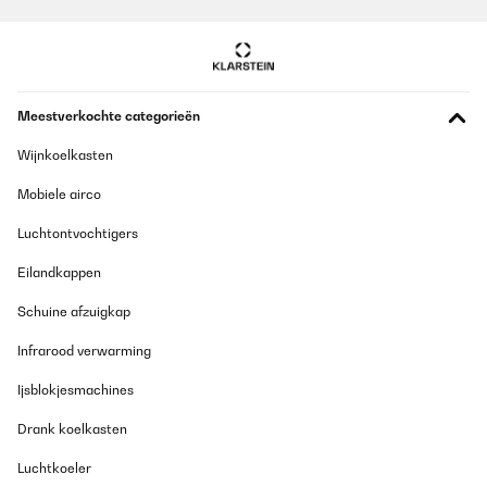
Amazon-Benutzer
Vertaal
GECONTROLEERDE BEOORDELING
Meestverkochte categorieën
10/12/2024
El diseño es muy bonito, y el manejo es bastante fácil. Lo que al
Wijnkoelkasten
poner una sarten u olla de Inducción, se escucha como que no se
adapta bien, parece que se sienciende y se apague la resistencia.
Mobiele airco
A demás, cuando llevas cocinando unas horas en ella, se
escucha un ventilador que no e sabido saber que es.
Luchtontvochtigers
Usuario/a de amazon
Eilandkappen
Vertaal
Schuine afzuigkap
GECONTROLEERDE BEOORDELING
Infrarood verwarming
27/11/2024
Ijsblokjesmachines
Très beau
Drank koelkasten
Utilisateur d'Amazon
Luchtkoeler
Vertaal