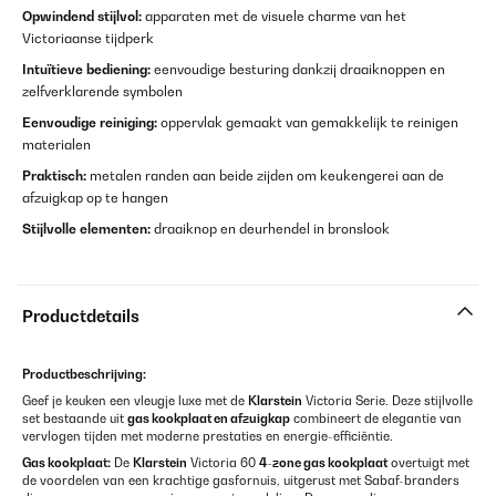
Opwindend stijlvol:
apparaten met de visuele charme van het
Victoriaanse tijdperk
Intuïtieve bediening:
eenvoudige besturing dankzij draaiknoppen en
zelfverklarende symbolen
Eenvoudige reiniging:
oppervlak gemaakt van gemakkelijk te reinigen
materialen
Praktisch:
metalen randen aan beide zijden om keukengerei aan de
afzuigkap op te hangen
Stijlvolle elementen:
draaiknop en deurhendel in bronslook
Productdetails
Productbeschrijving:
Geef je keuken een vleugje luxe met de
Klarstein
Victoria Serie. Deze stijlvolle
set bestaande uit
gas kookplaat en afzuigkap
combineert de elegantie van
vervlogen tijden met moderne prestaties en energie-efficiëntie.
Gas kookplaat:
De
Klarstein
Victoria 60
4-zone gas kookplaat
overtuigt met
de voordelen van een krachtige gasfornuis, uitgerust met Sabaf-branders