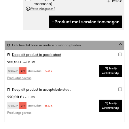
12,90 €
maanden)
Wat is inbegrepen?
Product met service toevoegen
Ook beschikbaar in andere omstandigheden
Koop dit product in goede staat
233,99 €
incl. BTW
In mijn
SALE27P
-27%
Met voucher:
170,81 €
winkelmandje
Productgegevens
Koop dit product in acceptabele staat
220,99 €
incl. BTW
In mijn
SALE27P
-27%
Met voucher:
161,32 €
winkelmandje
Productgegevens