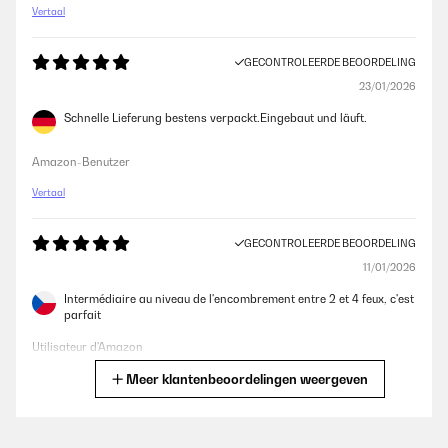
Vertaal
GECONTROLEERDE BEOORDELING
23/01/2026
Schnelle Lieferung bestens verpackt.Eingebaut und läuft.
Amazon-Benutzer
Vertaal
GECONTROLEERDE BEOORDELING
11/01/2026
Intermédiaire au niveau de l'encombrement entre 2 et 4 feux, c'est
parfait
Utilisateur d'Amazon
Meer klantenbeoordelingen weergeven
Vertaal
GECONTROLEERDE BEOORDELING