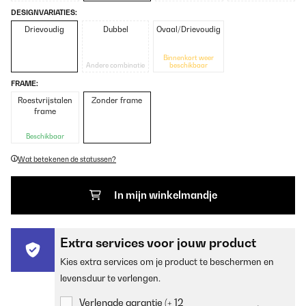
DESIGNVARIATIES:
Drievoudig
Dubbel
Ovaal/Drievoudig
Binnenkort weer
Andere combinatie
beschikbaar
FRAME:
Roestvrijstalen
Zonder frame
frame
Beschikbaar
Wat betekenen de statussen?
In mijn winkelmandje
Extra services voor jouw product
Kies extra services om je product te beschermen en
levensduur te verlengen.
Verlengde garantie (+ 12