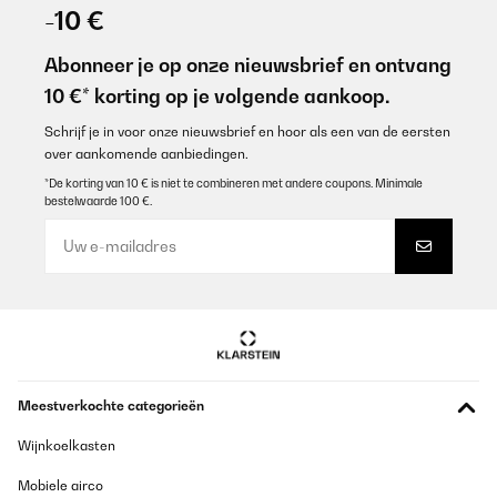
04/01/2026
-10 €
Espectacular, queda tremenda en mi cocina
Abonneer je op onze nieuwsbrief en ontvang
Usuario/a de amazon
10 €* korting op je volgende aankoop.
Vertaal
Schrijf je in voor onze nieuwsbrief en hoor als een van de eersten
over aankomende aanbiedingen.
GECONTROLEERDE BEOORDELING
*De korting van 10 € is niet te combineren met andere coupons. Minimale
bestelwaarde 100 €.
24/10/2025
Gut
Amazon user
Vertaal
GECONTROLEERDE BEOORDELING
Meestverkochte categorieën
25/09/2025
Lovely item. As good as any hob. Very pleased and hope it lasts
Wijnkoelkasten
Mobiele airco
Amazon user