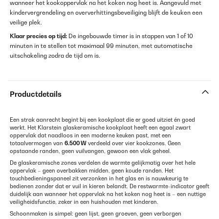
wanneer het kookoppervlak na het koken nog heet is. Aangevuld met
kindervergrendeling en oververhittingsbeveiliging blijft de keuken een
veilige plek.
Klaar precies op tijd:
De ingebouwde timer is in stappen van 1 of 10
minuten in te stellen tot maximaal 99 minuten, met automatische
uitschakeling zodra de tijd om is.
Productdetails
Een strak aanrecht begint bij een kookplaat die er goed uitziet én goed
werkt. Het Klarstein glaskeramische kookplaat heeft een egaal zwart
oppervlak dat naadloos in een moderne keuken past, met een
totaalvermogen van
6.500 W
verdeeld over vier kookzones. Geen
opstaande randen, geen vuilvangen, gewoon een vlak geheel.
De glaskeramische zones verdelen de warmte gelijkmatig over het hele
oppervlak – geen overbakken midden, geen koude randen. Het
touchbedieningspaneel zit verzonken in het glas en is nauwkeurig te
bedienen zonder dat er vuil in kieren belandt. De restwarmte-indicator geeft
duidelijk aan wanneer het oppervlak na het koken nog heet is – een nuttige
veiligheidsfunctie, zeker in een huishouden met kinderen.
Schoonmaken is simpel: geen lijst, geen groeven, geen verborgen