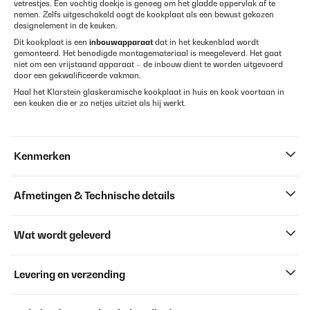
vetrestjes. Een vochtig doekje is genoeg om het gladde oppervlak af te
nemen. Zelfs uitgeschakeld oogt de kookplaat als een bewust gekozen
designelement in de keuken.
Dit kookplaat is een
inbouwapparaat
dat in het keukenblad wordt
gemonteerd. Het benodigde montagemateriaal is meegeleverd. Het gaat
niet om een vrijstaand apparaat – de inbouw dient te worden uitgevoerd
door een gekwalificeerde vakman.
Haal het Klarstein glaskeramische kookplaat in huis en kook voortaan in
een keuken die er zo netjes uitziet als hij werkt.
Kenmerken
Afmetingen & Technische details
Wat wordt geleverd
Levering en verzending