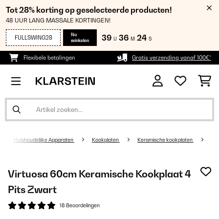
Tot 28% korting op geselecteerde producten!
48 UUR LANG MASSALE KORTINGEN!
Nu
39
36
23
FULLSWING28
U
M
S
winkelen
Flexibele betalingen
Gratis verzending vanaf 100€*
Huishoudelijke Apparaten
Kookplaten
Keramische kookplaten
Virtuosa 60cm Keramische Kookplaat 4
Pits Zwart
18 Beoordelingen