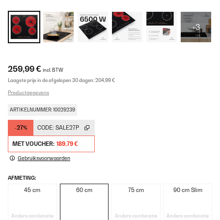
+3
259,99 €
incl. BTW
Laagste prijs in de afgelopen 30 dagen:
204,99 €
Productgegevens
ARTIKELNUMMER: 10029239
-27%
CODE:
SALE27P
MET VOUCHER:
189,79 €
Gebruiksvoorwaarden
AFMETING:
45 cm
60 cm
75 cm
90 cm Slim
Andere combinatie
Andere combinatie
Andere combinatie