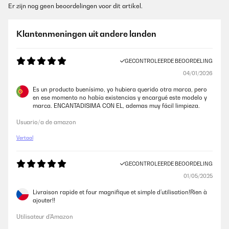
Er zijn nog geen beoordelingen voor dit artikel.
Klantenmeningen uit andere landen
GECONTROLEERDE BEOORDELING
04/01/2026
Es un producto buenísimo, yo hubiera querido otra marca, pero
en ese momento no había existencias y encargué este modelo y
marca. ENCANTADISIMA CON EL, ademas muy fácil limpieza.
Usuario/a de amazon
Vertaal
GECONTROLEERDE BEOORDELING
01/05/2025
Livraison rapide et four magnifique et simple d’utilisation!Rien à
ajouter!!
Utilisateur d'Amazon