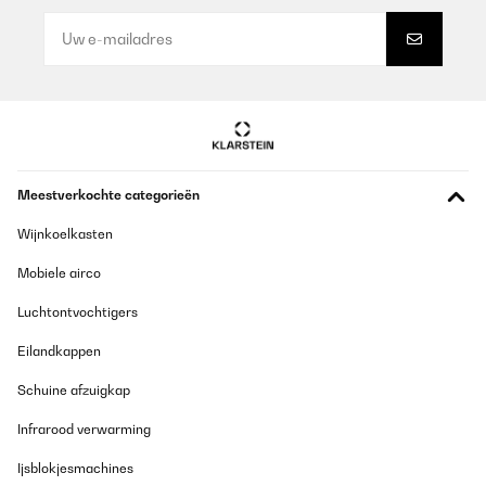
09/10/2023
Meine Frau ist zufrieden
Amazon-Benutzer
Vertaal
GECONTROLEERDE BEOORDELING
Meestverkochte categorieën
10/10/2022
Wijnkoelkasten
Hellemaal goed, Is geleverd bij mij thuis maar dit wordt niet
vermeld op mijn Amazone DE account??
Mobiele airco
Amazon-gebruiker
Luchtontvochtigers
Vertaal
Eilandkappen
GECONTROLEERDE BEOORDELING
Schuine afzuigkap
10/10/2022
Infrarood verwarming
Hellemaal goed, Is geleverd bij mij thuis maar dit wordt niet
vermeld op mijn Amazone DE account??
Ijsblokjesmachines