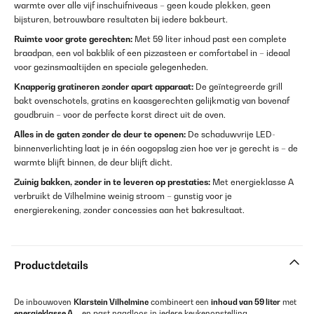
warmte over alle vijf inschuifniveaus – geen koude plekken, geen
bijsturen, betrouwbare resultaten bij iedere bakbeurt.
Ruimte voor grote gerechten:
Met 59 liter inhoud past een complete
braadpan, een vol bakblik of een pizzasteen er comfortabel in – ideaal
voor gezinsmaaltijden en speciale gelegenheden.
Knapperig gratineren zonder apart apparaat:
De geïntegreerde grill
bakt ovenschotels, gratins en kaasgerechten gelijkmatig van bovenaf
goudbruin – voor de perfecte korst direct uit de oven.
Alles in de gaten zonder de deur te openen:
De schaduwvrije LED-
binnenverlichting laat je in één oogopslag zien hoe ver je gerecht is – de
warmte blijft binnen, de deur blijft dicht.
Zuinig bakken, zonder in te leveren op prestaties:
Met energieklasse A
verbruikt de Vilhelmine weinig stroom – gunstig voor je
energierekening, zonder concessies aan het bakresultaat.
Productdetails
De inbouwoven
Klarstein Vilhelmine
combineert een
inhoud van 59 liter
met
energieklasse A
– en past naadloos in iedere keukenopstelling.