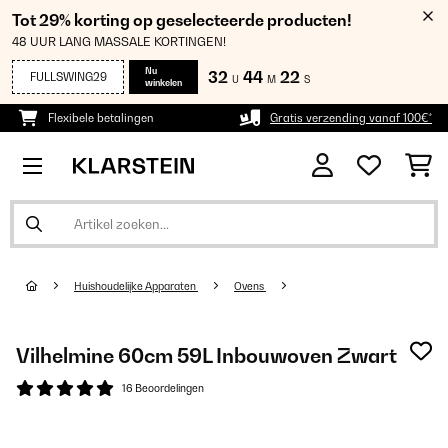
Tot 29% korting op geselecteerde producten!
48 UUR LANG MASSALE KORTINGEN!
Nu
32
44
21
FULLSWING29
U
M
S
winkelen
Flexibele betalingen
Gratis verzending vanaf 100€*
Huishoudelijke Apparaten
Ovens
Vilhelmine 60cm 59L Inbouwoven Zwart
16 Beoordelingen