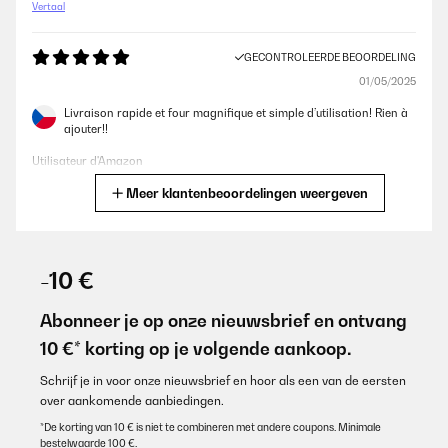
Vertaal
GECONTROLEERDE BEOORDELING
01/05/2025
Livraison rapide et four magnifique et simple d’utilisation! Rien à
ajouter!!
Utilisateur d'Amazon
Meer klantenbeoordelingen weergeven
Vertaal
GECONTROLEERDE BEOORDELING
19/12/2024
-10 €
J'adore ce four je ne le regrette pas un instant...Prenez bien la
mesure de l'endroit où vous voulez l'encastré .
Abonneer je op onze nieuwsbrief en ontvang
10 €* korting op je volgende aankoop.
Utilisateur d'Amazon
Vertaal
Schrijf je in voor onze nieuwsbrief en hoor als een van de eersten
over aankomende aanbiedingen.
*De korting van 10 € is niet te combineren met andere coupons. Minimale
GECONTROLEERDE BEOORDELING
bestelwaarde 100 €.