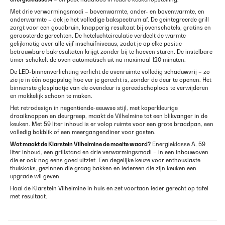
Met drie verwarmingsmodi – bovenwarmte, onder- en bovenwarmte, en
onderwarmte – dek je het volledige bakspectrum af. De geïntegreerde grill
zorgt voor een goudbruin, knapperig resultaat bij ovenschotels, gratins en
geroosterde gerechten. De heteluchtcirculatie verdeelt de warmte
gelijkmatig over alle vijf inschuifniveaus, zodat je op elke positie
betrouwbare bakresultaten krijgt zonder bij te hoeven sturen. De instelbare
timer schakelt de oven automatisch uit na maximaal 120 minuten.
De LED-binnenverlichting verlicht de ovenruimte volledig schaduwvrij – zo
zie je in één oogopslag hoe ver je gerecht is, zonder de deur te openen. Het
binnenste glasplaatje van de ovendeur is gereedschaploos te verwijderen
en makkelijk schoon te maken.
Het retrodesign in negentiende-eeuwse stijl, met koperkleurige
draaiknoppen en deurgreep, maakt de Vilhelmine tot een blikvanger in de
keuken. Met 59 liter inhoud is er volop ruimte voor een grote braadpan, een
volledig bakblik of een meergangendiner voor gasten.
Wat maakt de Klarstein Vilhelmine de moeite waard?
Energieklasse A, 59
liter inhoud, een grillstand en drie verwarmingsmodi – in een inbouwoven
die er ook nog eens goed uitziet. Een degelijke keuze voor enthousiaste
thuiskoks, gezinnen die graag bakken en iedereen die zijn keuken een
upgrade wil geven.
Haal de Klarstein Vilhelmine in huis en zet voortaan ieder gerecht op tafel
met resultaat.