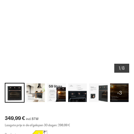
1/8
+3
349,99 €
incl. BTW
Laagste prijs in de afgelopen 30 dagen:
296,99 €