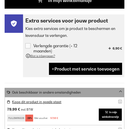
In mijn winkelmandje
Extra services voor jouw product
Kies extra services om je product te beschermen en
levensduur te verlengen.
Verlengde garantie (+ 12
6,90 €
maanden)
Wat is inbegrepen?
Product met service toevoegen
Ook beschikbaar in andere omstandigheden
Koop dit product in goede staat
79,99 €
incl. BTW
In mijn
winkelmandje
FULLSWING28
-28%
Met voucher:
57,59 €