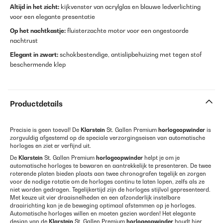
Altijd in het zicht:
kijkvenster van acrylglas en blauwe ledverlichting
voor een elegante presentatie
Op het nachtkastje:
fluisterzachte motor voor een ongestoorde
nachtrust
Elegant in zwart:
schokbestendige, antislipbehuizing met tegen stof
beschermende klep
Productdetails
Precisie is geen toeval! De
Klarstein
St. Gallen Premium
horlogeopwinder
is
zorgvuldig afgestemd op de speciale verzorgingseisen van automatische
horloges en ziet er verfijnd uit.
De
Klarstein
St. Gallen Premium
horlogeopwinder
helpt je om je
automatische horloges te bewaren en aantrekkelijk te presenteren. De twee
roterende platen bieden plaats aan twee chronografen tegelijk en zorgen
voor de nodige rotatie om de horloges continu te laten lopen, zelfs als ze
niet worden gedragen. Tegelijkertijd zijn de horloges stijlvol gepresenteerd.
Met keuze uit vier draaisnelheden en een afzonderlijk instelbare
draairichting kan je de beweging optimaal afstemmen op je horloges.
Automatische horloges willen en moeten gezien worden! Het elegante
design van de
Klarstein
St. Gallen Premium
horlogeopwinder
houdt hier