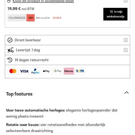
Koop dit product in acceptabele staat
74,99 €
incl. BTW
In mijn
winkelmandje
FULLSWING28
-28%
Met voucher:
53,99 €
Direct leverbaar
Levertijd: 1 dag
14 dagen retourrecht
Top features
Voor twee automatische horloges:
elegante horlogeopwinder dat
weinig plaats inneemt
Rotatie naar keuze:
vier rotatiesnelheden met afzonderlijk
selecteerbare draairichting