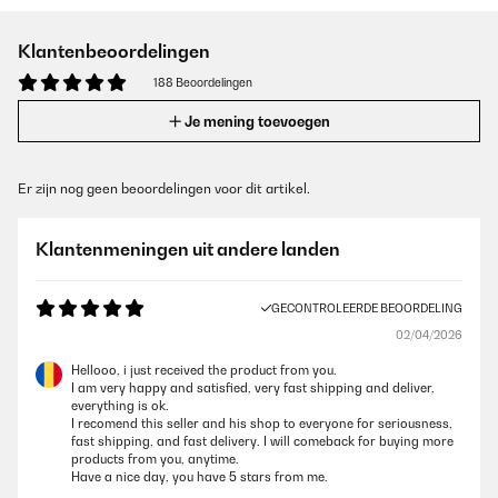
Klantenbeoordelingen
188 Beoordelingen
Je mening toevoegen
Er zijn nog geen beoordelingen voor dit artikel.
Klantenmeningen uit andere landen
GECONTROLEERDE BEOORDELING
02/04/2026
Hellooo, i just received the product from you.
I am very happy and satisfied, very fast shipping and deliver,
everything is ok.
I recomend this seller and his shop to everyone for seriousness,
fast shipping, and fast delivery. I will comeback for buying more
products from you, anytime.
Have a nice day, you have 5 stars from me.