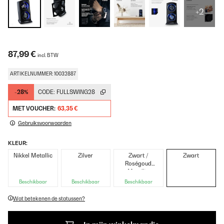
+2
87,99 €
incl. BTW
ARTIKELNUMMER: 10032887
-28%
CODE:
FULLSWING28
MET VOUCHER:
63,35 €
Gebruiksvoorwaarden
KLEUR:
Nikkel Metallic
Zilver
Zwart /
Zwart
Roségoud
Metallic
Beschikbaar
Beschikbaar
Beschikbaar
Wat betekenen de statussen?