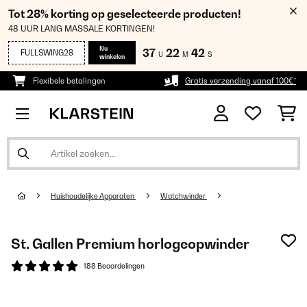
Tot 28% korting op geselecteerde producten!
48 UUR LANG MASSALE KORTINGEN!
Nu
37
22
42
FULLSWING28
U
M
S
winkelen
Flexibele betalingen
Gratis verzending vanaf 100€*
Huishoudelijke Apparaten
Watchwinder
St. Gallen Premium horlogeopwinder
188 Beoordelingen