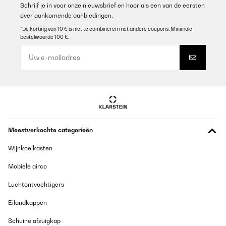
The build quality is impressive, and the blue LED lighting looks
Schrijf je in voor onze nieuwsbrief en hoor als een van de eersten
amazing at night, turning the winder into a beautiful display
over aankomende aanbiedingen.
piece.Also, the different rotation settings are perfect, as they
allow me to adjust the turns per day to match the specific needs
*De korting van 10 € is niet te combineren met andere coupons. Minimale
of my various watch movements. It’s a must-have for any watch
bestelwaarde 100 €.
enthusiast. Great value for the money!
Amazon user
Vertaal
GECONTROLEERDE BEOORDELING
06/01/2026
Meestverkochte categorieën
I am very happy with this Klarstein Watch Winder. It is an
excellent device that is both practical and stylish, keeping my
automatic watches wound and ready to wear at any time.One of
Wijnkoelkasten
the best things about it is how incredibly quiet it is—the motor is
barely audible, so I can keep it in the bedroom without any issues.
Mobiele airco
The build quality is impressive, and the blue LED lighting looks
amazing at night, turning the winder into a beautiful display
Luchtontvochtigers
piece.Also, the different rotation settings are perfect, as they
allow me to adjust the turns per day to match the specific needs
Eilandkappen
of my various watch movements. It’s a must-have for any watch
enthusiast. Great value for the money!
Schuine afzuigkap