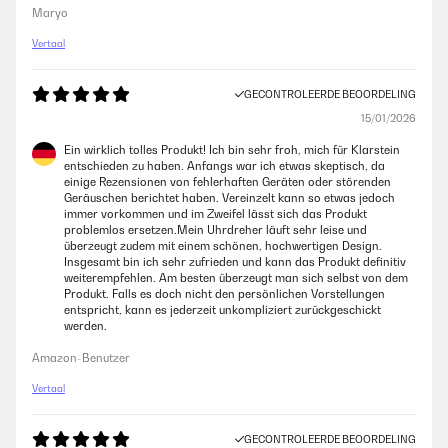
Maryo
Vertaal
GECONTROLEERDE BEOORDELING
15/01/2026
Ein wirklich tolles Produkt! Ich bin sehr froh, mich für Klarstein
entschieden zu haben. Anfangs war ich etwas skeptisch, da
einige Rezensionen von fehlerhaften Geräten oder störenden
Geräuschen berichtet haben. Vereinzelt kann so etwas jedoch
immer vorkommen und im Zweifel lässt sich das Produkt
problemlos ersetzen.Mein Uhrdreher läuft sehr leise und
überzeugt zudem mit einem schönen, hochwertigen Design.
Insgesamt bin ich sehr zufrieden und kann das Produkt definitiv
weiterempfehlen. Am besten überzeugt man sich selbst von dem
Produkt. Falls es doch nicht den persönlichen Vorstellungen
entspricht, kann es jederzeit unkompliziert zurückgeschickt
werden.
Amazon-Benutzer
Vertaal
GECONTROLEERDE BEOORDELING