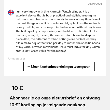
06/01/2026
I am very happy with this Klarstein Watch Winder. It is an
excellent device that is both practical and stylish, keeping my
automatic watches wound and ready to wear at any time.One of
the best things about it is how incredibly quiet it is—the motor is
barely audible, so I can keep it in the bedroom without any issues.
The build quality is impressive, and the blue LED lighting looks
amazing at night, turning the winder into a beautiful display
piece.Also, the different rotation settings are perfect, as they
allow me to adjust the turns per day to match the specific needs
of my various watch movements. It’s a must-have for any watch
enthusiast. Great value for the money!
Amazon user
Meer klantenbeoordelingen weergeven
Vertaal
GECONTROLEERDE BEOORDELING
06/01/2026
-10 €
I am very happy with this Klarstein Watch Winder. It is an
excellent device that is both practical and stylish, keeping my
Abonneer je op onze nieuwsbrief en ontvang
automatic watches wound and ready to wear at any time.One of
10 €* korting op je volgende aankoop.
the best things about it is how incredibly quiet it is—the motor is
barely audible, so I can keep it in the bedroom without any issues.