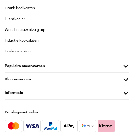
Amazon-Benutzer
Drank koelkasten
Vertaal
Luchtkoeler
Wandschouw afzuigkap
GECONTROLEERDE BEOORDELING
23/05/2024
Inductie kookplaten
Fussballspieler Lieben die Schmatzfatz Produkte. 1 Mal im Jahr
Gaskookplaten
muss ein neuer Stopel bestellt werden. Da die Kinder die Flasche
immer schmeißen beim Fussballtraining.
Populaire onderwerpen
Amazon-Benutzer
Vertaal
Klantenservice
GECONTROLEERDE BEOORDELING
Informatie
20/05/2024
Gute Qualität. Als Erstaz gekauft. Sehr zufrieden. Hält gut dicht.
Betalingsmethoden
Amazon-Benutzer
Vertaal