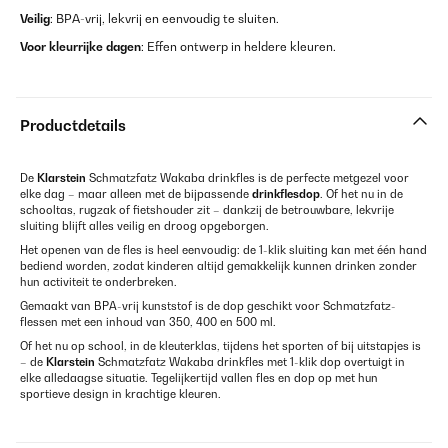
Veilig
: BPA-vrij, lekvrij en eenvoudig te sluiten.
Voor kleurrijke dagen
: Effen ontwerp in heldere kleuren.
Productdetails
De
Klarstein
Schmatzfatz Wakaba drinkfles is de perfecte metgezel voor
elke dag – maar alleen met de bijpassende
drinkflesdop
. Of het nu in de
schooltas, rugzak of fietshouder zit – dankzij de betrouwbare, lekvrije
sluiting blijft alles veilig en droog opgeborgen.
Het openen van de fles is heel eenvoudig: de 1-klik sluiting kan met één hand
bediend worden, zodat kinderen altijd gemakkelijk kunnen drinken zonder
hun activiteit te onderbreken.
Gemaakt van BPA-vrij kunststof is de dop geschikt voor Schmatzfatz-
flessen met een inhoud van 350, 400 en 500 ml.
Of het nu op school, in de kleuterklas, tijdens het sporten of bij uitstapjes is
– de
Klarstein
Schmatzfatz Wakaba drinkfles met 1-klik dop overtuigt in
elke alledaagse situatie. Tegelijkertijd vallen fles en dop op met hun
sportieve design in krachtige kleuren.