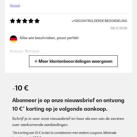
Vertaal
GECONTROLEERDE BEOORDELING
08/11/2025
Alles wie beschrieben, passt perfekt
Amazon-Benutzer
Meer klantenbeoordelingen weergeven
Vertaal
GECONTROLEERDE BEOORDELING
10/08/2025
-10 €
Gute Qualität
Abonneer je op onze nieuwsbrief en ontvang
Amazon-Benutzer
10 €* korting op je volgende aankoop.
Vertaal
Schrijf je in voor onze nieuwsbrief en hoor als een van de eersten
over aankomende aanbiedingen.
GECONTROLEERDE BEOORDELING
*De korting van 10 € is niet te combineren met andere coupons. Minimale