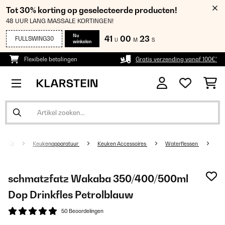
Tot 30% korting op geselecteerde producten!
48 UUR LANG MASSALE KORTINGEN!
Nu
41
00
23
FULLSWING30
U
M
S
winkelen
Flexibele betalingen
Gratis verzending vanaf 100€*
Keukenapparatuur
Keuken Accessoires
Waterflessen
schmatzfatz Wakaba 350/400/500ml
Dop Drinkfles Petrolblauw
50 Beoordelingen