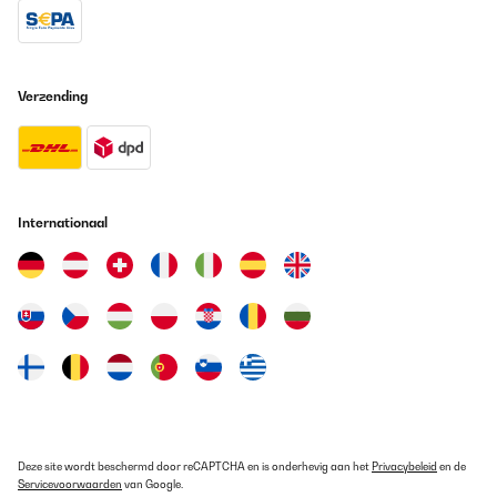
GECONTROLEERDE BEOORDELING
20/05/2024
Verzending
Als Erstaz gekauft. Sehr zufrieden. Hält gut dicht.
Amazon-Benutzer
Vertaal
Internationaal
GECONTROLEERDE BEOORDELING
29/04/2024
----
Amazon-Benutzer
Vertaal
GECONTROLEERDE BEOORDELING
Deze site wordt beschermd door reCAPTCHA en is onderhevig aan het
Privacybeleid
29/04/2024
en de
Servicevoorwaarden
van Google.