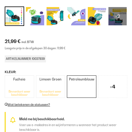
+2
21,99 €
incl. BTW
Laagste prijs in de afgelopen 30 dagen:
11,99 €
ARTIKELNUMMER: 10037939
KLEUR:
Fuchsia
Limoen Groen
Petroleumblauw
+4
Binnenkort weer
Binnenkort weer
beschikbaar
beschikbaar
Wat betekenen de statussen?
Meld me bij beschikbaarheid.
Voer uw e-mailadres in en wij informeren u wanneer het product weer
beschikbaar is.