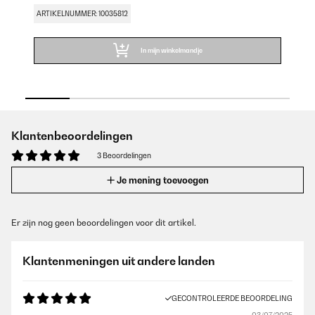
ARTIKELNUMMER: 10035812
AR
In mijn winkelmandje
Klantenbeoordelingen
3 Beoordelingen
Je mening toevoegen
Er zijn nog geen beoordelingen voor dit artikel.
Klantenmeningen uit andere landen
GECONTROLEERDE BEOORDELING