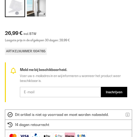
26,99 €
incl. BTW
Laagste prijs in de afgelopen 30 dagen:
28,99 €
ARTIKELNUMMER: 10047165
Meld me bij beschikbaarheid.
Voer uw e-mailadres in en wij informeren u wanneer het product weer
beschikbaar is.
Inschrijven
Dit artikel is niet op voorraad en moet worden nabesteld.
14 dagen retourrecht