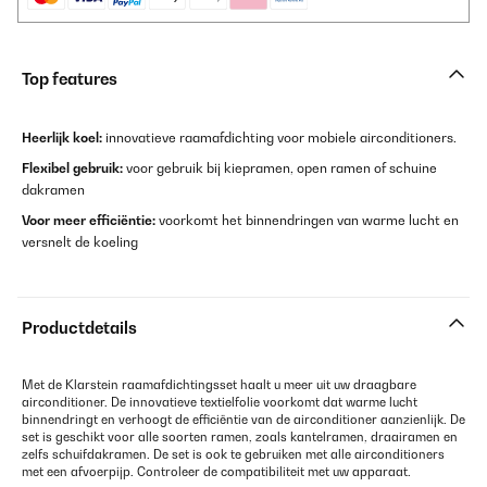
Top features
Heerlijk koel:
innovatieve raamafdichting voor mobiele airconditioners.
Flexibel gebruik:
voor gebruik bij kiepramen, open ramen of schuine
dakramen
Voor meer efficiëntie:
voorkomt het binnendringen van warme lucht en
versnelt de koeling
Productdetails
Met de Klarstein raamafdichtingsset haalt u meer uit uw draagbare
airconditioner. De innovatieve textielfolie voorkomt dat warme lucht
binnendringt en verhoogt de efficiëntie van de airconditioner aanzienlijk. De
set is geschikt voor alle soorten ramen, zoals kantelramen, draairamen en
zelfs schuifdakramen. De set is ook te gebruiken met alle airconditioners
met een afvoerpijp. Controleer de compatibiliteit met uw apparaat.