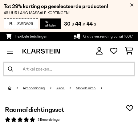
Tot 29% korting op geselecteerde producten!
48 UUR LANG MASSALE KORTINGEN!
Nu
30
44
44
FULLSWING29
U
M
S
winkelen
Flexibele betalingen
Gratis verzending vanaf 100€*
Airconditioning
Airco
Mobiele airco
Raamafdichtingsset
3 Beoordelingen