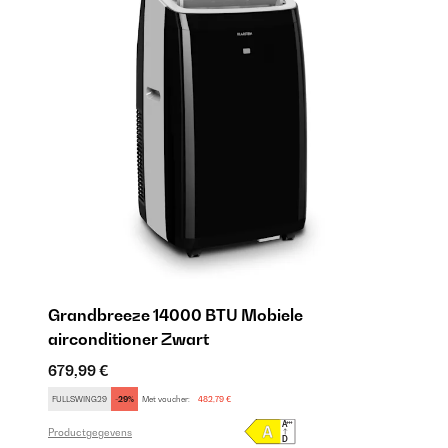
Grandbreeze 14000 BTU Mobiele
A
airconditioner Zwart
Ai
679,99 €
40
FULLSWING29
-29%
Met voucher:
482,79 €
FU
Productgegevens
Pr