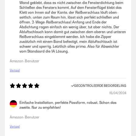
Wand geklebt, dass es nicht zwischen die Fensterdichtung beim
Schließen des Fensters kommt. Auf dem Fensterflügel klebt das
Klett von Innen auf der Kante, der Reißverschluss läuft oben-
seitlich.-unten zum Raum hin, lässt sich perfekt schließen und
öffnen. 2-Wege-Reißverschluss! Anfang und Ende der
Abdichtung ragen einfach ein wenig über, tut aber nichts. Der
Abluftschlauch kann damit gut zwischen dem oberen und unteren
Reißverschluss eingeklemmt werden. Ich habe die Zipper
zusätzlich mit einem Band befestigt, mein Abluftschlauch ist
schwer und sperrig. Letztlich alles prima. Also für Abweichler
vom Standasrd die 1A Lösung.
Amazon-Benutzer
Vertaal
GECONTROLEERDE BEOORDELING
15/04/2024
Einfache Installation, perfekte Passform, robust. Schon das
zweite. Nur zu empfehlen!
Amazon-Benutzer
Vertaal