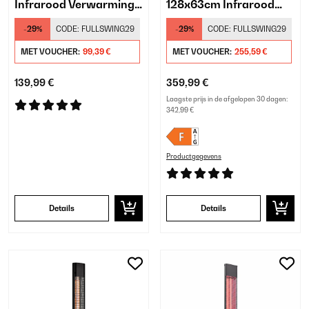
Infrarood Verwarming
128x63cm Infrarood
Vrijstaand​ Zwart
Paneel Wit
-29%
CODE:
FULLSWING29
-29%
CODE:
FULLSWING29
MET VOUCHER:
99,39 €
MET VOUCHER:
255,59 €
139,99 €
359,99 €
Laagste prijs in de afgelopen 30 dagen:
342,99 €
Productgegevens
Details
Details