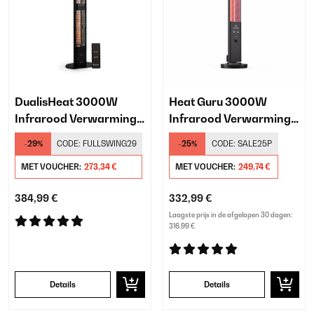
DualisHeat 3000W
Heat Guru 3000W
Infrarood Verwarming
Infrarood Verwarming
Vrijstaand​ Zwart
Vrijstaand​ Zwart
-29%
CODE:
FULLSWING29
-25%
CODE:
SALE25P
MET VOUCHER:
273,34 €
MET VOUCHER:
249,74 €
384,99 €
332,99 €
Laagste prijs in de afgelopen 30 dagen:
316,99 €
Details
Details