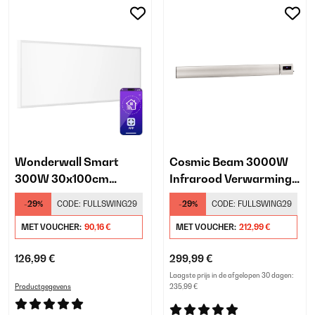
Wonderwall Smart
Cosmic Beam 3000W
300W 30x100cm
Infrarood Verwarming
Infrarood Paneel Wit
Wand Wit
-29%
CODE:
FULLSWING29
-29%
CODE:
FULLSWING29
MET VOUCHER:
90,16 €
MET VOUCHER:
212,99 €
126,99 €
299,99 €
Laagste prijs in de afgelopen 30 dagen:
Productgegevens
235,99 €