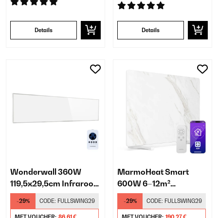
Details
Details
Wonderwall 360W
MarmoHeat Smart
119,5x29,5cm Infrarood
600W 6–12m²
Paneel Wit
Infrarood Verwarming
-29%
CODE:
FULLSWING29
-29%
CODE:
FULLSWING29
Vrijstaand​ Wit
MET VOUCHER:
86,61 €
MET VOUCHER:
190,27 €