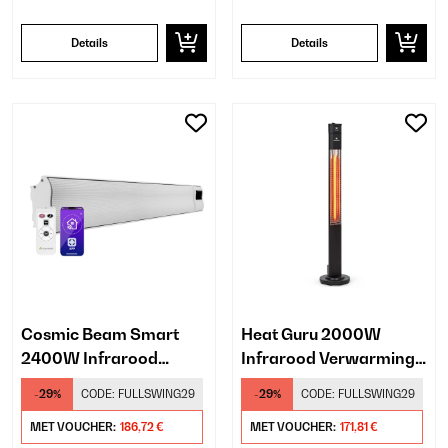
Details
Details
Cosmic Beam Smart
Heat Guru 2000W
2400W Infrarood
Infrarood Verwarming
Verwarming Wand Wit
Vrijstaand​ Zwart
-29%
CODE:
FULLSWING29
-29%
CODE:
FULLSWING29
MET VOUCHER:
186,72 €
MET VOUCHER:
171,81 €