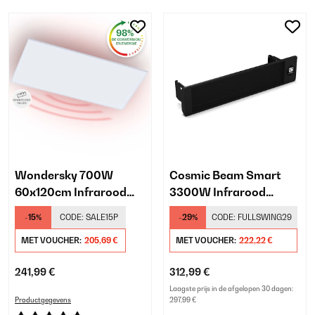
Wondersky 700W
Cosmic Beam Smart
60x120cm Infrarood
3300W Infrarood
Paneel Wit
Verwarming Wand
-15%
CODE:
SALE15P
-29%
CODE:
FULLSWING29
Zwart
MET VOUCHER:
205,69 €
MET VOUCHER:
222,22 €
241,99 €
312,99 €
Laagste prijs in de afgelopen 30 dagen:
Productgegevens
297,99 €