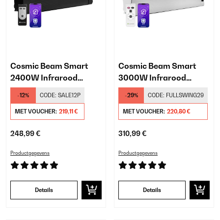
Cosmic Beam Smart
Cosmic Beam Smart
2400W Infrarood
3000W Infrarood
Verwarming Wand
Verwarming Wand Wit
-12%
CODE:
SALE12P
-29%
CODE:
FULLSWING29
Zwart
MET VOUCHER:
219,11 €
MET VOUCHER:
220,80 €
248,99 €
310,99 €
Productgegevens
Productgegevens
Details
Details