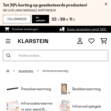
Tot 29% korting op geselecteerde producten!
48 UUR LANG MASSALE KORTINGEN!
Nu
32
59
10
FULLSWING29
U
M
S
winkelen
Flexibele betalingen
Gratis verzending vanaf 100€*
Verwarming
Infrarood verwarming
Paneelverwarming
Beeldverwarming
Infraroodverwarme
Infrarood spiegels
rs voor wand &