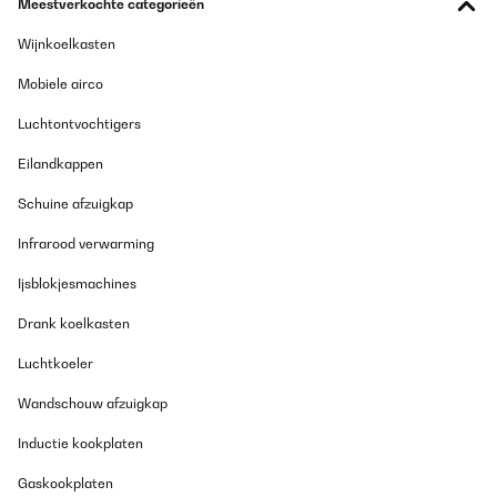
Meestverkochte categorieën
Wijnkoelkasten
Mobiele airco
Luchtontvochtigers
Eilandkappen
Schuine afzuigkap
Infrarood verwarming
Ijsblokjesmachines
Drank koelkasten
Luchtkoeler
Wandschouw afzuigkap
Inductie kookplaten
Gaskookplaten