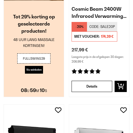
Cosmic Beam 2400W
Infrarood Verwarming
Tot 29% korting op
Wand Zwart
geselecteerde
-20%
CODE:
SALE20P
producten!
MET VOUCHER:
174,39 €
48 UUR LANG MASSALE
KORTINGEN!
217,99 €
Laagste prijs in de afgelopen 30 dagen:
FULLSWING29
206,99 €
Nu winkelen
Details
08
59
10
U
M
S