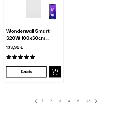
Wonderwall Smart
320W 100x30cm
Infrarood Paneel Wit
123,99 €
Details
1
2
3
4
5
25