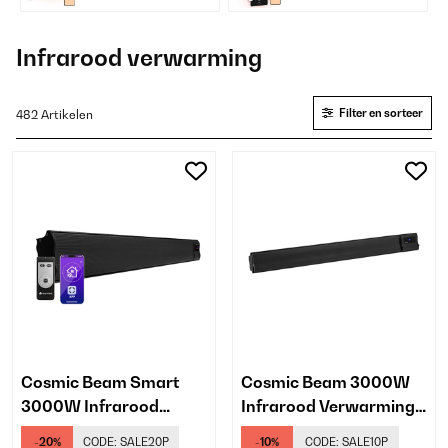
plafond
Infrarood verwarming
Filter en sorteer
482 Artikelen
Cosmic Beam Smart
Cosmic Beam 3000W
3000W Infrarood
Infrarood Verwarming
Verwarming Wand
Wand Zwart
-20%
CODE:
SALE20P
-10%
CODE:
SALE10P