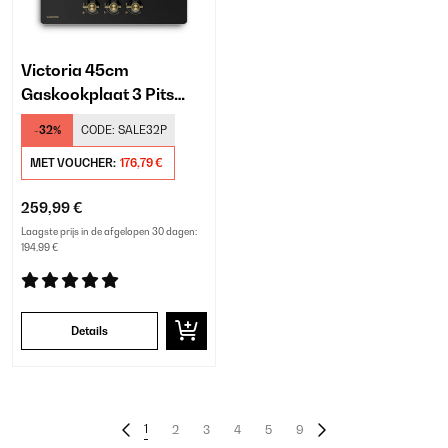
Victoria 45cm
Gaskookplaat 3 Pits
Zwart
-32%
CODE:
SALE32P
MET VOUCHER:
176,79 €
259,99 €
Laagste prijs in de afgelopen 30 dagen:
194,99 €
Details
1
2
3
4
5
9