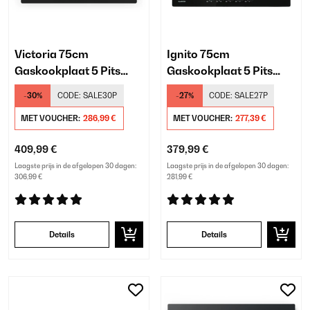
Victoria 75cm
Ignito 75cm
Gaskookplaat 5 Pits
Gaskookplaat 5 Pits
Zwart
Zwart
-30%
CODE:
SALE30P
-27%
CODE:
SALE27P
MET VOUCHER:
286,99 €
MET VOUCHER:
277,39 €
409,99 €
379,99 €
Laagste prijs in de afgelopen 30 dagen:
Laagste prijs in de afgelopen 30 dagen:
306,99 €
281,99 €
Details
Details