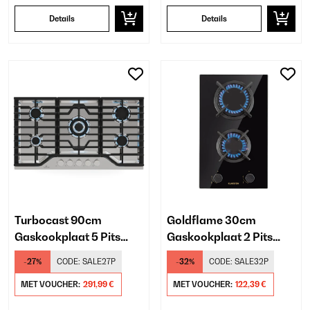
Details
Details
Turbocast 90cm
Goldflame 30cm
Gaskookplaat 5 Pits
Gaskookplaat 2 Pits
Zilver
Zwart
-27%
CODE:
SALE27P
-32%
CODE:
SALE32P
MET VOUCHER:
291,99 €
MET VOUCHER:
122,39 €