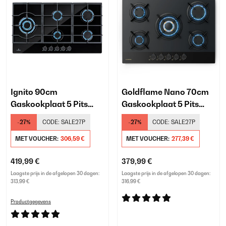
Ignito 90cm
Goldflame Nano 70cm
Gaskookplaat 5 Pits
Gaskookplaat 5 Pits
Zwart
Zwart
-27%
CODE:
SALE27P
-27%
CODE:
SALE27P
MET VOUCHER:
306,59 €
MET VOUCHER:
277,39 €
419,99 €
379,99 €
Laagste prijs in de afgelopen 30 dagen:
Laagste prijs in de afgelopen 30 dagen:
313,99 €
316,99 €
Productgegevens