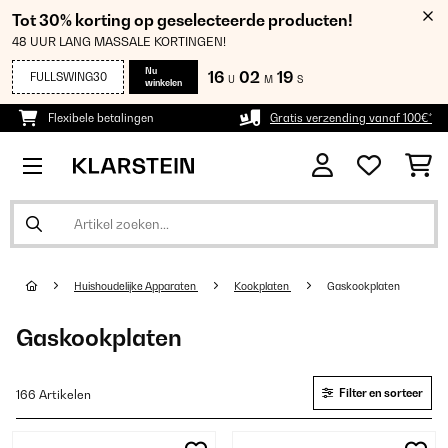
Tot 30% korting op geselecteerde producten!
48 UUR LANG MASSALE KORTINGEN!
Nu
16
02
18
FULLSWING30
U
M
S
winkelen
Flexibele betalingen
Gratis verzending vanaf 100€*
Huishoudelijke Apparaten
Kookplaten
Gaskookplaten
Gaskookplaten
Filter en sorteer
166 Artikelen