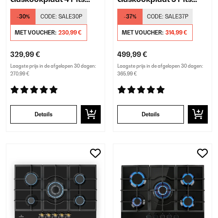
Room
Zwart
-30%
CODE:
SALE30P
-37%
CODE:
SALE37P
MET VOUCHER:
230,99 €
MET VOUCHER:
314,99 €
329,99 €
499,99 €
Laagste prijs in de afgelopen 30 dagen:
Laagste prijs in de afgelopen 30 dagen:
270,99 €
365,99 €
Details
Details