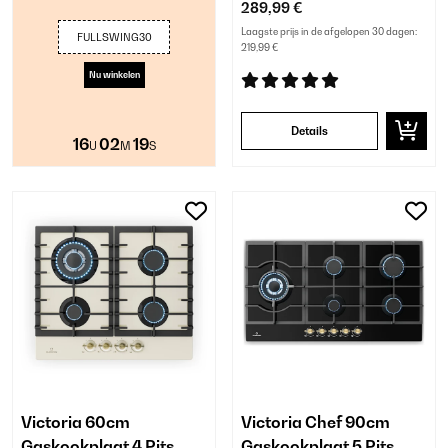
289,99 €
Laagste prijs in de afgelopen 30 dagen:
FULLSWING30
219,99 €
Nu winkelen
Details
16
02
18
U
M
S
Victoria 60cm
Victoria Chef 90cm
Gaskookplaat 4 Pits
Gaskookplaat 5 Pits