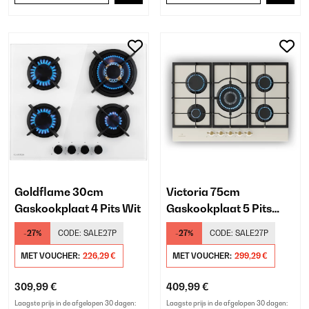
Goldflame 30cm
Victoria 75cm
Gaskookplaat 4 Pits Wit
Gaskookplaat 5 Pits
Room
-27%
CODE:
SALE27P
-27%
CODE:
SALE27P
MET VOUCHER:
226,29 €
MET VOUCHER:
299,29 €
309,99 €
409,99 €
Laagste prijs in de afgelopen 30 dagen:
Laagste prijs in de afgelopen 30 dagen: