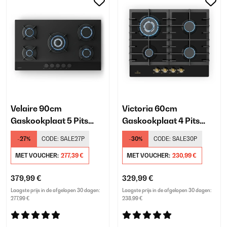
Velaire 90cm
Victoria 60cm
Gaskookplaat 5 Pits
Gaskookplaat 4 Pits
Zwart
Zwart
-27%
CODE:
SALE27P
-30%
CODE:
SALE30P
MET VOUCHER:
277,39 €
MET VOUCHER:
230,99 €
379,99 €
329,99 €
Laagste prijs in de afgelopen 30 dagen:
Laagste prijs in de afgelopen 30 dagen:
277,99 €
238,99 €