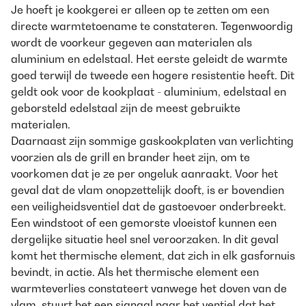
Je hoeft je kookgerei er alleen op te zetten om een
directe warmtetoename te constateren. Tegenwoordig
wordt de voorkeur gegeven aan materialen als
aluminium en edelstaal. Het eerste geleidt de warmte
goed terwijl de tweede een hogere resistentie heeft. Dit
geldt ook voor de kookplaat - aluminium, edelstaal en
geborsteld edelstaal zijn de meest gebruikte
materialen.
Daarnaast zijn sommige gaskookplaten van verlichting
voorzien als de grill en brander heet zijn, om te
voorkomen dat je ze per ongeluk aanraakt. Voor het
geval dat de vlam onopzettelijk dooft, is er bovendien
een veiligheidsventiel dat de gastoevoer onderbreekt.
Een windstoot of een gemorste vloeistof kunnen een
dergelijke situatie heel snel veroorzaken. In dit geval
komt het thermische element, dat zich in elk gasfornuis
bevindt, in actie. Als het thermische element een
warmteverlies constateert vanwege het doven van de
vlam, stuurt het een signaal naar het ventiel dat het