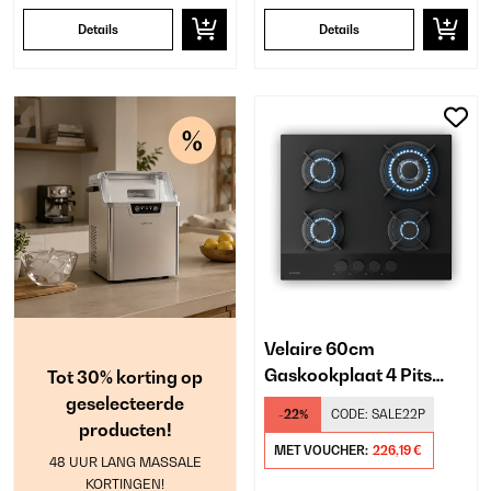
Details
Details
Velaire 60cm
Gaskookplaat 4 Pits
Tot 30% korting op
Zwart
geselecteerde
-22%
CODE:
SALE22P
producten!
MET VOUCHER:
226,19 €
48 UUR LANG MASSALE
KORTINGEN!