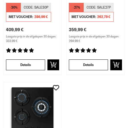
Zwart
Zilver
-30%
CODE:
SALE30P
-27%
CODE:
SALE27P
MET VOUCHER:
286,99 €
MET VOUCHER:
262,79 €
409,99 €
359,99 €
Laagste prijs in de afgelopen 30 dagen:
Laagste prijs in de afgelopen 30 dagen:
333,99 €
294,99 €
Details
Details