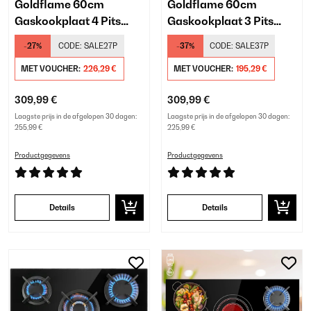
Goldflame 60cm
Goldflame 60cm
Gaskookplaat 4 Pits
Gaskookplaat 3 Pits
Zwart Glas
Zwart
-27%
CODE:
SALE27P
-37%
CODE:
SALE37P
MET VOUCHER:
226,29 €
MET VOUCHER:
195,29 €
309,99 €
309,99 €
Laagste prijs in de afgelopen 30 dagen:
Laagste prijs in de afgelopen 30 dagen:
255,99 €
225,99 €
Productgegevens
Productgegevens
Details
Details