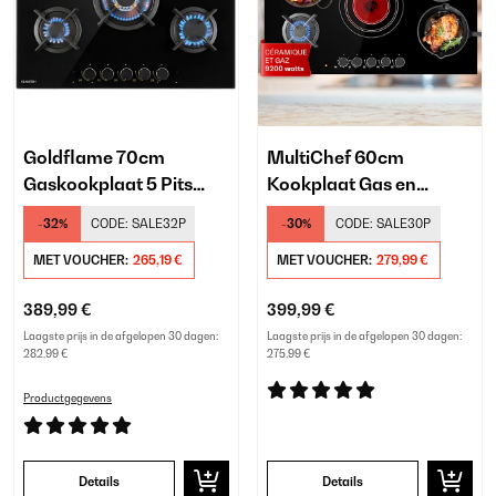
Goldflame 70cm
MultiChef 60cm
Gaskookplaat 5 Pits
Kookplaat Gas en
Zwart
Elektrisch 5 Zones
-32%
CODE:
SALE32P
-30%
CODE:
SALE30P
Zwart
MET VOUCHER:
265,19 €
MET VOUCHER:
279,99 €
389,99 €
399,99 €
Laagste prijs in de afgelopen 30 dagen:
Laagste prijs in de afgelopen 30 dagen:
282,99 €
275,99 €
Productgegevens
Details
Details