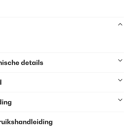
ische details
d
ding
ruikshandleiding