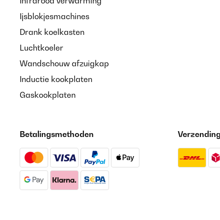
Infrarood verwarming
Ijsblokjesmachines
Drank koelkasten
Luchtkoeler
Wandschouw afzuigkap
Inductie kookplaten
Gaskookplaten
Betalingsmethoden
Verzendin