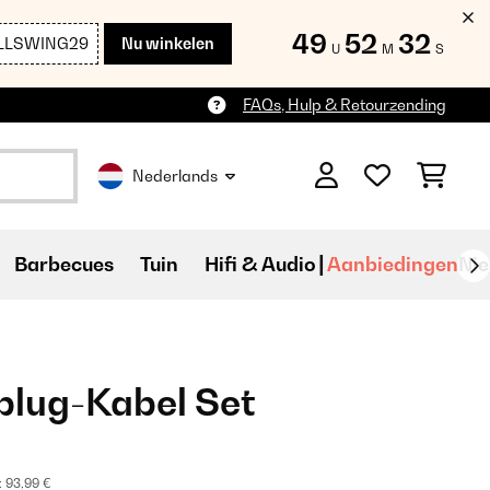
49
52
32
LLSWING29
Nu winkelen
U
M
S
FAQs, Hulp & Retourzending
Nederlands
Barbecues
Tuin
Hifi & Audio
Aanbiedingen
Ni
lug-Kabel Set
:
93,99 €