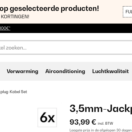
 op geselecteerde producten!
FU
 KORTINGEN!
 100€*
Verwarming
Airconditioning
Luchtkwaliteit
plug-Kabel Set
3,5mm-Jackp
93,99 €
incl. BTW
Laagste prijs in de afgelopen 30 dagen