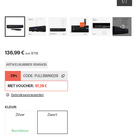
1/7
+2
136,99 €
incl. BTW
ARTIKELNUMMER: 10045435
-29%
CODE:
FULLSWING29
MET VOUCHER:
97,26 €
Gebruiksvoorwaarden
KLEUR:
Zilver
Zwart
Beschikbaar