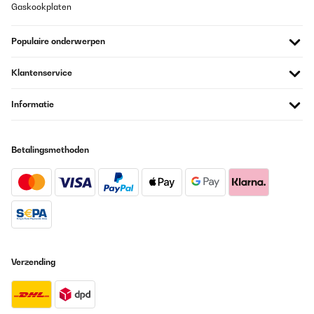
Gaskookplaten
GECONTROLEERDE BEOORDELING
29/07/2025
Populaire onderwerpen
Das war ein tadelloser Kauf. Innerhalb von zwei Tagen hatte ich
meinen Player in den Händen. Und ich bin voll und ganz zufrieden
Klantenservice
mit ihm. Ich habe ihn für meinen Turm gebraucht, da mein CD
Player kaputt gegangen ist. Und ich habe es nicht bereut ihn
ganz spontan gekauft zu haben. Er hat einen sehr guten Klang,
Informatie
MP 3 Funktion (das hatte mein altes Gerät noch nicht) und man
kann alle Geräte anschliessen die es so gibt. Auf jeden Fall
empfehlenswert...zumindest für mich, da ich gelegentlich nur mal
CDs höre.
Betalingsmethoden
Amazon-Benutzer
Vertaal
GECONTROLEERDE BEOORDELING
24/07/2025
Verzending
Bien, reçu un peu plus tôt, GLS toujours un peu d’avance, merci.
Pour le lecteur, ben fonctionne bien, facile à mettre en place, la
télécommande fait bien son travail, le design est plutôt sympas,
passe bien avec mon matos, à voir dans le temps.