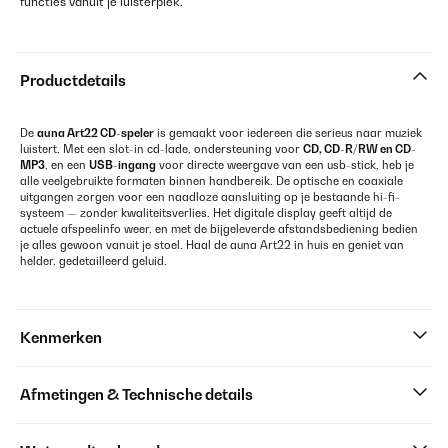
functies vanuit je luisterplek.
Productdetails
De
auna Art22 CD-speler
is gemaakt voor iedereen die serieus naar muziek
luistert. Met een slot-in cd-lade, ondersteuning voor
CD, CD-R/RW en CD-
MP3
, en een
USB-ingang
voor directe weergave van een usb-stick, heb je
alle veelgebruikte formaten binnen handbereik. De optische en coaxiale
uitgangen zorgen voor een naadloze aansluiting op je bestaande hi-fi-
systeem — zonder kwaliteitsverlies. Het digitale display geeft altijd de
actuele afspeelinfo weer, en met de bijgeleverde afstandsbediening bedien
je alles gewoon vanuit je stoel. Haal de auna Art22 in huis en geniet van
helder, gedetailleerd geluid.
Kenmerken
Afmetingen & Technische details