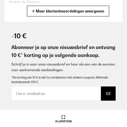
Usuário da Amazon
Meer klantenbeoordelingen weergeven
Vertaal
GECONTROLEERDE BEOORDELING
24/01/2026
-10 €
Ich habe das Gerät getestet, es ist gut zu bedienen, funktioniert
zuverlässig und überzeugt auch in der
Abonneer je op onze nieuwsbrief en ontvang
Wiedergabequalität.Wermutstropfen: Es wird überall mit '130
10 €* korting op je volgende aankoop.
Watt Klangqualität ' beworben - ich ging von Endstufen aus, die
130 Watt leisten könnten. Mir erschießt sich dieses irreführende,
für mich allerdings wichtige Detail nicht, deshalb musste ich vom
Schrijf je in voor onze nieuwsbrief en hoor als een van de eersten
Kauf des Geräts zurücktreten.
over aankomende aanbiedingen.
Amazon-Benutzer
*De korting van 10 € is niet te combineren met andere coupons. Minimale
bestelwaarde 100 €.
Vertaal
GECONTROLEERDE BEOORDELING
06/10/2025
Sehr gutes Preis-Leistungsverhältnis. Kein Luxus. Bin
zufrieden.Es ist jetzt Teil meines Audiosystems und erzielt
hervorragende Ergebnisse.