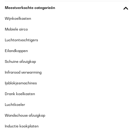
Meestverkochte categorieën
Amazon-Benutzer
Vertaal
Wijnkoelkasten
Mobiele airco
GECONTROLEERDE BEOORDELING
14/08/2025
Luchtontvochtigers
Bin sehr zufrieden und hat einen super Klang.
Eilandkappen
Schuine afzuigkap
Amazon-Benutzer
Vertaal
Infrarood verwarming
Ijsblokjesmachines
GECONTROLEERDE BEOORDELING
13/08/2025
Drank koelkasten
CD werden sehr gut abgespielt.
Luchtkoeler
Wandschouw afzuigkap
Amazon-Benutzer
Vertaal
Inductie kookplaten