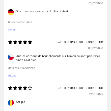
07/02/2026
Macht was er machen soll alles Perfekt
Amazon-Benutzer
Vertaal
GECONTROLEERDE BEOORDELING
02/02/2026
Que les cordons de branchements sur l'ampli ne sont pas livrés,
sinon c'est bien
Utilisateur d'Amazon
Vertaal
GECONTROLEERDE BEOORDELING
27/01/2026
Ser gut