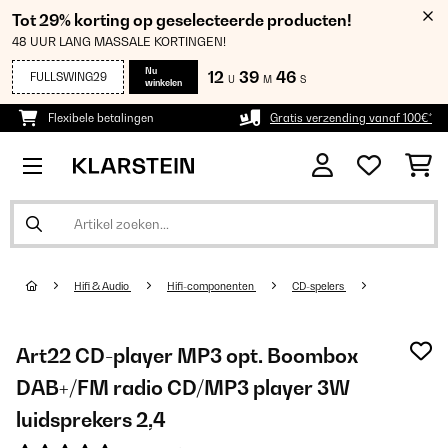
Tot 29% korting op geselecteerde producten!
48 UUR LANG MASSALE KORTINGEN!
Nu
12
39
45
FULLSWING29
U
M
S
winkelen
Flexibele betalingen
Gratis verzending vanaf 100€*
Hifi & Audio
Hifi-componenten
CD-spelers
Art22 CD-player MP3 opt. Boombox
DAB+/FM radio CD/MP3 player 3W
luidsprekers 2,4