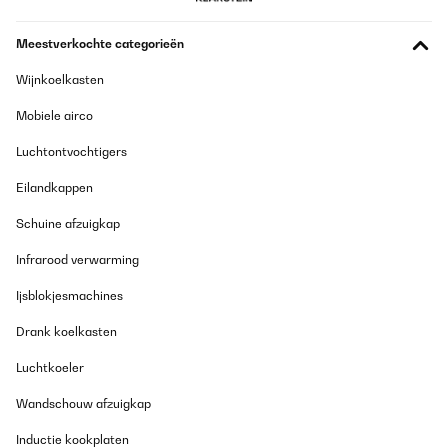
Meestverkochte categorieën
Wijnkoelkasten
Mobiele airco
Luchtontvochtigers
Eilandkappen
Schuine afzuigkap
Infrarood verwarming
Ijsblokjesmachines
Drank koelkasten
Luchtkoeler
Wandschouw afzuigkap
Inductie kookplaten