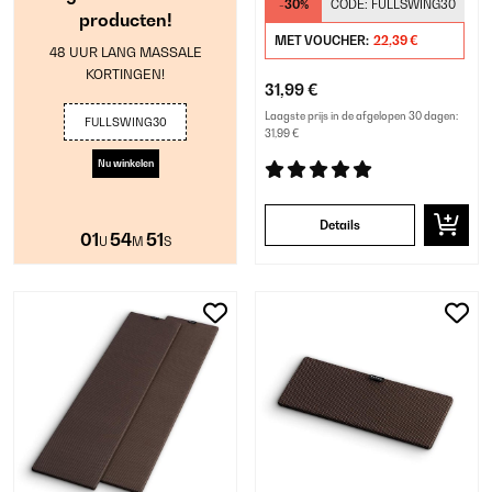
-30%
CODE:
FULLSWING30
producten!
MET VOUCHER:
22,39 €
48 UUR LANG MASSALE
KORTINGEN!
31,99 €
Laagste prijs in de afgelopen 30 dagen:
FULLSWING30
31,99 €
Nu winkelen
Details
01
54
50
U
M
S