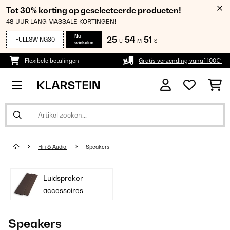
Tot 30% korting op geselecteerde producten!
48 UUR LANG MASSALE KORTINGEN!
Nu
25
54
50
FULLSWING30
U
M
S
winkelen
Flexibele betalingen
Gratis verzending vanaf 100€*
Hifi & Audio
Speakers
Luidspreker
accessoires
Speakers