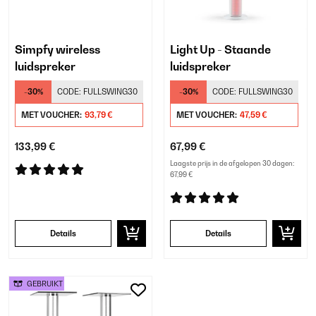
Simpfy wireless
Light Up - Staande
luidspreker
luidspreker
-30%
CODE:
FULLSWING30
-30%
CODE:
FULLSWING30
MET VOUCHER:
93,79 €
MET VOUCHER:
47,59 €
133,99 €
67,99 €
Laagste prijs in de afgelopen 30 dagen:
67,99 €
Details
Details
GEBRUIKT