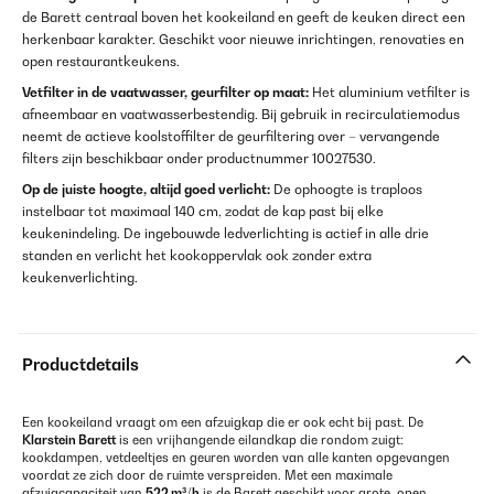
de Barett centraal boven het kookeiland en geeft de keuken direct een
herkenbaar karakter. Geschikt voor nieuwe inrichtingen, renovaties en
open restaurantkeukens.
Vetfilter in de vaatwasser, geurfilter op maat:
Het aluminium vetfilter is
afneembaar en vaatwasserbestendig. Bij gebruik in recirculatiemodus
neemt de actieve koolstoffilter de geurfiltering over – vervangende
filters zijn beschikbaar onder productnummer 10027530.
Op de juiste hoogte, altijd goed verlicht:
De ophoogte is traploos
instelbaar tot maximaal 140 cm, zodat de kap past bij elke
keukenindeling. De ingebouwde ledverlichting is actief in alle drie
standen en verlicht het kookoppervlak ook zonder extra
keukenverlichting.
Productdetails
Een kookeiland vraagt om een afzuigkap die er ook echt bij past. De
Klarstein Barett
is een vrijhangende eilandkap die rondom zuigt:
kookdampen, vetdeeltjes en geuren worden van alle kanten opgevangen
voordat ze zich door de ruimte verspreiden. Met een maximale
afzuigcapaciteit van
522 m³/h
is de Barett geschikt voor grote, open