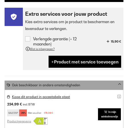
Extra services voor jouw product
Kies extra services om je product te beschermen en
levensduur te verlengen.
Verlengde garantie (+ 12
15,90 €
maanden)
Wat is inbegrepen?
Product met service toevoegen
Ook beschikbaar in andere omstandigheden
Koop dit product in acceptabele staat
234,99 €
incl. BTW
In mijn
SALE25P
-25%
Met voucher:
176,24 €
winkelmandje
Productgegevens