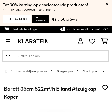
Tot 30% korting op geselecteerde producten!
48 UUR LANG MASSALE KORTINGEN!
Nu
47
56
53
FULLSWING30
U
M
S
winkelen
Flexibele betalingen
Gratis verzending vanaf 100€*
Huishoudelijke Apparaten
Afzuigkappen
Eilandkappen
Barett 35cm 522m³/h Eiland Afzuigkap
Koper