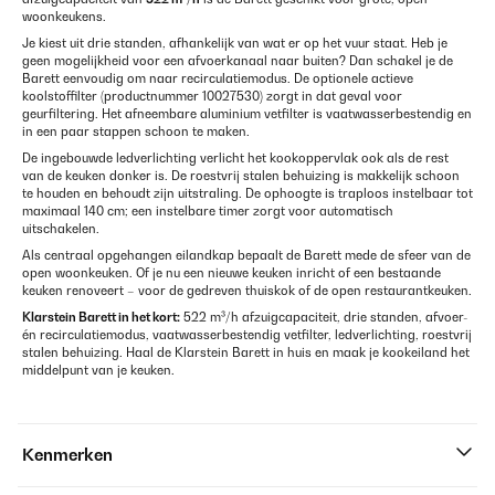
woonkeukens.
Je kiest uit drie standen, afhankelijk van wat er op het vuur staat. Heb je
geen mogelijkheid voor een afvoerkanaal naar buiten? Dan schakel je de
Barett eenvoudig om naar recirculatiemodus. De optionele actieve
koolstoffilter (productnummer 10027530) zorgt in dat geval voor
geurfiltering. Het afneembare aluminium vetfilter is vaatwasserbestendig en
in een paar stappen schoon te maken.
De ingebouwde ledverlichting verlicht het kookoppervlak ook als de rest
van de keuken donker is. De roestvrij stalen behuizing is makkelijk schoon
te houden en behoudt zijn uitstraling. De ophoogte is traploos instelbaar tot
maximaal 140 cm; een instelbare timer zorgt voor automatisch
uitschakelen.
Als centraal opgehangen eilandkap bepaalt de Barett mede de sfeer van de
open woonkeuken. Of je nu een nieuwe keuken inricht of een bestaande
keuken renoveert – voor de gedreven thuiskok of de open restaurantkeuken.
Klarstein Barett in het kort:
522 m³/h afzuigcapaciteit, drie standen, afvoer-
én recirculatiemodus, vaatwasserbestendig vetfilter, ledverlichting, roestvrij
stalen behuizing. Haal de Klarstein Barett in huis en maak je kookeiland het
middelpunt van je keuken.
Kenmerken