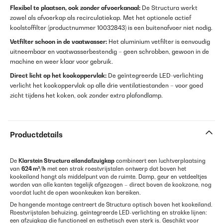
Flexibel te plaatsen, ook zonder afvoerkanaal:
De Structura werkt
zowel als afvoerkap als recirculatiekap. Met het optionele actief
koolstoffilter (productnummer 10032843) is een buitenafvoer niet nodig.
Vetfilter schoon in de vaatwasser:
Het aluminium vetfilter is eenvoudig
uitneembaar en vaatwasserbestendig – geen schrobben, gewoon in de
machine en weer klaar voor gebruik.
Direct licht op het kookoppervlak:
De geïntegreerde LED-verlichting
verlicht het kookoppervlak op alle drie ventilatiestanden – voor goed
zicht tijdens het koken, ook zonder extra plafondlamp.
Productdetails
De
Klarstein Structura eilandafzuigkap
combineert een luchtverplaatsing
van
624 m³/h
met een strak roestvrijstalen ontwerp dat boven het
kookeiland hangt als middelpunt van de ruimte. Damp, geur en vetdeeltjes
worden van alle kanten tegelijk afgezogen – direct boven de kookzone, nog
voordat lucht de open woonkeuken kan bereiken.
De hangende montage centreert de Structura optisch boven het kookeiland.
Roestvrijstalen behuizing, geïntegreerde LED-verlichting en strakke lijnen:
een afzuigkap die functioneel en esthetisch even sterk is. Geschikt voor