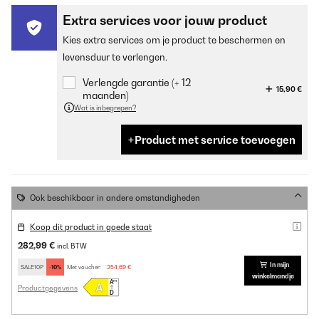
Extra services voor jouw product
Kies extra services om je product te beschermen en
levensduur te verlengen.
Verlengde garantie (+ 12
15,90 €
maanden)
Wat is inbegrepen?
Product met service toevoegen
Ook beschikbaar in andere omstandigheden
Koop dit product in goede staat
282,99 €
incl. BTW
In mijn
SALE10P
-10%
Met voucher:
254,69 €
winkelmandje
Productgegevens