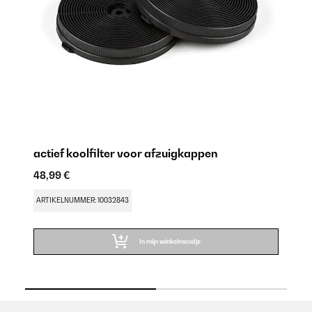
actief koolfilter voor afzuigkappen
Al
48,99 €
48
ARTIKELNUMMER: 10032843
AR
In mijn winkelmandje