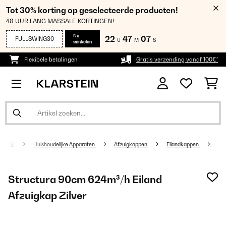
Tot 30% korting op geselecteerde producten!
48 UUR LANG MASSALE KORTINGEN!
Nu
22
47
06
FULLSWING30
U
M
S
winkelen
Flexibele betalingen
Gratis verzending vanaf 100€*
Huishoudelijke Apparaten
Afzuigkappen
Eilandkappen
Structura 90cm 624m³/h Eiland
Afzuigkap Zilver