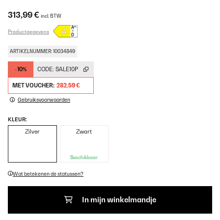
313,99 €
incl. BTW
Productgegevens
ARTIKELNUMMER: 10034849
-10%
CODE:
SALE10P
MET VOUCHER:
282,59 €
Gebruiksvoorwaarden
KLEUR:
Zilver
Zwart
Beschikbaar
Wat betekenen de statussen?
In mijn winkelmandje