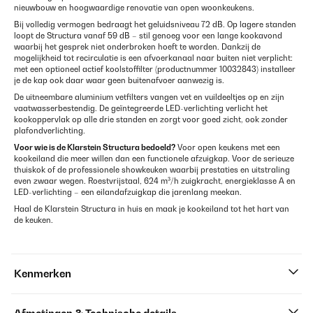
nieuwbouw en hoogwaardige renovatie van open woonkeukens.
Bij volledig vermogen bedraagt het geluidsniveau 72 dB. Op lagere standen
loopt de Structura vanaf 59 dB – stil genoeg voor een lange kookavond
waarbij het gesprek niet onderbroken hoeft te worden. Dankzij de
mogelijkheid tot recirculatie is een afvoerkanaal naar buiten niet verplicht:
met een optioneel actief koolstoffilter (productnummer 10032843) installeer
je de kap ook daar waar geen buitenafvoer aanwezig is.
De uitneembare aluminium vetfilters vangen vet en vuildeeltjes op en zijn
vaatwasserbestendig. De geïntegreerde LED-verlichting verlicht het
kookoppervlak op alle drie standen en zorgt voor goed zicht, ook zonder
plafondverlichting.
Voor wie is de Klarstein Structura bedoeld?
Voor open keukens met een
kookeiland die meer willen dan een functionele afzuigkap. Voor de serieuze
thuiskok of de professionele showkeuken waarbij prestaties en uitstraling
even zwaar wegen. Roestvrijstaal, 624 m³/h zuigkracht, energieklasse A en
LED-verlichting – een eilandafzuigkap die jarenlang meekan.
Haal de Klarstein Structura in huis en maak je kookeiland tot het hart van
de keuken.
Kenmerken