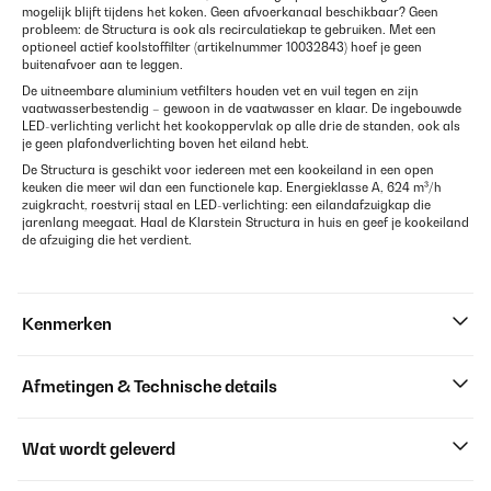
mogelijk blijft tijdens het koken. Geen afvoerkanaal beschikbaar? Geen
probleem: de Structura is ook als recirculatiekap te gebruiken. Met een
optioneel actief koolstoffilter (artikelnummer 10032843) hoef je geen
buitenafvoer aan te leggen.
De uitneembare aluminium vetfilters houden vet en vuil tegen en zijn
vaatwasserbestendig – gewoon in de vaatwasser en klaar. De ingebouwde
LED-verlichting verlicht het kookoppervlak op alle drie de standen, ook als
je geen plafondverlichting boven het eiland hebt.
De Structura is geschikt voor iedereen met een kookeiland in een open
keuken die meer wil dan een functionele kap. Energieklasse A, 624 m³/h
zuigkracht, roestvrij staal en LED-verlichting: een eilandafzuigkap die
jarenlang meegaat. Haal de Klarstein Structura in huis en geef je kookeiland
de afzuiging die het verdient.
Kenmerken
Afmetingen & Technische details
Wat wordt geleverd