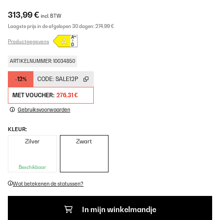
313,99 €
incl. BTW
Laagste prijs in de afgelopen 30 dagen:
274,99 €
Productgegevens
ARTIKELNUMMER: 10034850
-12%
CODE:
SALE12P
MET VOUCHER:
276,31 €
Gebruiksvoorwaarden
KLEUR:
Zilver
Zwart
Beschikbaar
Wat betekenen de statussen?
In mijn winkelmandje