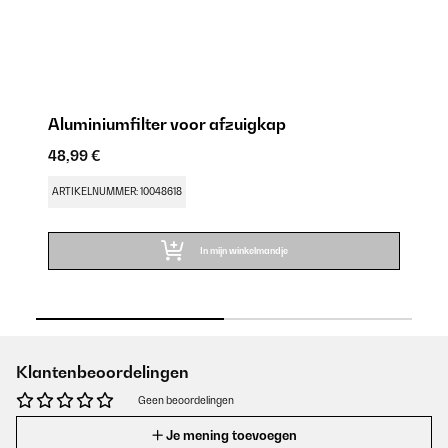
Aluminiumfilter voor afzuigkap
ac
48,99 €
48
ARTIKELNUMMER: 10048618
AR
In mijn winkelmandje
Klantenbeoordelingen
Geen beoordelingen
Je mening toevoegen