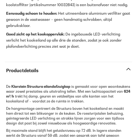
koolstoffilter (artikelnummer 10032843) is een buitenafvoer niet nodig.
Eenvoudig schoon te houden:
Het uitneembare aluminium vetfilter gaat
gewoon in de vaatwasser – geen handmatig schrobben, altijd
gebruiksklaar.
Goed zicht op het kookoppervlak:
De ingebouwde LED-verlichting
verlicht het kookeiland op alle drie de standen, zodat je ook zonder
plafondverlichting precies ziet wat je doet.
Productdetails
De
Klarstein Structura eilandafzuigkap
is gemaakt voor open woonkeukens
waar zowel prestaties als uitstraling tellen. Met een luchtcapaciteit van
624
m³/h
trekt hij damp, geuren en vetdeeltjes van alle kanten van het
kookeiland af – voordat ze de ruimte in trekken.
De hangmontage centreert de Structura boven het kookeiland en maakt
hem direct tot een blikvanger in de keuken. De roestvrijstalen behuizing,
geïntegreerde LED-verlichting en strakke lijnen zorgen voor een tijdloos
design dat past bij zowel nieuwbouw als hoogwaardige renovaties.
Bij maximale stand blijft het geluidsniveau op 72 dB. In lagere standen
werkt de Structura vanaf 59 dB, zodat een gesprek aan tafel gewoon