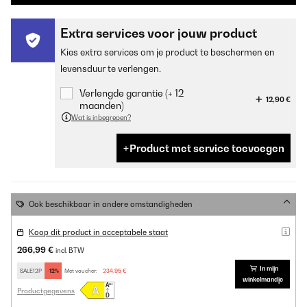
Extra services voor jouw product
Kies extra services om je product te beschermen en
levensduur te verlengen.
Verlengde garantie (+ 12
12,90 €
maanden)
Wat is inbegrepen?
Product met service toevoegen
Ook beschikbaar in andere omstandigheden
Koop dit product in acceptabele staat
266,99 €
incl. BTW
In mijn
SALE12P
-12%
Met voucher:
234,95 €
winkelmandje
Productgegevens