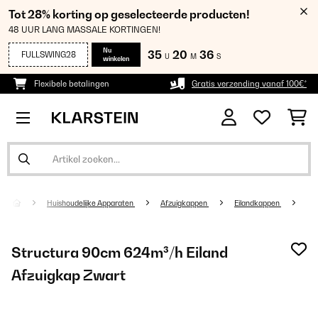
Tot 28% korting op geselecteerde producten!
48 UUR LANG MASSALE KORTINGEN!
Nu
35
20
35
FULLSWING28
U
M
S
winkelen
Flexibele betalingen
Gratis verzending vanaf 100€*
Huishoudelijke Apparaten
Afzuigkappen
Eilandkappen
Structura 90cm 624m³/h Eiland
Afzuigkap Zwart