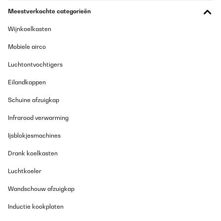
Meestverkochte categorieën
Wijnkoelkasten
Mobiele airco
Luchtontvochtigers
Eilandkappen
Schuine afzuigkap
Infrarood verwarming
Ijsblokjesmachines
Drank koelkasten
Luchtkoeler
Wandschouw afzuigkap
Inductie kookplaten