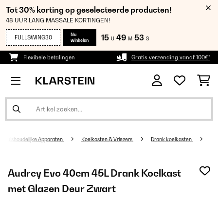
Tot 30% korting op geselecteerde producten!
48 UUR LANG MASSALE KORTINGEN!
Nu
15
49
53
FULLSWING30
U
M
S
winkelen
Flexibele betalingen
Gratis verzending vanaf 100€*
Huishoudelijke Apparaten
Koelkasten & Vriezers
Drank koelkasten
Audrey Evo 40cm 45L Drank Koelkast
met Glazen Deur Zwart