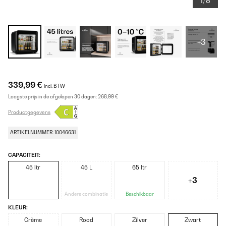
1/8
+3
339,99 €
incl. BTW
Laagste prijs in de afgelopen 30 dagen:
268,99 €
Productgegevens
ARTIKELNUMMER: 10046631
CAPACITEIT:
45 ltr
45 L
65 ltr
+3
Andere combinatie
Beschikbaar
KLEUR:
Crème
Rood
Zilver
Zwart