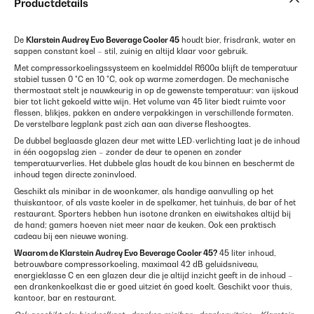
Productdetails
De
Klarstein Audrey Evo Beverage Cooler 45
houdt bier, frisdrank, water en
sappen constant koel – stil, zuinig en altijd klaar voor gebruik.
Met compressorkoelingssysteem en koelmiddel R600a blijft de temperatuur
stabiel tussen 0 °C en 10 °C, ook op warme zomerdagen. De mechanische
thermostaat stelt je nauwkeurig in op de gewenste temperatuur: van ijskoud
bier tot licht gekoeld witte wijn. Het volume van 45 liter biedt ruimte voor
flessen, blikjes, pakken en andere verpakkingen in verschillende formaten.
De verstelbare legplank past zich aan aan diverse fleshoogtes.
De dubbel beglaasde glazen deur met witte LED-verlichting laat je de inhoud
in één oogopslag zien – zonder de deur te openen en zonder
temperatuurverlies. Het dubbele glas houdt de kou binnen en beschermt de
inhoud tegen directe zoninvloed.
Geschikt als minibar in de woonkamer, als handige aanvulling op het
thuiskantoor, of als vaste koeler in de spelkamer, het tuinhuis, de bar of het
restaurant. Sporters hebben hun isotone dranken en eiwitshakes altijd bij
de hand; gamers hoeven niet meer naar de keuken. Ook een praktisch
cadeau bij een nieuwe woning.
Waarom de Klarstein Audrey Evo Beverage Cooler 45?
45 liter inhoud,
betrouwbare compressorkoeling, maximaal 42 dB geluidsniveau,
energieklasse C en een glazen deur die je altijd inzicht geeft in de inhoud –
een drankenkoelkast die er goed uitziet én goed koelt. Geschikt voor thuis,
kantoor, bar en restaurant.