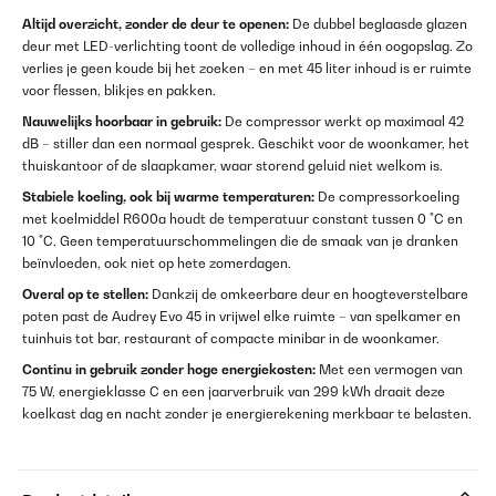
Altijd overzicht, zonder de deur te openen:
De dubbel beglaasde glazen
deur met LED-verlichting toont de volledige inhoud in één oogopslag. Zo
verlies je geen koude bij het zoeken – en met 45 liter inhoud is er ruimte
voor flessen, blikjes en pakken.
Nauwelijks hoorbaar in gebruik:
De compressor werkt op maximaal 42
dB – stiller dan een normaal gesprek. Geschikt voor de woonkamer, het
thuiskantoor of de slaapkamer, waar storend geluid niet welkom is.
Stabiele koeling, ook bij warme temperaturen:
De compressorkoeling
met koelmiddel R600a houdt de temperatuur constant tussen 0 °C en
10 °C. Geen temperatuurschommelingen die de smaak van je dranken
beïnvloeden, ook niet op hete zomerdagen.
Overal op te stellen:
Dankzij de omkeerbare deur en hoogteverstelbare
poten past de Audrey Evo 45 in vrijwel elke ruimte – van spelkamer en
tuinhuis tot bar, restaurant of compacte minibar in de woonkamer.
Continu in gebruik zonder hoge energiekosten:
Met een vermogen van
75 W, energieklasse C en een jaarverbruik van 299 kWh draait deze
koelkast dag en nacht zonder je energierekening merkbaar te belasten.