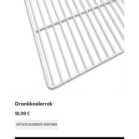
Drankkoelerrek
18,99 €
D
9,
ARTIKELNUMMER: 10047994
AR