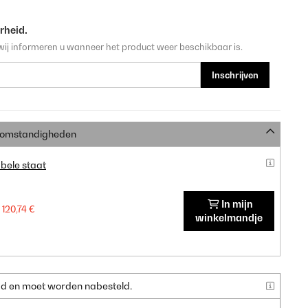
rheid.
wij informeren u wanneer het product weer beschikbaar is.
Inschrijven
e omstandigheden
bele staat
In mijn
120,74 €
winkelmandje
raad en moet worden nabesteld.