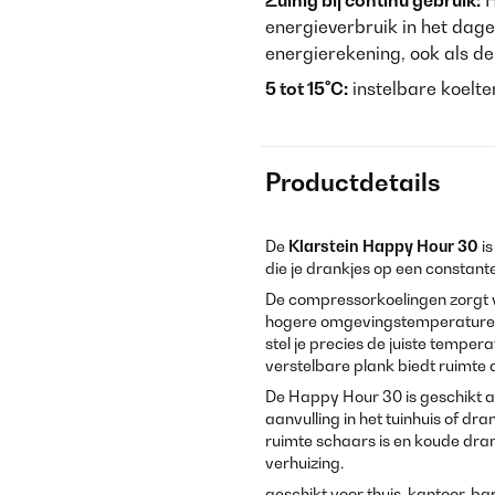
Zuinig bij continu gebruik:
H
energieverbruik in het dagel
energierekening, ook als de
5 tot 15°C:
instelbare koelt
Productdetails
De
Klarstein Happy Hour 30
is
die je drankjes op een constan
De compressorkoelingen zorgt vo
hogere omgevingstemperaturen 
stel je precies de juiste temper
verstelbare plank biedt ruimte 
De Happy Hour 30 is geschikt al
aanvulling in het tuinhuis of d
ruimte schaars is en koude dran
verhuizing.
geschikt voor thuis, kantoor, ba