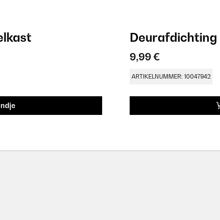
elkast
Deurafdichting
9,99 €
ARTIKELNUMMER: 10047942
andje