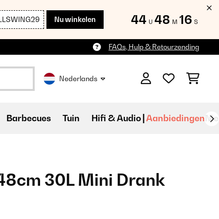
44
48
14
LLSWING29
Nu winkelen
U
M
S
FAQs, Hulp & Retourzending
Nederlands
Barbecues
Tuin
Hifi & Audio
Aanbiedingen
Ni
48cm 30L Mini Drank