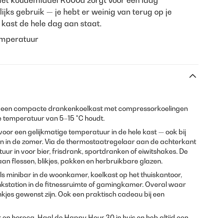
et koudemiddel R600a zorgt voor een laag
ijks gebruik — je hebt er weinig van terug op je
 kast de hele dag aan staat.
emperatuur
 een compacte drankenkoelkast met compressorkoelingen
te temperatuur van 5–15 °C houdt.
or een gelijkmatige temperatuur in de hele kast — ook bij
in de zomer. Via de thermostaatregelaar aan de achterkant
atuur in voor bier, frisdrank, sportdranken of eiwitshakes. De
aan flessen, blikjes, pakken en herbruikbare glazen.
s minibar in de woonkamer, koelkast op het thuiskantoor,
rankstation in de fitnessruimte of gamingkamer. Overal waar
kjes gewenst zijn. Ook een praktisch cadeau bij een
r en horeca. Haal de Happy Hour 30 in huis en heb altijd een