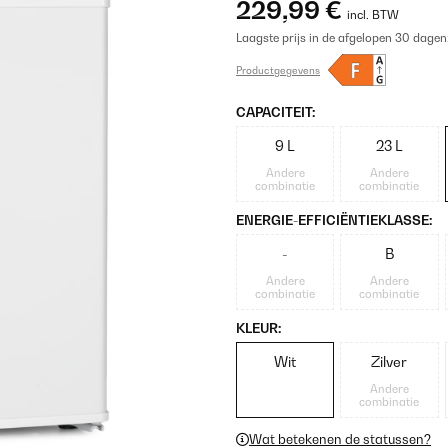
229,99 €
incl. BTW
Laagste prijs in de afgelopen 30 dagen
Productgegevens
CAPACITEIT:
9 L
23 L
Andere
Andere
combinatie
combinatie
ENERGIE-EFFICIËNTIEKLASSE:
-
B
Andere
Andere
combinatie
combinatie
KLEUR:
Wit
Zilver
Andere
combinatie
Wat betekenen de statussen?