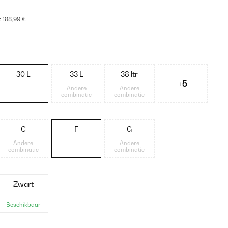
:
188,99 €
30 L
33 L
38 ltr
+5
Andere
Andere
combinatie
combinatie
C
F
G
Andere
Andere
combinatie
combinatie
Zwart
Beschikbaar