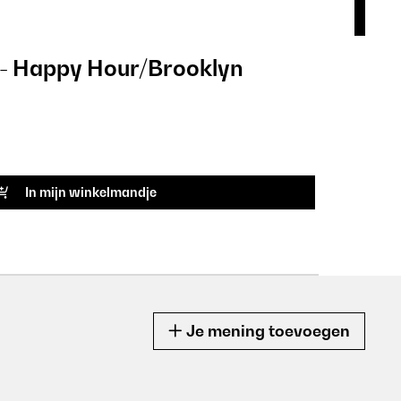
 - Happy Hour/Brooklyn
Min
18,9
ARTIK
In mijn winkelmandje
Je mening toevoegen