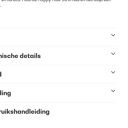
.
ische details
d
ding
ruikshandleiding