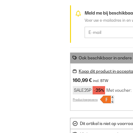
Meld me bij beschikbaa
Voer uw e-mailadres in en 
Ook beschikbaar in ander
Koop dit product in accepta
160,99 €
incl. BTW
SALE25P
-25%
Met voucher:
Productgegevens
Dit artikel is niet op voor