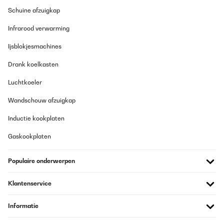
Amazon-Benutzer
Schuine afzuigkap
Vertaal
Infrarood verwarming
GECONTROLEERDE BEOORDELING
Ijsblokjesmachines
13/03/2023
Drank koelkasten
Super content du produit. Top qualité
Luchtkoeler
Utilisateur d'Amazon
Wandschouw afzuigkap
Vertaal
Inductie kookplaten
Gaskookplaten
GECONTROLEERDE BEOORDELING
12/03/2023
Populaire onderwerpen
È arrivato sano. È bello. Fa rumore quando si ricarica ma per
poco tempo. L',ho attivato per una settimana per capire se
refrigerava, mi servirà più in là. Non ha una luce interna, cosa
Klantenservice
che lo avrebbe reso utile a visualizzare le bibite dentro. Nelle
istruzioni riporta un interruttore luce sul retro (foto) che non
esiste come non c',è segno di lampadina all',interno. Ho scritto
Informatie
mail all',azienda per avere info, non hanno risposto, ed al
numero di assistenza telefonica mi hanno detto che era una