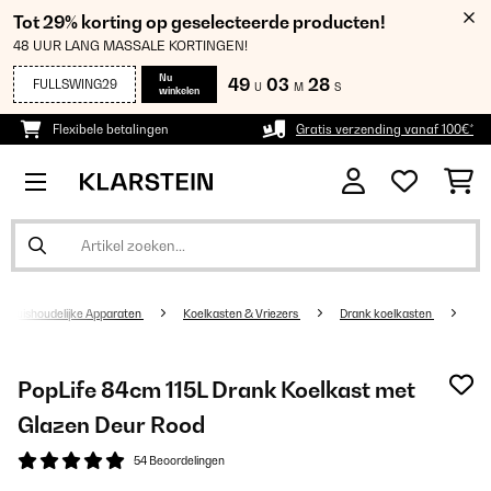
Tot 29% korting op geselecteerde producten!
48 UUR LANG MASSALE KORTINGEN!
Nu
49
03
27
FULLSWING29
U
M
S
winkelen
Flexibele betalingen
Gratis verzending vanaf 100€*
Huishoudelijke Apparaten
Koelkasten & Vriezers
Drank koelkasten
PopLife 84cm 115L Drank Koelkast met
Glazen Deur Rood
54 Beoordelingen