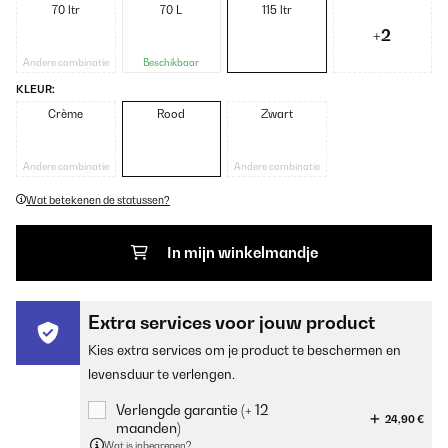
70 ltr
70 L
115 ltr
+2
Andere combinatie
Beschikbaar
KLEUR:
Crème
Rood
Zwart
Andere combinatie
Andere combinatie
Wat betekenen de statussen?
In mijn winkelmandje
Extra services voor jouw product
Kies extra services om je product te beschermen en
levensduur te verlengen.
Verlengde garantie (+ 12
24,90 €
maanden)
Wat is inbegrepen?