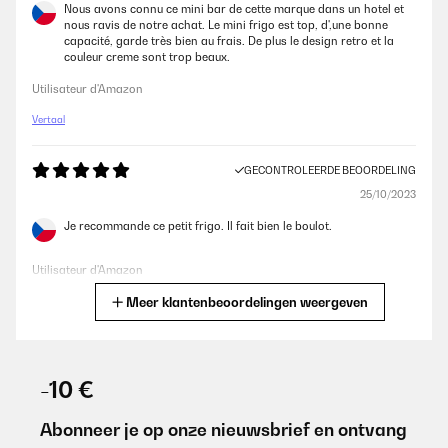
Nous avons connu ce mini bar de cette marque dans un hotel et
nous ravis de notre achat. Le mini frigo est top, d',une bonne
capacité, garde très bien au frais. De plus le design retro et la
couleur creme sont trop beaux.
Utilisateur d'Amazon
Vertaal
GECONTROLEERDE BEOORDELING
25/10/2023
Je recommande ce petit frigo. Il fait bien le boulot.
Utilisateur d'Amazon
Meer klantenbeoordelingen weergeven
Vertaal
GECONTROLEERDE BEOORDELING
20/10/2023
-10 €
Prodotto bellissimo. Fa una splendida figura anche in ufficio.
Buona la verniciatura ed il colore. La chiusura dello sportello è
Abonneer je op onze nieuwsbrief en ontvang
perfettamente ermetica. Buona qualità di costruzione. Oggetto