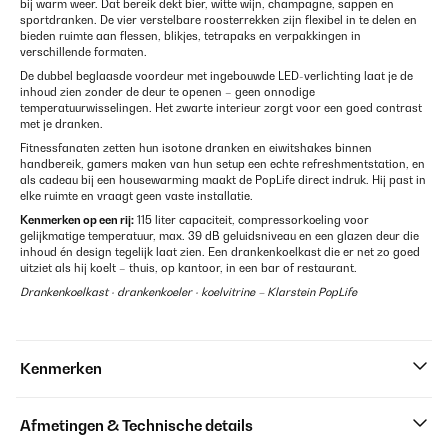
bij warm weer. Dat bereik dekt bier, witte wijn, champagne, sappen en
sportdranken. De vier verstelbare roosterrekken zijn flexibel in te delen en
bieden ruimte aan flessen, blikjes, tetrapaks en verpakkingen in
verschillende formaten.
De dubbel beglaasde voordeur met ingebouwde LED-verlichting laat je de
inhoud zien zonder de deur te openen – geen onnodige
temperatuurwisselingen. Het zwarte interieur zorgt voor een goed contrast
met je dranken.
Fitnessfanaten zetten hun isotone dranken en eiwitshakes binnen
handbereik, gamers maken van hun setup een echte refreshmentstation, en
als cadeau bij een housewarming maakt de PopLife direct indruk. Hij past in
elke ruimte en vraagt geen vaste installatie.
Kenmerken op een rij:
115 liter capaciteit, compressorkоeling voor
gelijkmatige temperatuur, max. 39 dB geluidsniveau en een glazen deur die
inhoud én design tegelijk laat zien. Een drankenkoelkast die er net zo goed
uitziet als hij koelt – thuis, op kantoor, in een bar of restaurant.
Drankenkoelkast · drankenkoeler · koelvitrine – Klarstein PopLife
Kenmerken
Afmetingen & Technische details