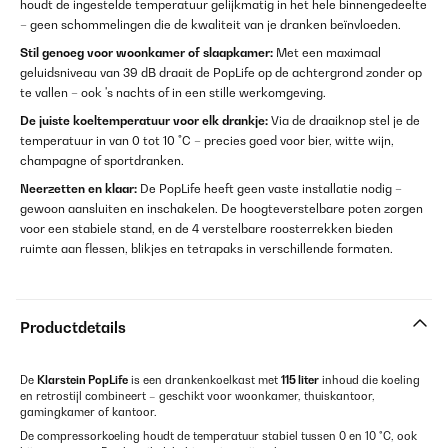
houdt de ingestelde temperatuur gelijkmatig in het hele binnengedeelte
– geen schommelingen die de kwaliteit van je dranken beïnvloeden.
Stil genoeg voor woonkamer of slaapkamer:
Met een maximaal
geluidsniveau van 39 dB draait de PopLife op de achtergrond zonder op
te vallen – ook 's nachts of in een stille werkomgeving.
De juiste koeltemperatuur voor elk drankje:
Via de draaiknop stel je de
temperatuur in van 0 tot 10 °C – precies goed voor bier, witte wijn,
champagne of sportdranken.
Neerzetten en klaar:
De PopLife heeft geen vaste installatie nodig –
gewoon aansluiten en inschakelen. De hoogteverstelbare poten zorgen
voor een stabiele stand, en de 4 verstelbare roosterrekken bieden
ruimte aan flessen, blikjes en tetrapaks in verschillende formaten.
Productdetails
De
Klarstein PopLife
is een drankenkoelkast met
115 liter
inhoud die koeling
en retrostijl combineert – geschikt voor woonkamer, thuiskantoor,
gamingkamer of kantoor.
De compressorkоeling houdt de temperatuur stabiel tussen 0 en 10 °C, ook