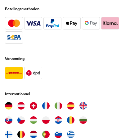
domanda troppo tecnica. Sarebbe stato perfetto con luce da
disattivare all',occorrenza (ad esempio se posizionato in camera
Betalingsmethoden
da letto).
Utilisateur d'Amazon
Vertaal
GECONTROLEERDE BEOORDELING
06/05/2022
Verzending
Très beau bar à boissons. La capacité de contenance est très
bonne. Niveau design c est juste magnifique. Effet retro-moderne.
Une lumière interne éclaire les boissons (elle peut s éteindre si
besoin). Le niveau sonore est suffisamment bas et ne dérange
pas du tout dans la pièce à vivre. Je recommande
Internationaal
Utilisateur d'Amazon
Vertaal
GECONTROLEERDE BEOORDELING
31/03/2022
Je ne vous mets pas de photos, c',est un frigo très facile à