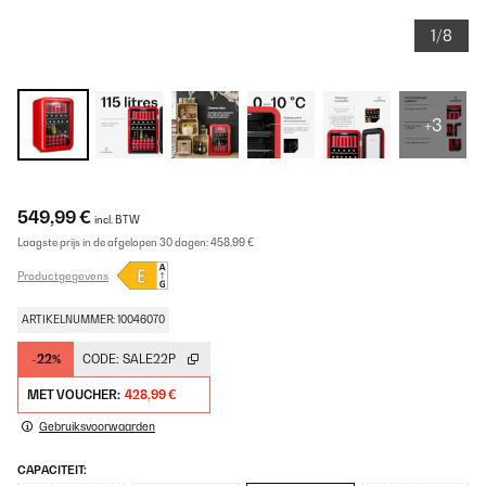
1/8
+3
549,99 €
incl. BTW
Laagste prijs in de afgelopen 30 dagen:
458,99 €
Productgegevens
ARTIKELNUMMER: 10046070
-22%
CODE:
SALE22P
MET VOUCHER:
428,99 €
Gebruiksvoorwaarden
CAPACITEIT: