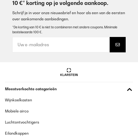
10 €* korting op je volgende aankoop.
solido. Unica pecca il termostato nel retro
Utilisateur d'Amazon
Schrijf je in voor onze nieuwsbrief en hoor als een van de eersten
over aankomende aanbiedingen.
Vertaal
*De korting van 10 € is niet te combineren met andere coupons. Minimale
bestelwaarde 100 €.
GECONTROLEERDE BEOORDELING
30/06/2023
Buon prodotto. L',ho acquistato in sostituzione di un altro che era
giusto durato il tempo che scadesse la garanzia. E', un pò caro
ma ho constatato una grande costanza e precisione nel
mantenere le temperature impostate.
Utilisateur d'Amazon
Meestverkochte categorieën
Vertaal
Wijnkoelkasten
GECONTROLEERDE BEOORDELING
Mobiele airco
09/04/2023
Der Kühlschrank ist ein Blickfang erster Klasse. Der
Luchtontvochtigers
Geräuschpegel stimmt mit ca. 39 Dezibel, gemessen, das ist sehr
leise.. Die Kühlleistumg ist sehr zufriedenstellend.
Eilandkappen