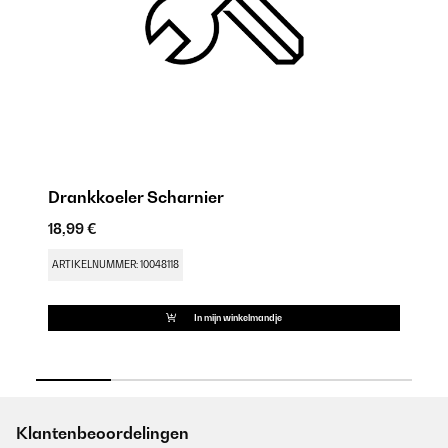
Drankkoeler Scharnier
D
18,99 €
9,
ARTIKELNUMMER: 10048118
AR
In mijn winkelmandje
Klantenbeoordelingen