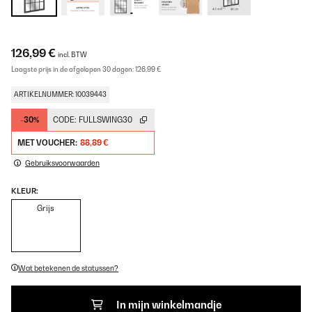
126,99 €
incl. BTW
Laagste prijs in de afgelopen 30 dagen:
126,99 €
ARTIKELNUMMER: 10039443
-30%
CODE:
FULLSWING30
MET VOUCHER:
88,89 €
Gebruiksvoorwaarden
KLEUR:
Grijs
Wat betekenen de statussen?
In mijn winkelmandje