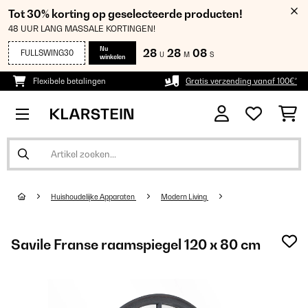
Tot 30% korting op geselecteerde producten!
48 UUR LANG MASSALE KORTINGEN!
Nu
28
28
08
FULLSWING30
U
M
S
winkelen
Flexibele betalingen
Gratis verzending vanaf 100€*
Huishoudelijke Apparaten
Modern Living
Savile Franse raamspiegel 120 x 80 cm