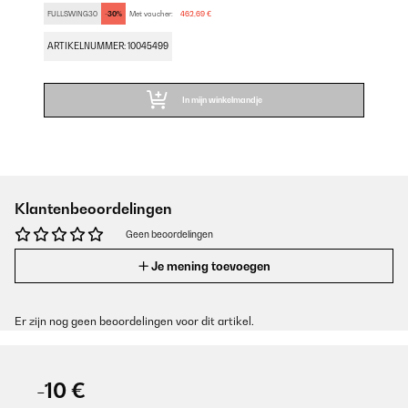
FULLSWING30
-30%
Met voucher:
462,69 €
ARTIKELNUMMER: 10045499
In mijn winkelmandje
Klantenbeoordelingen
Geen beoordelingen
Je mening toevoegen
Er zijn nog geen beoordelingen voor dit artikel.
-10 €