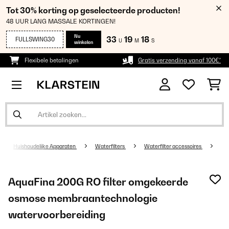
Tot 30% korting op geselecteerde producten!
48 UUR LANG MASSALE KORTINGEN!
Nu
33
19
18
FULLSWING30
U
M
S
winkelen
Flexibele betalingen
Gratis verzending vanaf 100€*
Huishoudelijke Apparaten
Waterfilters
Waterfilter accessoires
AquaFina 200G RO filter omgekeerde
osmose membraantechnologie
watervoorbereiding