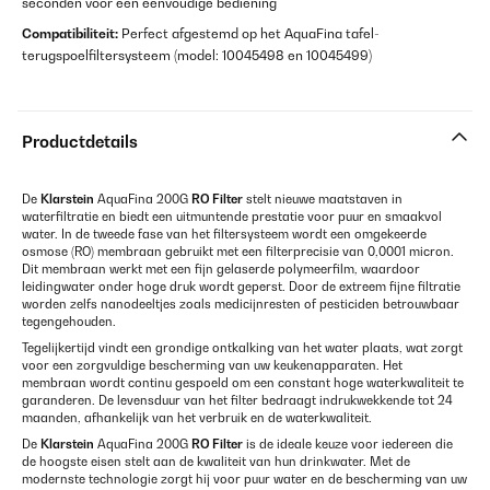
seconden voor een eenvoudige bediening
Compatibiliteit:
Perfect afgestemd op het AquaFina tafel-
terugspoelfiltersysteem (model: 10045498 en 10045499)
Productdetails
De
Klarstein
AquaFina 200G
RO Filter
stelt nieuwe maatstaven in
waterfiltratie en biedt een uitmuntende prestatie voor puur en smaakvol
water. In de tweede fase van het filtersysteem wordt een omgekeerde
osmose (RO) membraan gebruikt met een filterprecisie van 0,0001 micron.
Dit membraan werkt met een fijn gelaserde polymeerfilm, waardoor
leidingwater onder hoge druk wordt geperst. Door de extreem fijne filtratie
worden zelfs nanodeeltjes zoals medicijnresten of pesticiden betrouwbaar
tegengehouden.
Tegelijkertijd vindt een grondige ontkalking van het water plaats, wat zorgt
voor een zorgvuldige bescherming van uw keukenapparaten. Het
membraan wordt continu gespoeld om een constant hoge waterkwaliteit te
garanderen. De levensduur van het filter bedraagt indrukwekkende tot 24
maanden, afhankelijk van het verbruik en de waterkwaliteit.
De
Klarstein
AquaFina 200G
RO Filter
is de ideale keuze voor iedereen die
de hoogste eisen stelt aan de kwaliteit van hun drinkwater. Met de
modernste technologie zorgt hij voor puur water en de bescherming van uw