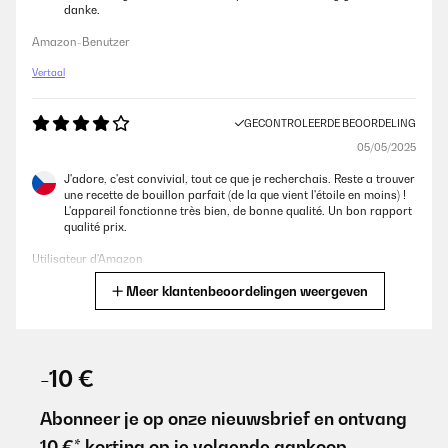
danke.
Amazon-Benutzer
Vertaal
GECONTROLEERDE BEOORDELING
05/05/2025
J'adore, c'est convivial, tout ce que je recherchais. Reste a trouver
une recette de bouillon parfait (de la que vient l'étoile en moins) !
L'appareil fonctionne très bien, de bonne qualité. Un bon rapport
qualité prix.
Utilisateur d'Amazon
Meer klantenbeoordelingen weergeven
Vertaal
GECONTROLEERDE BEOORDELING
05/05/2025
-10 €
J’adore, c’est convivial, tout ce que je recherchais. Reste a trouver
une recette de bouillon parfait (de la que vient l’étoile en moins) !
Abonneer je op onze nieuwsbrief en ontvang
L’appareil fonctionne très bien, de bonne qualité. Un bon rapport
10 €* korting op je volgende aankoop.
qualité prix.