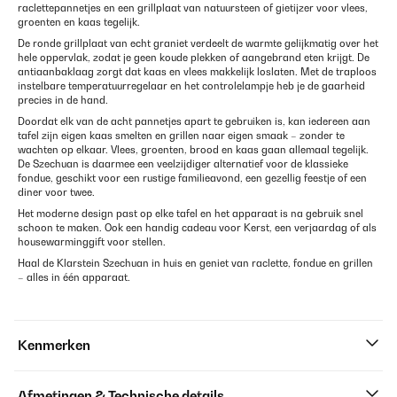
raclettepannetjes en een grillplaat van natuursteen of gietijzer voor vlees,
groenten en kaas tegelijk.
De ronde grillplaat van echt graniet verdeelt de warmte gelijkmatig over het
hele oppervlak, zodat je geen koude plekken of aangebrand eten krijgt. De
antiaanbaklaag zorgt dat kaas en vlees makkelijk loslaten. Met de traploos
instelbare temperatuurregelaar en het controlelampje heb je de gaarheid
precies in de hand.
Doordat elk van de acht pannetjes apart te gebruiken is, kan iedereen aan
tafel zijn eigen kaas smelten en grillen naar eigen smaak – zonder te
wachten op elkaar. Vlees, groenten, brood en kaas gaan allemaal tegelijk.
De Szechuan is daarmee een veelzijdiger alternatief voor de klassieke
fondue, geschikt voor een rustige familieavond, een gezellig feestje of een
diner voor twee.
Het moderne design past op elke tafel en het apparaat is na gebruik snel
schoon te maken. Ook een handig cadeau voor Kerst, een verjaardag of als
housewarminggift voor stellen.
Haal de Klarstein Szechuan in huis en geniet van raclette, fondue en grillen
– alles in één apparaat.
Kenmerken
Afmetingen & Technische details