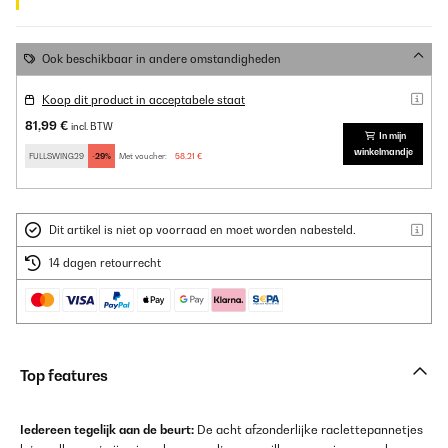
Ook beschikbaar in andere omstandigheden
Koop dit product in acceptabele staat
81,99 €
incl. BTW
In mijn
winkelmandje
FULLSWING29
-29%
Met voucher:
58,21 €
Dit artikel is niet op voorraad en moet worden nabesteld.
14 dagen retourrecht
Top features
Iedereen tegelijk aan de beurt:
De acht afzonderlijke raclettepannetjes