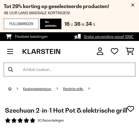
Tot 29% korting op geselecteerde producten!
48 UUR LANG MASSALE KORTINGEN!
Nu
16
36
34
FULLSWING29
U
M
S
winkelen
Flexibele betalingen
Gratis verzending vanaf 100€*
Keukenapparatuur
Raclette grills
Szechuan 2-in-1 Hot Pot & elektrische grill
92 Beoordelingen