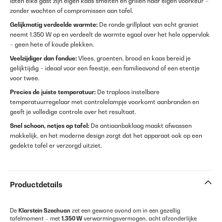
laten elke gast zijn eigen kaas smelten en grillen naar eigen voorkeur –
zonder wachten of compromissen aan tafel.
Gelijkmatig verdeelde warmte:
De ronde grillplaat van echt graniet
neemt 1.350 W op en verdeelt de warmte egaal over het hele oppervlak
– geen hete of koude plekken.
Veelzijdiger dan fondue:
Vlees, groenten, brood en kaas bereid je
gelijktijdig – ideaal voor een feestje, een familieavond of een etentje
voor twee.
Precies de juiste temperatuur:
De traploos instelbare
temperatuurregelaar met controlelampje voorkomt aanbranden en
geeft je volledige controle over het resultaat.
Snel schoon, netjes op tafel:
De antiaanbaklaag maakt afwassen
makkelijk, en het moderne design zorgt dat het apparaat ook op een
gedekte tafel er verzorgd uitziet.
Productdetails
De
Klarstein Szechuan
zet een gewone avond om in een gezellig
tafelmoment – met
1.350 W
verwarmingsvermogen, acht afzonderlijke