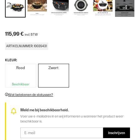
+4
115,99 €
incl. BTW
ARTIKELNUMMER: 10035431
KLEUR:
Rood
Zwart
Beschikbaar
Wat betekenen de statussen?
Meld me bij beschikbaarheid.
Voer uw e-mailadres in en wij informeren u wanneer het product weer
beschikbaar is.
Inschrijven