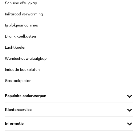
Schuine afzuigkap
ist der Ring recht groß, aber stört auch nicht, dafür kann ich aber
auch easy mit vier Leuten da dran essen, wenn mal Besuch
Infrarood verwarming
kommt.
Amazon-Benutzer
Ijsblokjesmachines
Vertaal
Drank koelkasten
Luchtkoeler
GECONTROLEERDE BEOORDELING
19/01/2025
Wandschouw afzuigkap
sehr GUT
Inductie kookplaten
Amazon-Benutzer
Gaskookplaten
Vertaal
Populaire onderwerpen
GECONTROLEERDE BEOORDELING
Klantenservice
17/01/2025
In schwarz würde er mir noch besser gefallen.
Informatie
Amazon-Benutzer