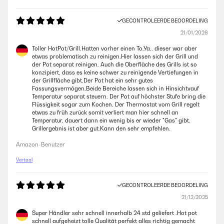
GECONTROLEERDE BEOORDELING
21/01/2026
Toller HotPot/Grill.Hatten vorher einen To.Ya.. dieser war aber
etwas problematisch zu reinigen.Hier lassen sich der Grill und
der Pot separat reinigen. Auch die Oberfläche des Grills ist so
konzipiert, dass es keine schwer zu reinigende Vertiefungen in
der Grillfläche gibt.Der Pot hat ein sehr gutes
Fassungsvermögen.Beide Bereiche lassen sich in Hinsichtvauf
Temperatur separat steuern. Der Pot auf höchster Stufe bring die
Flüssigkeit sogar zum Kochen. Der Thermostat vom Grill regelt
etwas zu früh zurück somit verliert man hier schnell an
Temperatur, dauert dann ein wenig bis er wieder "Gas" gibt.
Grillergebnis ist aber gut.Kann den sehr empfehlen.
Amazon-Benutzer
Vertaal
GECONTROLEERDE BEOORDELING
21/12/2025
Super Händler sehr schnell innerhalb 24 std geliefert .Hot pot
schnell aufgeheizt tolle Qualität perfekt alles richtig gemacht