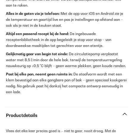
aan te raken.
Alles in de gaten via je telefoon:
Met de app voor iOS en Android zie je
de temperatuur en gaartijd live en pas je instellingen op afstand aan –
ook als je niet in de keuken staat.
Altijd een passend recept bij de hand:
De ingebouwde
receptenbibliotheek in de app begeleidt je stap voor stap – van
doordeweekse maaltijden tot gerechten voor een etentje.
Gelijkmatig gaar van begin tot einde:
De circulatiepomp verplaatst
water met 8,5 l/min door de hele bak, terwijl de temperatuurregeling
nauwkeurig op ±0,5 °C blijft – geen warme plekken, geen koude randen.
Past bij elke pan, neemt geen ruimte in:
De staafvorm wordt met een
klem bevestigd aan elke gangbare pan of bak – geen speciaal kookgerei
nodig. Na gebruik past hij dankzij het compacte ontwerp eenvoudig in
een lade.
Productdetails
Vlees dat elke keer precies goed is – niet te gaar, nooit droog. Met de