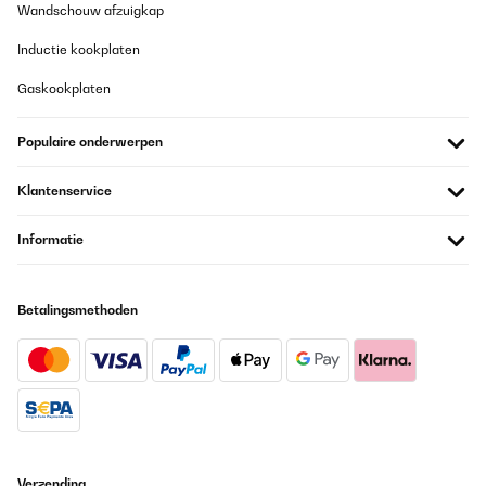
Wandschouw afzuigkap
die danach noch für ne halbe Stunde in den Kugelgrill war ein
Gedicht
Inductie kookplaten
Amazon-Benutzer
Gaskookplaten
Vertaal
Populaire onderwerpen
GECONTROLEERDE BEOORDELING
31/01/2023
Klantenservice
Das Gerät ist top, gut zu Bedienen , die Ergebnisse sind super und
es ist trotz Pumpe kaum zu hören. Es hat smart Funktionen, die
Informatie
Einrichtung ist allerdings umständlich und funktioniert nur mit
2,4GHz WlAN, ich habe es dann gelassen und vermisse die
Funktion auch nicht
Betalingsmethoden
Amazon-Benutzer
Vertaal
GECONTROLEERDE BEOORDELING
18/01/2023
Habe das Gerät für das Weihnachtsessen angeschafft und muss
Verzending