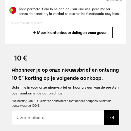
Todo perfecto. Solo lo he podido usar una vez, pero me ha
parecido sencillo y la verdad es que me ha funcionado muy bien…
Usuario/a de amazon
Meer klantenbeoordelingen weergeven
Vertaal
GECONTROLEERDE BEOORDELING
06/11/2024
-10 €
Das ist bereits mein dritter Sous Video Stick. Der leiseste bisher,
Verarbeitung und Bedienbarkeit sind sehr gut.
Abonneer je op onze nieuwsbrief en ontvang
10 €* korting op je volgende aankoop.
Amazon-Benutzer
Vertaal
Schrijf je in voor onze nieuwsbrief en hoor als een van de eersten
over aankomende aanbiedingen.
*De korting van 10 € is niet te combineren met andere coupons. Minimale
GECONTROLEERDE BEOORDELING
bestelwaarde 100 €.
30/10/2024
Overall is a good sois vide, it cooks as intended.
Nevertheless the app is worthless, the presets for each type of
meat are blank, you can turn on/off, change the temperature and