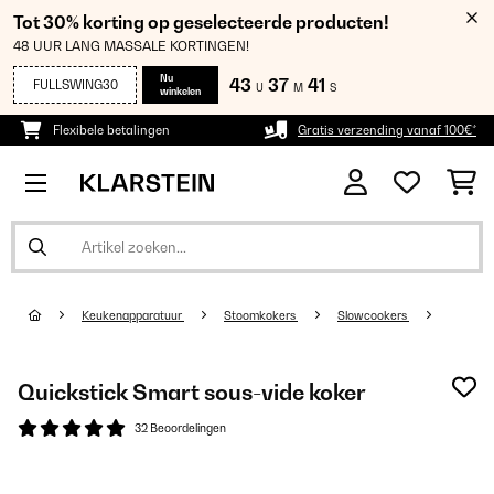
Tot 30% korting op geselecteerde producten!
48 UUR LANG MASSALE KORTINGEN!
Nu
43
37
41
FULLSWING30
U
M
S
winkelen
Flexibele betalingen
Gratis verzending vanaf 100€*
Keukenapparatuur
Stoomkokers
Slowcookers
Quickstick Smart sous-vide koker
32 Beoordelingen