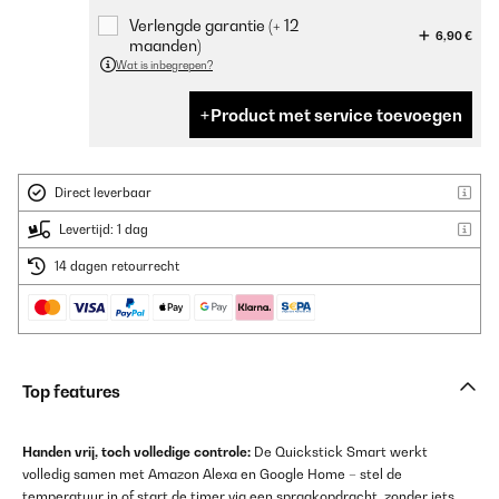
Verlengde garantie (+ 12
6,90 €
maanden)
Wat is inbegrepen?
Product met service toevoegen
Direct leverbaar
Levertijd: 1 dag
14 dagen retourrecht
Top features
Handen vrij, toch volledige controle:
De Quickstick Smart werkt
volledig samen met Amazon Alexa en Google Home – stel de
temperatuur in of start de timer via een spraakopdracht, zonder iets