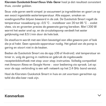
Klarstein Quickstick Smart Sous-Vide-Garer
haal je dat resultaat consistent
thuis, zonder gokken.
Sous-vide garen werkt simpel: je vacuumeert je ingrediënten en gaart ze op
een exact ingestelde watertemperatuur. Alle sappen, smaken en
voedingsstoffen blijven bewaard in de zak. De Quickstick Smart regelt de
temperatuur nauwkeurig op ±0,5 °C – instelbaar van 20 tot 95 °C – zodat
vlees, vis en groenten precies de gewenste garing bereiken. Met 1.200 W
warmt het water snel op, en de circulatiepomp verdeelt het water
gelijkmatig met 8,5 l/min door de hele bak.
De staafvorm wordt met een klem bevestigd aan elke gewone pan of bak
die je al hebt. Geen speciale apparatuur nodig. Het geluid van de pomp is
gering en stoort niet in de keuken.
Bedien de Quickstick Smart via de app (iOS of Android): stel temperatuur en
timer in, volg de garing in realtime en gebruik de ingebouwde
receptenbibliotheek met stap-voor-stap-instructies. Volledig compatibel
met Amazon Alexa en Google Home – voor bediening via spraak. Let op:
voor de app-verbinding is een wifi-netwerk op het 2,4 GHz-band vereist.
Haal de Klarstein Quickstick Smart in huis en zet voortaan gerechten op
tafel die elke keer raak zijn.
Kenmerken