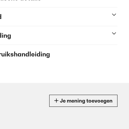
d
ding
ruikshandleiding
Je mening toevoegen