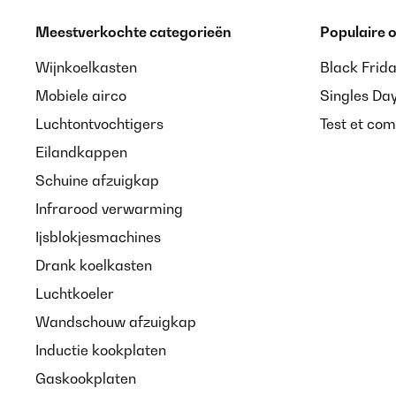
Meestverkochte categorieën
Populaire
Wijnkoelkasten
Black Frid
Mobiele airco
Singles Da
Luchtontvochtigers
Test et com
Eilandkappen
Schuine afzuigkap
Infrarood verwarming
Ijsblokjesmachines
Drank koelkasten
Luchtkoeler
Wandschouw afzuigkap
Inductie kookplaten
Gaskookplaten