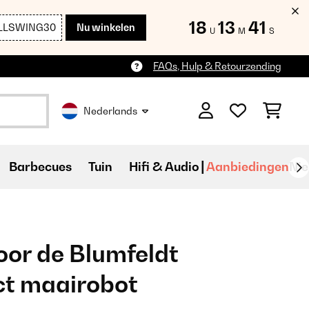
18
13
39
LLSWING30
Nu winkelen
U
M
S
FAQs, Hulp & Retourzending
Nederlands
Barbecues
Tuin
Hifi & Audio
Aanbiedingen
Ni
oor de Blumfeldt
t maairobot