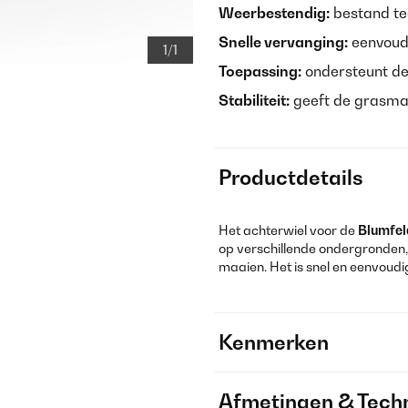
Weerbestendig:
bestand te
Snelle vervanging:
eenvoudi
1/1
Toepassing:
ondersteunt de
Stabiliteit:
geeft de grasmaai
Productdetails
Het achterwiel voor de
Blumfel
op verschillende ondergronden,
maaien. Het is snel en eenvoudi
Kenmerken
Afmetingen & Techn