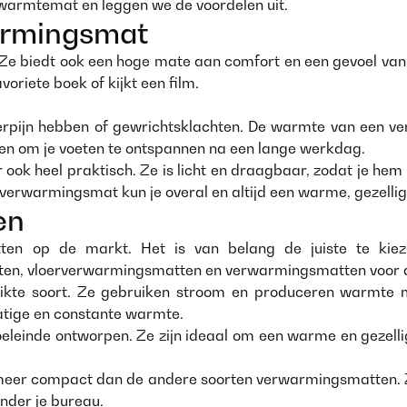
e warmtemat en leggen we de voordelen uit.
armingsmat
biedt ook een hoge mate aan comfort en een gevoel van welzi
oriete boek of kijkt een film.
rpijn hebben of gewrichtsklachten. De warmte van een ve
ken om je voeten te ontspannen na een lange werkdag.
ook heel praktisch. Ze is licht en draagbaar, zodat je he
verwarmingsmat kun je overal en altijd een warme, gezelli
en
atten op de markt. Het is van belang de juiste te kie
ten, vloerverwarmingsmatten en verwarmingsmatten voor d
ikte soort. Ze gebruiken stroom en produceren warmte m
atige en constante warmte.
oeleinde ontworpen. Ze zijn ideaal om een warme en gezelli
 meer compact dan de andere soorten verwarmingsmatten. 
onder je bureau.