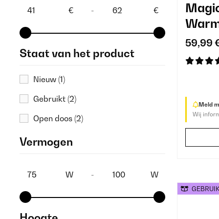
Magic
€
-
€
Warmt
59,99 
Staat van het product
Nieuw
(1)
Gebruikt
(2)
Meld me
Wij infor
Open doos
(2)
Vermogen
W
-
W
GEBRUI
Hoogte