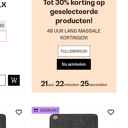
Tot 30% korting op
LX
geselecteerde
producten!
30
48 UUR LANG MASSALE
KORTINGEN!
FULLSWING30
Nu winkelen
21
22
24
uur
minuten
seconden
GEBRUIKT