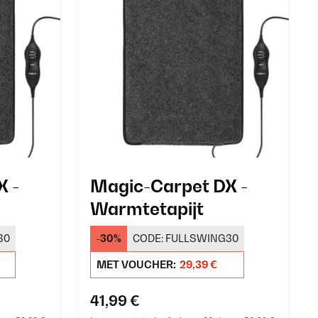
X -
Magic-Carpet DX -
Warmtetapijt
30
-30%
CODE:
FULLSWING30
MET VOUCHER:
29,39 €
41,99 €