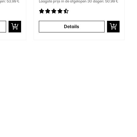
gen:
53,99 €
Laagste prijs in de afgelopen 30 dagen:
50,99 €
Details