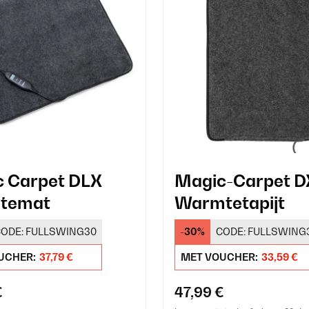
 Carpet DLX
Magic-Carpet D
temat
Warmtetapijt
ODE:
FULLSWING30
-30%
CODE:
FULLSWING
UCHER:
37,79 €
MET VOUCHER:
33,59 €
€
47,99 €