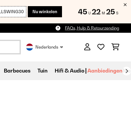
45
22
24
LLSWING30
Nu winkelen
U
M
S
FAQs, Hulp & Retourzending
Nederlands
Barbecues
Tuin
Hifi & Audio
Aanbiedingen
Ni