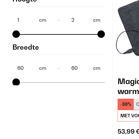
cm
-
cm
Breedte
cm
-
cm
Magic
warm
-30%
C
MET VO
53,99 