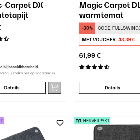
-Carpet DX -
Magic Carpet D
etapijt
warmtemat
€
-30%
CODE:
FULLSWING
MET VOUCHER:
43,39 €
61,99 €
 bij beschikbaarheid.
meren u zodra het op voorraad is.
Details
Details
KT
HERVERPAKT