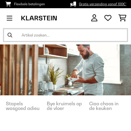
Flexibele betalingen
Gratis verzending vanaf 100€*
Stapels
Bye kruimels op
Ciao chaos in
wasgoed adieu​​
de vloer​
de keuken​