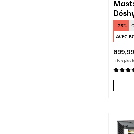
Maste
Déshy
Profe
-29%
C
Plate
AVEC BO
699,99
Prix le plus 