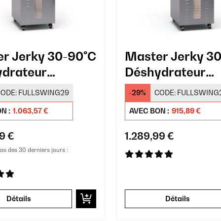
r Jerky 30-90°C
Master Jerky 3
drateur
Déshydrateur
ssionnel 48
Professionnel 4
ODE:
FULLSWING29
-29%
CODE:
FULLSWING
aux Argent
Plateaux Argent
N :
1.063,57 €
AVEC BON :
915,89 €
9 €
1.289,99 €
bas des 30 derniers jours :
Détails
Détails