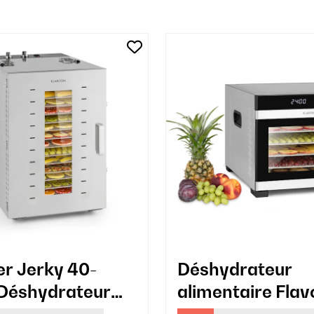
r Jerky 40-
Déshydrateur
Déshydrateur
alimentaire Flav
ssionnel 16
Dry