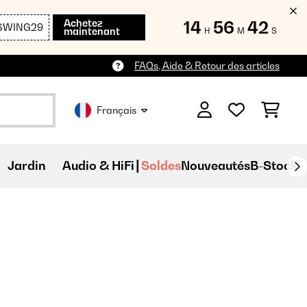
Achetez
14
56
40
SWING29
maintenant
H
M
S
FAQs, Aide & Retour des articles
Français
Jardin
Audio & HiFi
Soldes
Nouveautés
B-Stock