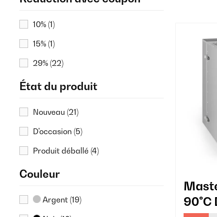
10%
(1)
15%
(1)
29%
(22)
État du produit
Nouveau
(21)
D'occasion
(5)
Produit déballé
(4)
Couleur
Maste
90°C 
Argent
(19)
Profe