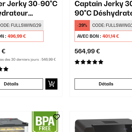
r Jerky 30-90°C
Captain Jerky 3
drateur
90°C Déshydrat
ssionnel 24
Professionnel 2
ODE:
FULLSWING29
-29%
CODE:
FULLSWING
aux Argent
Plateaux Argent
N :
496,99 €
AVEC BON :
401,14 €
 €
564,99 €
bas des 30 derniers jours :
546,99 €
Détails
Détails