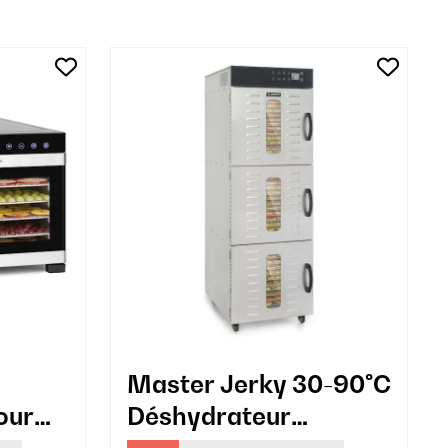
Master Jerky 30-90°C
our
Déshydrateur
Professionnel 36