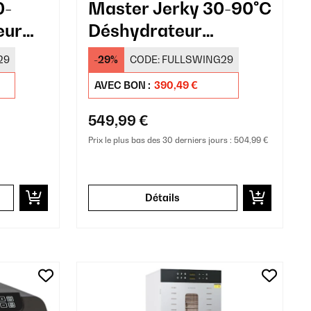
0-
Master Jerky 30-90°C
eur
Déshydrateur
0
Professionnel 20
29
-29%
CODE:
FULLSWING29
Plateaux Argent
AVEC BON :
390,49 €
549,99 €
Prix le plus bas des 30 derniers jours :
504,99 €
Détails