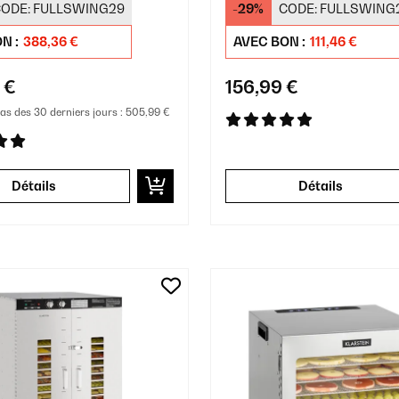
ODE:
FULLSWING29
-29%
CODE:
FULLSWING
aux Argent
N :
388,36 €
AVEC BON :
111,46 €
 €
156,99 €
bas des 30 derniers jours :
505,99 €
Détails
Détails