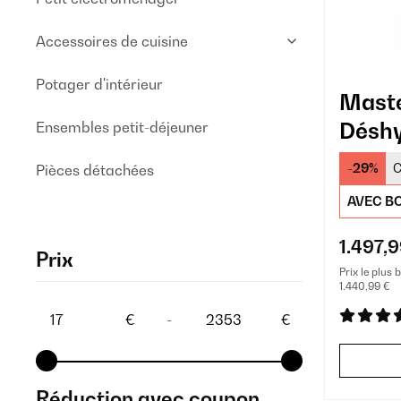
Accessoires de cuisine
Potager d'intérieur
Maste
Déshy
Ensembles petit-déjeuner
Profe
-29%
C
Pièces détachées
Plate
AVEC BO
1.497,9
Prix
Prix le plus 
1.440,99 €
€
-
€
Réduction avec coupon