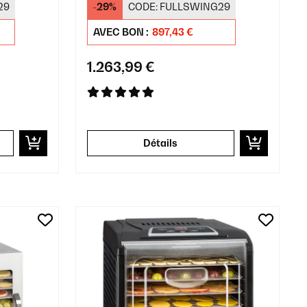
29
-29%
CODE:
FULLSWING29
Plateaux Argent
AVEC BON :
897,43 €
1.263,99 €
Détails