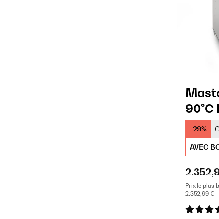
Maste
90°C 
Profe
-29%
C
Plate
AVEC BO
2.352,
Prix le plus 
2.352,99 €