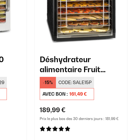
0
Déshydrateur
alimentaire Fruit
Jerky Plus 9
29
-15%
CODE:
SALE15P
AVEC BON :
161,49 €
189,99 €
Prix le plus bas des 30 derniers jours :
181,99 €