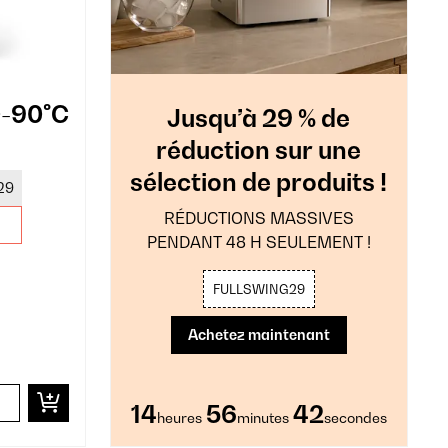
0-90°C
Jusqu’à 29 % de
réduction sur une
0
sélection de produits !
29
RÉDUCTIONS MASSIVES
PENDANT 48 H SEULEMENT !
FULLSWING29
Achetez maintenant
14
56
40
heures
minutes
secondes