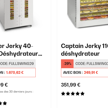
r Jerky 40-
Captain Jerky 11
Déshydrateur
déshydrateur
ssionnel 24
ODE:
FULLSWING29
-29%
CODE:
FULLSWING
aux Argent
N :
1.670,62 €
AVEC BON :
249,91 €
99 €
351,99 €
bas des 30 derniers jours :