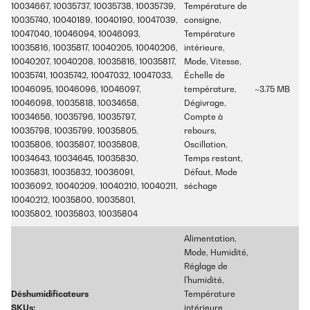
10034667, 10035737, 10035738, 10035739,
Température de
10035740, 10040189, 10040190, 10047039,
consigne,
10047040, 10046094, 10046093,
Température
10035816, 10035817, 10040205, 10040206,
intérieure,
10040207, 10040208, 10035816, 10035817,
Mode, Vitesse,
10035741, 10035742, 10047032, 10047033,
Échelle de
10046095, 10046096, 10046097,
température,
~3.75 MB
10046098, 10035818, 10034658,
Dégivrage,
10034656, 10035796, 10035797,
Compte à
10035798, 10035799, 10035805,
rebours,
10035806, 10035807, 10035808,
Oscillation,
10034643, 10034645, 10035830,
Temps restant,
10035831, 10035832, 10036091,
Défaut, Mode
10036092, 10040209, 10040210, 10040211,
séchage
10040212, 10035800, 10035801,
10035802, 10035803, 10035804
Alimentation,
Mode, Humidité,
Réglage de
l'humidité,
Déshumidificateurs
Température
SKUs:
intérieure,