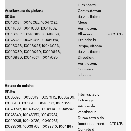
Luminosité,
Ventilateurs de plafond
Commutateur
SKUs:
du ventilateur,
10046091, 10046092, 10047032,
Mode
10047033, 10047038, 10047037,
Ventilateur,
10046082, 10046083, 10046058,
Allumer/
~3.75 MB
10046081, 10046085, 10046084,
Éteindre la
10046086, 10046087, 10046088,
lampe, Vitesse
10046089, 10046090, 10046898,
du ventilateur,
10046899, 10047034, 10047035
Direction,
Ventilateur,
Compte à
rebours
Hottes de cuisine
SKUs:
Interrupteur,
10035378, 10035379, 10037973, 10035709,
Éclairage,
10035710, 10035711, 10040230, 10040231,
Vitesse du
10040232, 10040233, 10045347, 10045348,
ventilateur,
10045349, 10045350, 10040234,
Durée totale de
10040235, 10040236, 10040237,
fonctionnement,
~3.75 MB
10038708, 10038709, 10038710, 10041167,
Compte à