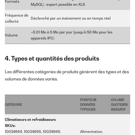
Formats
MySQL) ; export possible en XLS
Fréquence de
Déclenché par un événement ou en temps réel
collecte
~0,01 Mo à 5 Mo par jour (jusqu'à 50 Mo pour les
Volume
appareils IPC)
4. Types et quantités des produits
Les différentes catégories de produits génèrent des types et des
volumes de données variés.
POINTS DE
VOLUME
CATÉGORIE
DONNÉES
QUOTIDIEN
TYPIQUES
INDICATIF
Climatiseurs et refroidisseurs
SKUs:
10034664, 10034665, 10034666,
Alimentation,