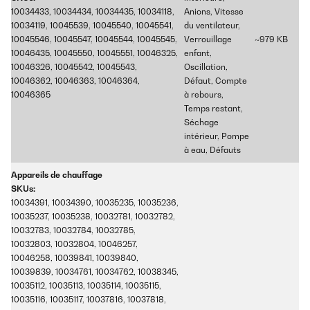
10034433, 10034434, 10034435, 10034118,
Anions, Vitesse
10034119, 10045539, 10045540, 10045541,
du ventilateur,
10045546, 10045547, 10045544, 10045545,
Verrouillage
~979 KB
10046435, 10045550, 10045551, 10046325,
enfant,
10046326, 10045542, 10045543,
Oscillation,
10046362, 10046363, 10046364,
Défaut, Compte
10046365
à rebours,
Temps restant,
Séchage
intérieur, Pompe
à eau, Défauts
Appareils de chauffage
SKUs:
10034391, 10034390, 10035235, 10035236,
10035237, 10035238, 10032781, 10032782,
10032783, 10032784, 10032785,
10032803, 10032804, 10046257,
10046258, 10039841, 10039840,
10039839, 10034761, 10034762, 10038345,
10035112, 10035113, 10035114, 10035115,
10035116, 10035117, 10037816, 10037818,