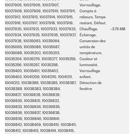
10037905, 10037906, 10037907,
Verrouillage,
10037908, 10037909, 10037910, 10037911,
Compte à
10037912, 10037913, 10037914, 10037915,
rebours, Temps
10037916, 10037917, 10037918, 10037919,
restant, Défaut,
10037920, 10037921, 10037922, 10037923,
Chauffage,
~3.75 MB
10037924, 10037925, 10037926, 10037927,
Éclairage,
10037928, 10035063, 10035064,
Conversion des
10035065, 10035086, 10035087,
unités de
10035088, 10035202, 10035203,
température,
10035204, 10035276, 10035277, 10035255,
Couleur et
10035256, 10035257, 10035258,
luminosité,
10035400, 10035401, 10035402,
Verrouillage
10035403, 10041209, 10041210, 10041211,
enfant,
10041212, 10038386, 10038385, 10038387,
Détection de
10038388, 10038383, 10038384,
fenêtre
10039827, 10039828, 10039829,
10039830, 10039831, 10039832,
10039833, 10039834, 10039835,
10039836, 10039837, 10039838,
10039839, 10039840, 10039841,
10039842, 10038409, 10038410, 10038411,
10038412, 10038413, 10038414, 10038415,