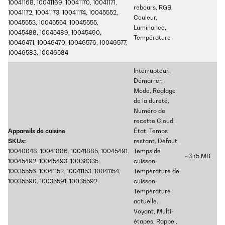
10041168, 10041169, 10041170, 10041171,
rebours, RGB,
10041172, 10041173, 10041174, 10045552,
Couleur,
10045553, 10045554, 10045555,
Luminance,
10045488, 10045489, 10045490,
Température
10046471, 10046470, 10046576, 10046577,
10046583, 10046584
Interrupteur,
Démarrer,
Mode, Réglage
de la dureté,
Numéro de
recette Cloud,
Appareils de cuisine
État, Temps
SKUs:
restant, Défaut,
10040048, 10041886, 10041885, 10045491,
Temps de
~3.75 MB
10045492, 10045493, 10038335,
cuisson,
10035556, 10041152, 10041153, 10041154,
Température de
10035590, 10035591, 10035592
cuisson,
Température
actuelle,
Voyant, Multi-
étapes, Rappel,