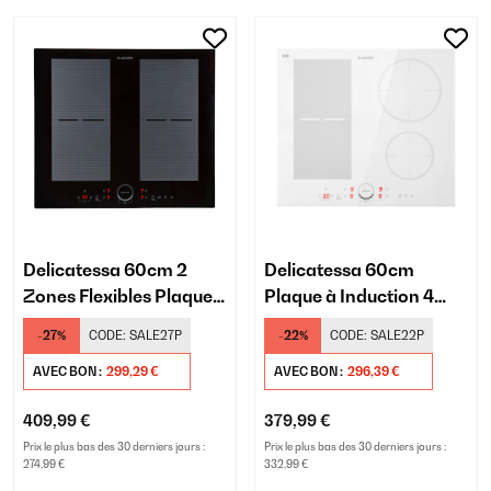
Delicatessa 60cm 2
Delicatessa 60cm
Zones Flexibles Plaque à
Plaque à Induction 4
Induction 4 Feux Noir
Feux Blanc
-27%
CODE:
SALE27P
-22%
CODE:
SALE22P
AVEC BON :
299,29 €
AVEC BON :
296,39 €
409,99 €
379,99 €
Prix le plus bas des 30 derniers jours :
Prix le plus bas des 30 derniers jours :
274,99 €
332,99 €