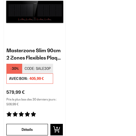
Masterzone Slim 90cm
2 Zones Flexibles Plaque
à Induction 4 Feux Noir
-30%
CODE:
SALE30P
AVEC BON :
405,99 €
579,99 €
Prix le plus bas des 30 derniers jours :
506,99 €
Détails