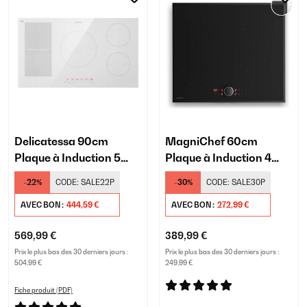
Delicatessa 90cm
MagniChef 60cm
Plaque à Induction 5
Plaque à Induction 4
Feux Blanc
Feux Noir
-22%
CODE:
SALE22P
-30%
CODE:
SALE30P
AVEC BON :
444,59 €
AVEC BON :
272,99 €
569,99 €
389,99 €
Prix le plus bas des 30 derniers jours :
Prix le plus bas des 30 derniers jours :
504,99 €
249,99 €
Fiche produit (PDF)