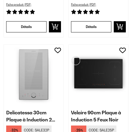
Fiche produit (PDF)
Fiche produit (PDF)
Détails
Détails
Delicatessa 30cm
Velaire 90cm Plaque à
Plaque à Induction 2
Induction 5 Feux Noir
Feux Blanc
-32%
CODE:
SALE32P
-25%
CODE:
SALE25P