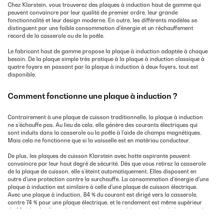
Chez Klarstein, vous trouverez des plaques à induction haut de gamme qui
peuvent convaincre par leur qualité de premier ordre, leur grande
fonctionnalité et leur design moderne. En outre, les différents modèles se
distinguent par une faible consommation d'énergie et un réchauffement
record de la casserole ou de la poêle.
Le fabricant haut de gamme propose la plaque à induction adaptée à chaque
besoin. De la plaque simple très pratique à la plaque à induction classique à
quatre foyers en passant par la plaque à induction à deux foyers, tout est
disponible.
Comment fonctionne une plaque à induction ?
Contrairement à une plaque de cuisson traditionnelle, la plaque à induction
ne s'échauffe pas. Au lieu de cela, elle génère des courants électriques qui
sont induits dans la casserole ou la poêle à l'aide de champs magnétiques.
Mais cela ne fonctionne que si la vaisselle est en matériau conducteur.
De plus, les plaques de cuisson Klarstein avec hotte aspirante peuvent
convaincre par leur haut degré de sécurité. Dès que vous retirez la casserole
de la plaque de cuisson, elle s'éteint automatiquement. Elles disposent en
outre d'une protection contre la surchauffe. La consommation d'énergie d'une
plaque à induction est similaire à celle d'une plaque de cuisson électrique.
Avec une plaque à induction, 84 % du courant est dirigé vers la casserole,
contre 74 % pour une plaque électrique, et le rendement est même supérieur
de 40 % à celui d'une plaque de cuisson gaz, où les pertes de chaleur sont plus