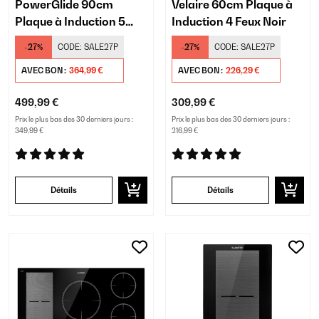
PowerGlide 90cm
Velaire 60cm Plaque à
Plaque à Induction 5
Induction 4 Feux Noir
Feux Noir mat
-27%
CODE:
SALE27P
-27%
CODE:
SALE27P
AVEC BON :
364,99 €
AVEC BON :
226,29 €
499,99 €
309,99 €
Prix le plus bas des 30 derniers jours :
Prix le plus bas des 30 derniers jours :
349,99 €
216,99 €
Détails
Détails