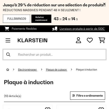
Jusqu’à 29 % de réduction sur une sélection de produits !
RÉDUCTIONS MASSIVES PENDANT 48 H SEULEMENT !
Achetez
43
24
13
FULLSWING29
H
M
S
maintenant
Paiements flexibles
Livraison gratuite à partir de 100€*
Electroménager
Plaque de cuisson
Plaque à induction
Plaque à induction
Filtro e ordinamento
213 Article(s)