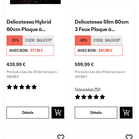
Delicatessa Hybrid
Delicatessa Slim 80cm
60cm Plaque à
3 Feux Plaque à
Induction 4 Feux Noir
Induction Noir
-37%
CODE:
SALE37P
-42%
CODE:
SALE42P
AVEC BON :
277,19 €
AVEC BON :
347,99 €
439,99 €
599,99 €
Prix le plus bas des 30 derniers jours :
Prix le plus bas des 30 derniers jours :
289,99 €
340,99 €
Fiche produit (PDF)
Détails
Détails