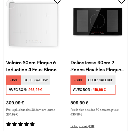
Velaire 60cm Plaque à
Delicatessa 90cm 2
Induction 4 Feux Blanc
Zones Flexibles Plaque à
Induction 5 Feux Noir
-15%
CODE:
SALE15P
-30%
CODE:
SALE30P
AVEC BON :
263,49 €
AVEC BON :
419,99 €
309,99 €
599,99 €
Prix le plus bas des 30 derniers jours :
Prix le plus bas des 30 derniers jours :
264,99 €
430,99 €
Fiche produit (PDF)