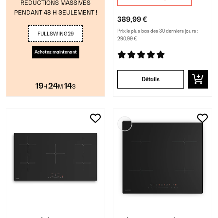
RÉDUCTIONS MASSIVES
PENDANT 48 H SEULEMENT !
389,99 €
Prix le plus bas des 30 derniers jours :
FULLSWING29
290,99 €
Achetez maintenant
Détails
19
24
13
H
M
S