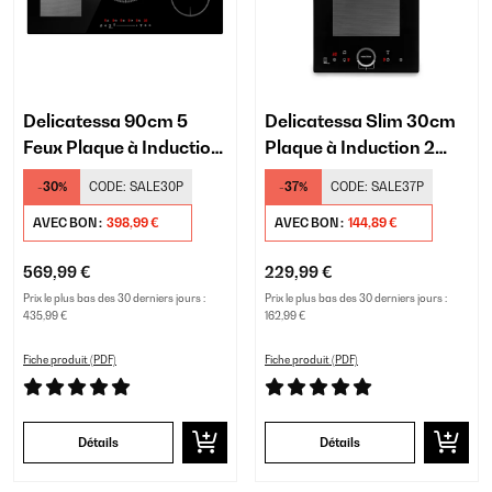
Delicatessa 90cm 5
Delicatessa Slim 30cm
Feux Plaque à Induction
Plaque à Induction 2
Noir
Feux Noir
-30%
CODE:
SALE30P
-37%
CODE:
SALE37P
AVEC BON :
398,99 €
AVEC BON :
144,89 €
569,99 €
229,99 €
Prix le plus bas des 30 derniers jours :
Prix le plus bas des 30 derniers jours :
435,99 €
162,99 €
Fiche produit (PDF)
Fiche produit (PDF)
Détails
Détails