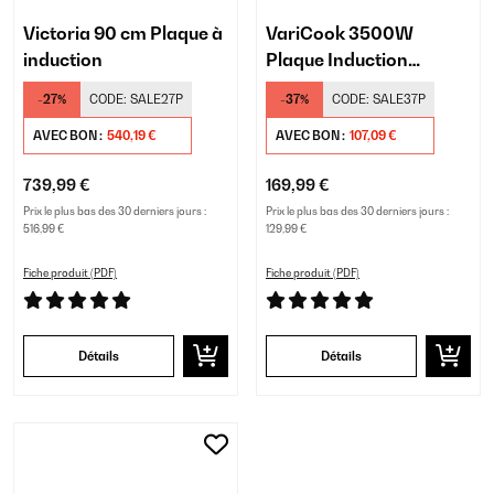
Victoria 90 cm Plaque à
VariCook 3500W
induction
Plaque Induction
Portable 2 Feux Noir
-27%
CODE:
SALE27P
-37%
CODE:
SALE37P
AVEC BON :
540,19 €
AVEC BON :
107,09 €
739,99 €
169,99 €
Prix le plus bas des 30 derniers jours :
Prix le plus bas des 30 derniers jours :
516,99 €
129,99 €
Fiche produit (PDF)
Fiche produit (PDF)
Détails
Détails