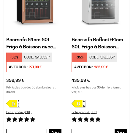
Beersafe 64cm 60L
Beersafe Reflect 64cm
Frigo à Boisson avec
60L Frigo à Boisson
Porte Vitrée Cuivre
avec Porte Vitrée Blanc
-32%
CODE:
SALE32P
-35%
CODE:
SALE35P
AVEC BON :
271,99 €
AVEC BON :
285,99 €
399,99 €
439,99 €
Prix le plus bas des 30 derniers jours :
Prix le plus bas des 30 derniers jours :
314,99 €
219,99 €
Fiche produit (PDF)
Fiche produit (PDF)