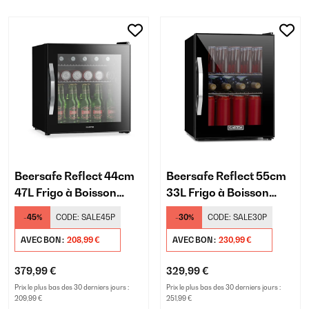
Beersafe Reflect 44cm
Beersafe Reflect 55cm
47L Frigo à Boisson
33L Frigo à Boisson
avec Porte Vitrée Noir
avec Porte Vitrée Noir
-45%
CODE:
SALE45P
-30%
CODE:
SALE30P
AVEC BON :
208,99 €
AVEC BON :
230,99 €
379,99 €
329,99 €
Prix le plus bas des 30 derniers jours :
Prix le plus bas des 30 derniers jours :
209,99 €
251,99 €