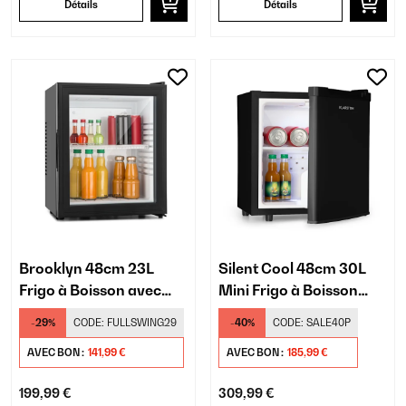
Détails
Détails
Brooklyn 48cm 23L
Silent Cool 48cm 30L
Frigo à Boisson avec
Mini Frigo à Boisson
Porte Vitrée Noir
Noir
-29%
CODE:
FULLSWING29
-40%
CODE:
SALE40P
AVEC BON :
141,99 €
AVEC BON :
185,99 €
199,99 €
309,99 €