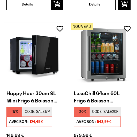
Détails
Détails
NOUVEAU
Happy Hour 30cm 9L
LuxeChill 64cm 60L
Mini Frigo à Boisson
Frigo à Boisson
Noir
d'Extérieur Argent
-17%
CODE:
SALE17P
-20%
CODE:
SALE20P
AVEC BON :
124,49 €
AVEC BON :
543,99 €
149,99 €
679,99 €