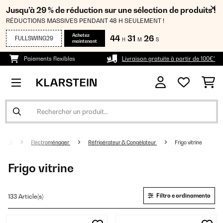
Jusqu’à 29 % de réduction sur une sélection de produits !
RÉDUCTIONS MASSIVES PENDANT 48 H SEULEMENT !
Achetez
44
31
25
FULLSWING29
H
M
S
maintenant
Paiements flexibles
Livraison gratuite à partir de 100€*
Electroménager
Réfrigérateur & Congélateur
Frigo vitrine
Frigo vitrine
Filtro e ordinamento
133 Article(s)