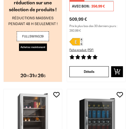
réduction sur une
AVEC BON :
356,99 €
sélection de produits !
RÉDUCTIONS MASSIVES
509,99 €
PENDANT 48 H SEULEMENT !
Prix le plus bas des 30 derniers jours :
292,99 €
FULLSWING29
Achetez maintenant
Fiche produit (PDF)
Détails
20
31
25
H
M
S