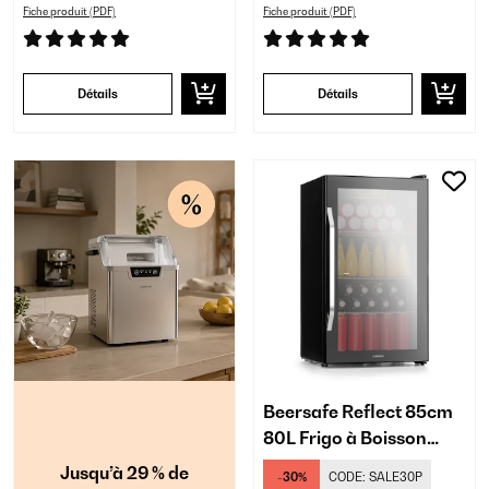
Fiche produit (PDF)
Fiche produit (PDF)
Détails
Détails
Beersafe Reflect 85cm
80L Frigo à Boisson
avec Porte Vitrée Noir
Jusqu’à 29 % de
-30%
CODE:
SALE30P