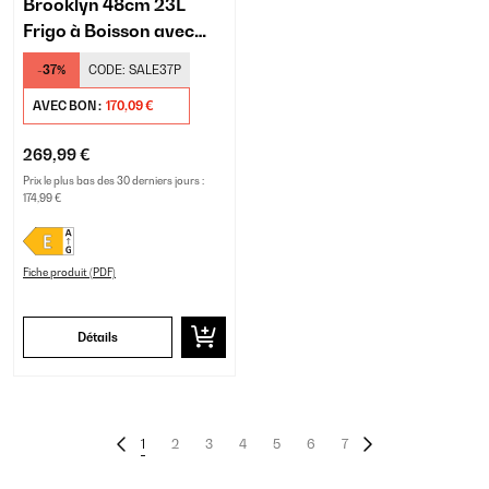
Brooklyn 48cm 23L
Frigo à Boisson avec
Porte Vitrée Noir
-37%
CODE:
SALE37P
AVEC BON :
170,09 €
269,99 €
Prix le plus bas des 30 derniers jours :
174,99 €
Fiche produit (PDF)
Détails
1
2
3
4
5
6
7