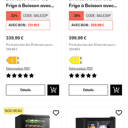
Frigo à Boisson avec
Frigo à Boisson avec
Porte Vitrée Argent
Porte Vitrée
-32%
CODE:
SALE32P
-35%
CODE:
SALE35P
Argent/Blanc
AVEC BON :
231,19 €
AVEC BON :
259,99 €
339,99 €
399,99 €
Prix le plus bas des 30 derniers jours :
Prix le plus bas des 30 derniers jours :
244,99 €
234,99 €
Fiche produit (PDF)
Fiche produit (PDF)
Détails
Détails
NOUVEAU