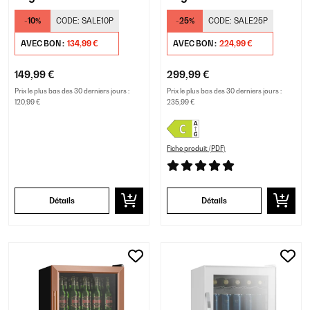
Porte Vitrée Noir
Porte Vitrée
-10%
CODE:
SALE10P
-25%
CODE:
SALE25P
Noir/Argent
AVEC BON :
134,99 €
AVEC BON :
224,99 €
149,99 €
299,99 €
Prix le plus bas des 30 derniers jours :
Prix le plus bas des 30 derniers jours :
120,99 €
235,99 €
Fiche produit (PDF)
Détails
Détails