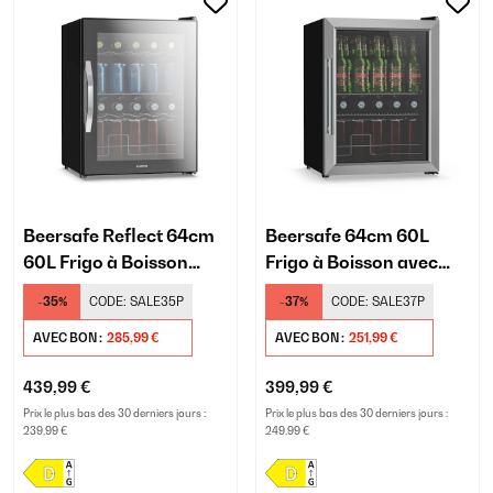
Beersafe Reflect 64cm
Beersafe 64cm 60L
60L Frigo à Boisson
Frigo à Boisson avec
avec Porte Vitrée Noir
Porte Vitrée Argent
-35%
CODE:
SALE35P
-37%
CODE:
SALE37P
AVEC BON :
285,99 €
AVEC BON :
251,99 €
439,99 €
399,99 €
Prix le plus bas des 30 derniers jours :
Prix le plus bas des 30 derniers jours :
239,99 €
249,99 €