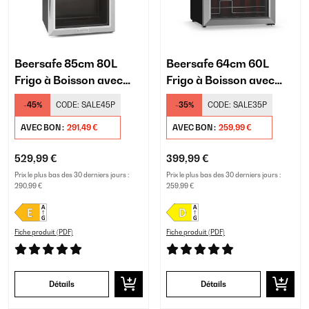
Beersafe 85cm 80L
Beersafe 64cm 60L
Frigo à Boisson avec
Frigo à Boisson avec
Porte Vitrée Argent
Porte Vitrée
-45%
CODE:
SALE45P
-35%
CODE:
SALE35P
Argent/Noir
AVEC BON :
291,49 €
AVEC BON :
259,99 €
529,99 €
399,99 €
Prix le plus bas des 30 derniers jours :
Prix le plus bas des 30 derniers jours :
290,99 €
259,99 €
Fiche produit (PDF)
Fiche produit (PDF)
Détails
Détails