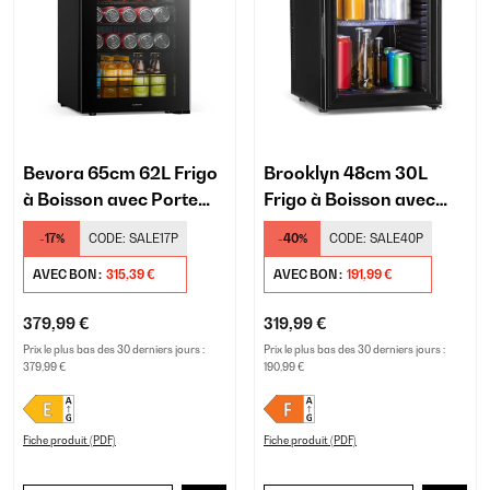
Bevora 65cm 62L Frigo
Brooklyn 48cm 30L
à Boisson avec Porte
Frigo à Boisson avec
Vitrée Noir
Porte Vitrée Noir
-17%
CODE:
SALE17P
-40%
CODE:
SALE40P
AVEC BON :
315,39 €
AVEC BON :
191,99 €
379,99 €
319,99 €
Prix le plus bas des 30 derniers jours :
Prix le plus bas des 30 derniers jours :
379,99 €
190,99 €
Fiche produit (PDF)
Fiche produit (PDF)