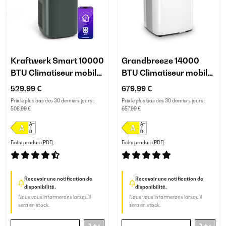
Kraftwerk Smart 10000
Grandbreeze 14000
BTU Climatiseur mobile
BTU Climatiseur mobile
Anthracite
Blanc
529,99 €
679,99 €
Prix le plus bas des 30 derniers jours :
Prix le plus bas des 30 derniers jours :
508,99 €
657,99 €
Fiche produit (PDF)
Fiche produit (PDF)
Recevoir une notification de
Recevoir une notification de
disponibilité.
disponibilité.
Nous vous informerons lorsqu’il
Nous vous informerons lorsqu’il
sera en stock.
sera en stock.