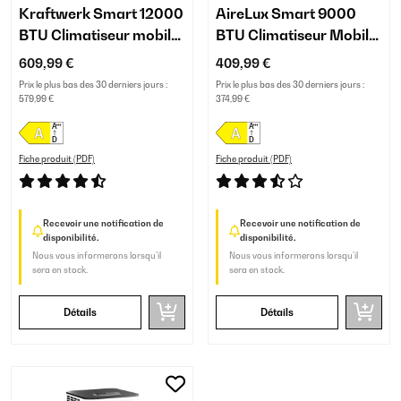
Kraftwerk Smart 12000
AireLux Smart 9000
BTU Climatiseur mobile
BTU Climatiseur Mobile
Or rose
Gris Foncé
609,99 €
409,99 €
Prix le plus bas des 30 derniers jours :
Prix le plus bas des 30 derniers jours :
579,99 €
374,99 €
Fiche produit (PDF)
Fiche produit (PDF)
Recevoir une notification de
Recevoir une notification de
disponibilité.
disponibilité.
Nous vous informerons lorsqu’il
Nous vous informerons lorsqu’il
sera en stock.
sera en stock.
Détails
Détails