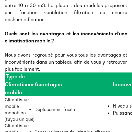
entre 10 à 30 m3. La plupart des modèles proposent
une fonction ventilation filtration ou encore
déshumidification.
Quels sont les avantages et les inconvénients d’une
climatisation mobile ?
Nous avons regroupé pour vous tous les avantages et
inconvénients dans un tableau afin de vous y retrouver
plus facilement.
Type de
Climatiseur
Avantages
Inconv
mobile
Climatiseur
Niveau s
mobile
Déplacement facile
monobloc
Puissanc
(tuyau unique)
Climatiseur
mobile
Renouvellement de l’air plus efficace