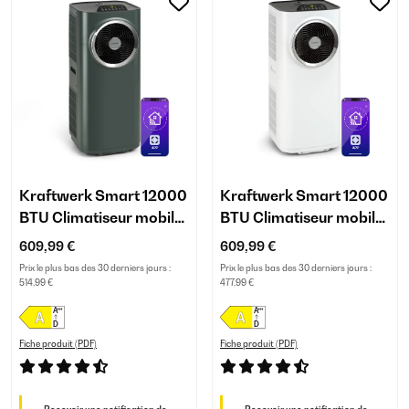
Kraftwerk Smart 12000
Kraftwerk Smart 12000
BTU Climatiseur mobile
BTU Climatiseur mobile
Anthracite
Blanc
609,99 €
609,99 €
Prix le plus bas des 30 derniers jours :
Prix le plus bas des 30 derniers jours :
514,99 €
477,99 €
Fiche produit (PDF)
Fiche produit (PDF)