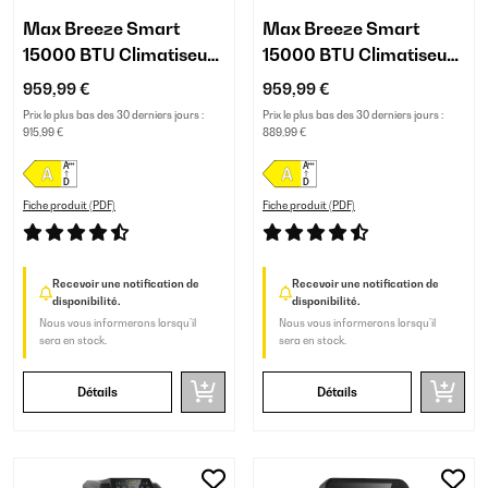
Max Breeze Smart
Max Breeze Smart
15000 BTU Climatiseur
15000 BTU Climatiseur
mobile Blanc
mobile Noir
959,99 €
959,99 €
Prix le plus bas des 30 derniers jours :
Prix le plus bas des 30 derniers jours :
915,99 €
889,99 €
Fiche produit (PDF)
Fiche produit (PDF)
Recevoir une notification de
Recevoir une notification de
disponibilité.
disponibilité.
Nous vous informerons lorsqu’il
Nous vous informerons lorsqu’il
sera en stock.
sera en stock.
Détails
Détails