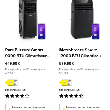
Pure Blizzard Smart
Metrobreeze Smart
9000 BTU Climatiseur
12000 BTU Climatiseur
mobile Noir
mobile Noir
449,99 €
589,99 €
Prix le plus bas des 30 derniers jours :
Prix le plus bas des 30 derniers jours :
402,99 €
567,99 €
Fiche produit (PDF)
Fiche produit (PDF)
Recevoir une notification de
Recevoir une notification de