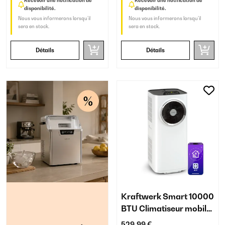
Recevoir une notification de
Recevoir une notification de
disponibilité.
disponibilité.
Nous vous informerons lorsqu’il
Nous vous informerons lorsqu’il
sera en stock.
sera en stock.
Détails
Détails
Kraftwerk Smart 10000
BTU Climatiseur mobile
Blanc
529,99 €