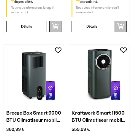
disponibilité.
disponibilité.
Nous vous informerons lorsqu’il
Nous vous informerons lorsqu’il
sera en stock.
sera en stock.
Détails
Détails
Breeze Box Smart 9000
Kraftwerk Smart 11500
BTU Climatiseur mobile
BTU Climatiseur mobile
Anthracite
Anthracite
360,99 €
559,99 €