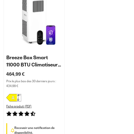
Breeze Box Smart
11000 BTU Climatiseur
Mobile Blanc
464,99 €
Prix le plus bas des 30 derniers jours :
424,99 €
Fiche produit (PDF)
Recevoir une notification de
disponibilité.