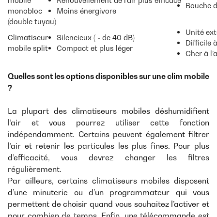
Bouche d
monobloc
Moins énergivore
(double tuyau)
Unité ex
Climatiseur
Silencieux ( - de 40 dB)
Difficile
mobile split
Compact et plus léger
Cher à l’
Quelles sont les options disponibles sur une clim mobile
?
La plupart des climatiseurs mobiles déshumidifient
l’air et vous pourrez utiliser cette fonction
indépendamment. Certains peuvent également filtrer
l’air et retenir les particules les plus fines. Pour plus
d’efficacité, vous devrez changer les filtres
régulièrement.
Par ailleurs, certains climatiseurs mobiles disposent
d’une minuterie ou d’un programmateur qui vous
permettent de choisir quand vous souhaitez l’activer et
pour combien de temps. Enfin, une télécommande est