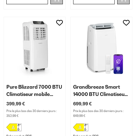
Pure Blizzard 7000 BTU
Grandbreeze Smart
Climatiseur mobile
14000 BTU Climatiseur
Blanc
Mobile Blanc
399,99 €
699,99 €
Prix le plus bas des 30 derniers jours :
Prix le plus bas des 30 derniers jours :
352,99 €
649,99 €