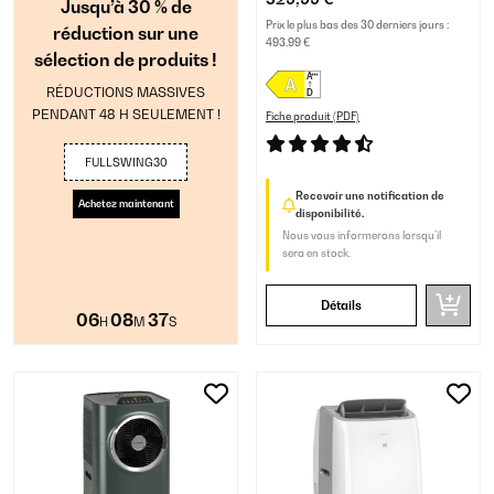
Jusqu’à 30 % de
Prix le plus bas des 30 derniers jours :
réduction sur une
493,99 €
sélection de produits !
RÉDUCTIONS MASSIVES
PENDANT 48 H SEULEMENT !
Fiche produit (PDF)
FULLSWING30
Recevoir une notification de
Achetez maintenant
disponibilité.
Nous vous informerons lorsqu’il
sera en stock.
Détails
06
08
35
H
M
S