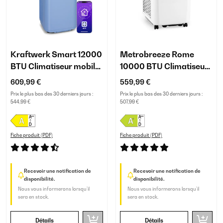
Kraftwerk Smart 12000
Metrobreeze Rome
BTU Climatiseur mobile
10000 BTU Climatiseur
Bleu
mobile Blanc
609,99 €
559,99 €
Prix le plus bas des 30 derniers jours :
Prix le plus bas des 30 derniers jours :
544,99 €
507,99 €
Fiche produit (PDF)
Fiche produit (PDF)
Recevoir une notification de
Recevoir une notification de
disponibilité.
disponibilité.
Nous vous informerons lorsqu’il
Nous vous informerons lorsqu’il
sera en stock.
sera en stock.
Détails
Détails