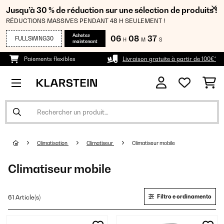
Jusqu’à 30 % de réduction sur une sélection de produits !
RÉDUCTIONS MASSIVES PENDANT 48 H SEULEMENT !
Achetez
06
08
36
FULLSWING30
H
M
S
maintenant
Paiements flexibles
Livraison gratuite à partir de 100€*
Climatisation
Climatiseur
Climatiseur mobile
Climatiseur mobile
Filtro e ordinamento
61 Article(s)