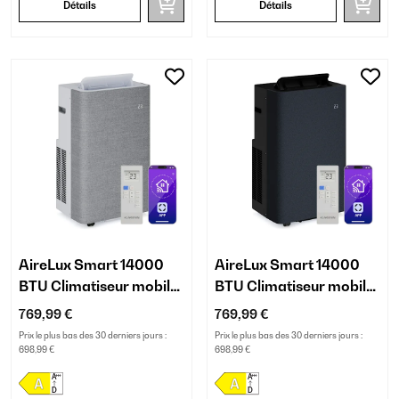
Détails
Détails
AireLux Smart 14000
AireLux Smart 14000
BTU Climatiseur mobile
BTU Climatiseur mobile
Gris
Gris foncé
769,99 €
769,99 €
Prix le plus bas des 30 derniers jours :
Prix le plus bas des 30 derniers jours :
698,99 €
698,99 €