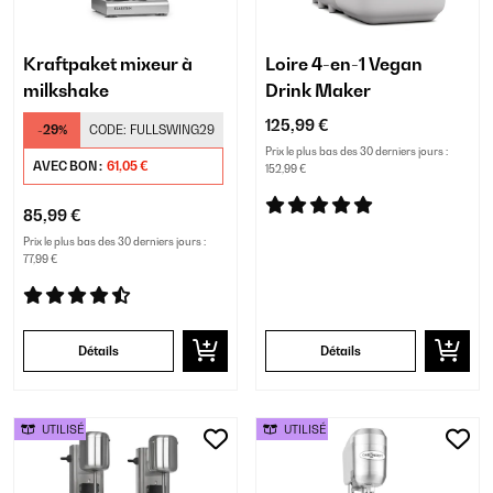
Kraftpaket mixeur à
Loire 4-en-1 Vegan
milkshake
Drink Maker
125,99 €
-29%
CODE:
FULLSWING29
Prix le plus bas des 30 derniers jours :
AVEC BON :
61,05 €
152,99 €
85,99 €
Prix le plus bas des 30 derniers jours :
77,99 €
Détails
Détails
UTILISÉ
UTILISÉ