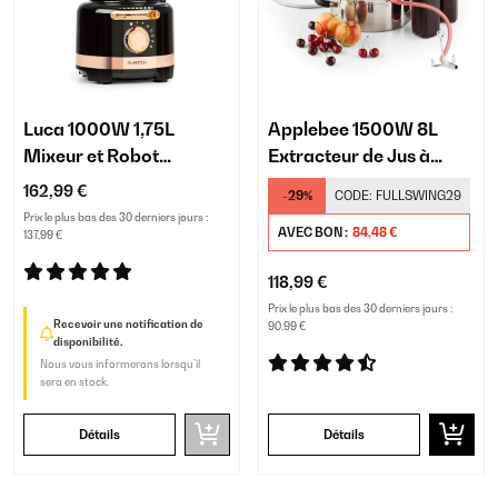
Luca 1000W 1,75L
Applebee 1500W 8L
Mixeur et Robot
Extracteur de Jus à
Ménager Noir
Vapeur Argent
162,99 €
-29%
CODE:
FULLSWING29
Prix le plus bas des 30 derniers jours :
AVEC BON :
84,48 €
137,99 €
118,99 €
Prix le plus bas des 30 derniers jours :
Recevoir une notification de
90,99 €
disponibilité.
Nous vous informerons lorsqu’il
sera en stock.
Détails
Détails