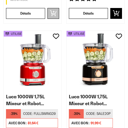
Détails
Détails
UTILISÉ
UTILISÉ
Luca 1000W 1,75L
Luca 1000W 1,75L
Mixeur et Robot
Mixeur et Robot
Ménager Rouge
Ménager Noir
-29%
CODE:
FULLSWING29
-20%
CODE:
SALE20P
AVEC BON :
81,64 €
AVEC BON :
91,99 €