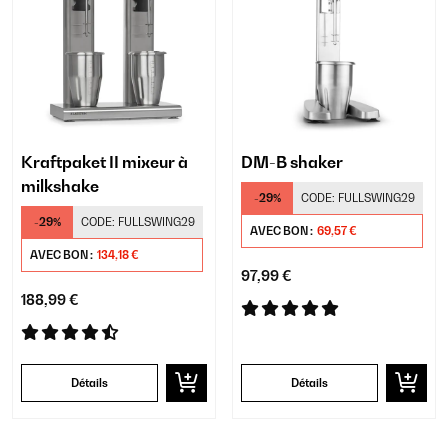
Kraftpaket II mixeur à
DM-B shaker
milkshake
-29%
CODE:
FULLSWING29
-29%
CODE:
FULLSWING29
AVEC BON :
69,57 €
AVEC BON :
134,18 €
97,99 €
188,99 €
Détails
Détails