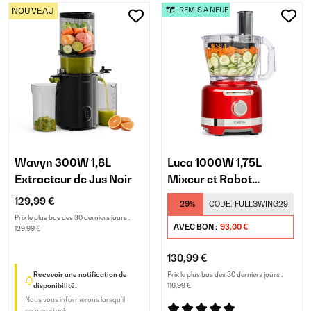
NOUVEAU
REMIS À NEUF
Wavyn 300W 1,8L
Luca 1000W 1,75L
Extracteur de Jus Noir
Mixeur et Robot
Ménager Rouge
129,99 €
-29%
CODE:
FULLSWING29
Prix le plus bas des 30 derniers jours :
AVEC BON :
93,00 €
129,99 €
130,99 €
Recevoir une notification de
Prix le plus bas des 30 derniers jours :
disponibilité.
116,99 €
Nous vous informerons lorsqu’il
sera en stock.