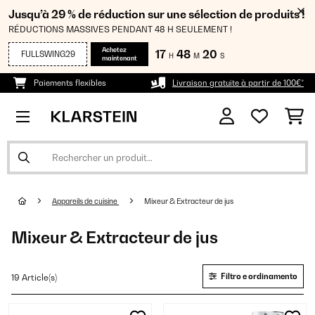
Jusqu’à 29 % de réduction sur une sélection de produits !
RÉDUCTIONS MASSIVES PENDANT 48 H SEULEMENT !
Achetez
17
48
19
FULLSWING29
H
M
S
maintenant
Paiements flexibles
Livraison gratuite à partir de 100€*
Appareils de cuisine
Mixeur & Extracteur de jus
Mixeur & Extracteur de jus
Filtro e ordinamento
19 Article(s)