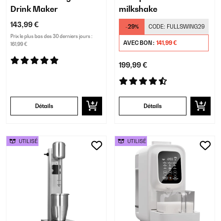
Drink Maker
milkshake
143,99 €
-29%
CODE:
FULLSWING29
Prix le plus bas des 30 derniers jours :
AVEC BON :
141,99 €
161,99 €
199,99 €
Détails
Détails
UTILISÉ
UTILISÉ