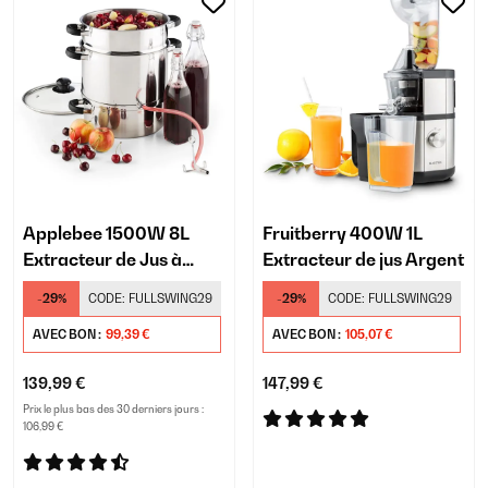
Applebee 1500W 8L
Fruitberry 400W 1L
Extracteur de Jus à
Extracteur de jus Argent
Vapeur Argent
-29%
CODE:
FULLSWING29
-29%
CODE:
FULLSWING29
AVEC BON :
99,39 €
AVEC BON :
105,07 €
139,99 €
147,99 €
Prix le plus bas des 30 derniers jours :
106,99 €