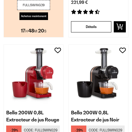
221,99 €
FULLSWING29
Achetez maintenant
Détails
17
48
19
H
M
S
Bella 200W 0,8L
Bella 200W 0,8L
Extracteur de jus Rouge
Extracteur de jus Noir
-29%
CODE:
FULLSWING29
-29%
CODE:
FULLSWING29