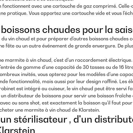
in fonctionnent avec une cartouche de gaz comprimé. Celle-c
e pratique. Vous apportez une cartouche vide et vous l'échan
 boissons chaudes pour la sais
re du vin chaud et pour préparer d'autres boissons chaudes c
e fête ou un autre événement de grande envergure. De plus, 
une marmite à vin chaud, c'est d'un raccordement électrique.
 d'entrée de gamme d'une capacité de 30 tasses ou de 16 litre
mbreux invités, vous opterez pour les modèles d'une capacit
e fonctionnalité, mais aussi par leur design raffiné. Les 
robinet est intégré au cuiseur, le vin chaud peut être servi f
un distributeur de boissons pour servir une boisson fraîche
c ou sans shot, est exactement la boisson qu'il faut pour l
cheter une marmite à vin chaud de Klarstein.
un stérilisateur , d'un distrib
larstein