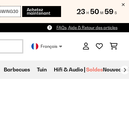
Achetez
23
50
56
SWING30
maintenant
H
M
S
FAQs, Aide & Retour des articles
Français
Barbecues
Tuin
Hifi & Audio
Soldes
Nouveauté