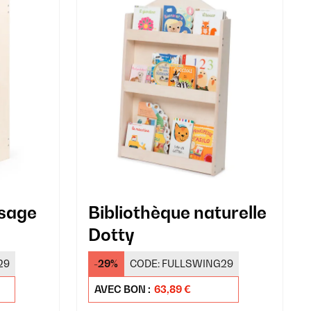
ssage
Bibliothèque naturelle
Dotty
29
-29%
CODE:
FULLSWING29
AVEC BON :
63,89 €