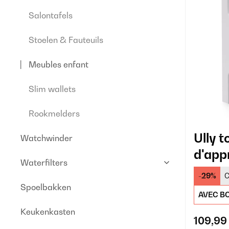
Salontafels
Stoelen & Fauteuils
Meubles enfant
Slim wallets
Rookmelders
Ully t
Watchwinder
d'app
Waterfilters
-29%
C
Spoelbakken
AVEC BO
Keukenkasten
109,99