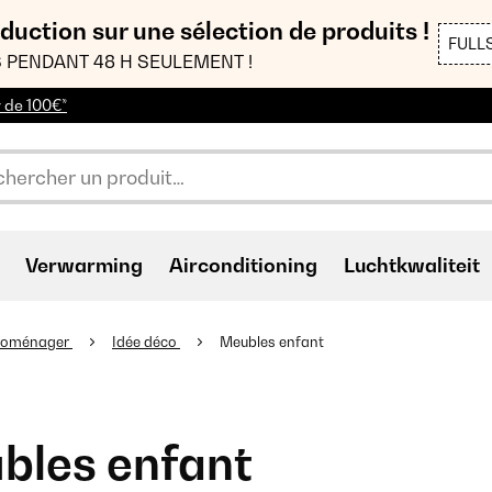
duction sur une sélection de produits !
FULL
 PENDANT 48 H SEULEMENT !
r de 100€*
Verwarming
Airconditioning
Luchtkwaliteit
troménager
Idée déco
Meubles enfant
bles enfant