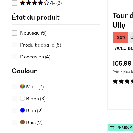
4+
(3)
Tour 
État du produit
Ully
Nouveau
(5)
-29%
C
Produit déballé
(5)
AVEC BO
D'occasion
(4)
105,99
Couleur
Prix le plus 
Multi
(7)
Blanc
(3)
Bleu
(2)
Bois
(2)
REMIS À