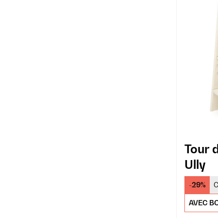
Tour 
Ully
-29%
C
AVEC BO