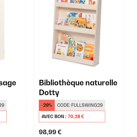
ssage
Bibliothèque naturelle
Dotty
29
-29%
CODE:
FULLSWING29
AVEC BON :
70,28 €
98,99 €