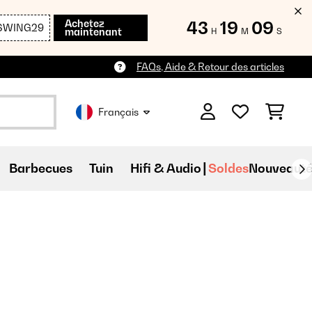
Achetez
43
19
08
SWING29
maintenant
H
M
S
FAQs, Aide & Retour des articles
Français
Barbecues
Tuin
Hifi & Audio
Soldes
Nouveauté