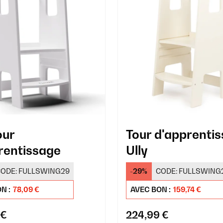
our
Tour d'apprenti
rentissage
Ully
ODE:
FULLSWING29
-29%
CODE:
FULLSWING
N :
78,09 €
AVEC BON :
159,74 €
 €
224,99 €