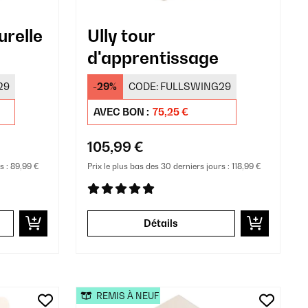
urelle
Ully tour
d'apprentissage
29
-29%
CODE:
FULLSWING29
AVEC BON :
75,25 €
105,99 €
s :
89,99 €
Prix le plus bas des 30 derniers jours :
118,99 €
Détails
REMIS À NEUF