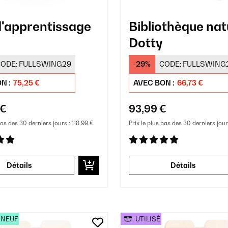
d'apprentissage
Bibliothèque nat
Dotty
ODE:
FULLSWING29
-29%
CODE:
FULLSWING
N :
75,25 €
AVEC BON :
66,73 €
 €
93,99 €
bas des 30 derniers jours :
118,99 €
Prix le plus bas des 30 derniers jour
Détails
Détails
 NEUF
UTILISÉ