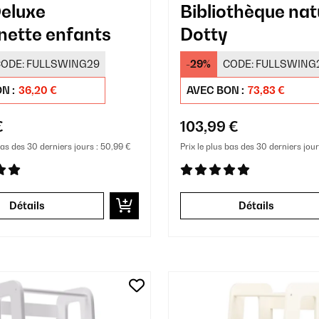
eluxe
Bibliothèque nat
inette enfants
Dotty
ODE:
FULLSWING29
-29%
CODE:
FULLSWING
N :
36,20 €
AVEC BON :
73,83 €
€
103,99 €
bas des 30 derniers jours :
50,99 €
Prix le plus bas des 30 derniers jour
Détails
Détails