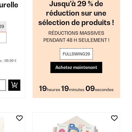
Jusqu’à 29 % de
urelle
réduction sur une
sélection de produits !
29
RÉDUCTIONS MASSIVES
PENDANT 48 H SEULEMENT !
FULLSWING29
s :
98,99 €
Achetez maintenant
19
19
08
heures
minutes
secondes