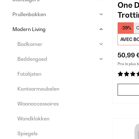
One D
Trott
Prullenbakken
-29%
C
Modern Living
AVEC BO
Badkamer
50,99 
Beddengoed
Prix le plus 
Fotolijsten
Kantoormeubelen
Woonaccessoires
Wandklokken
Spiegels