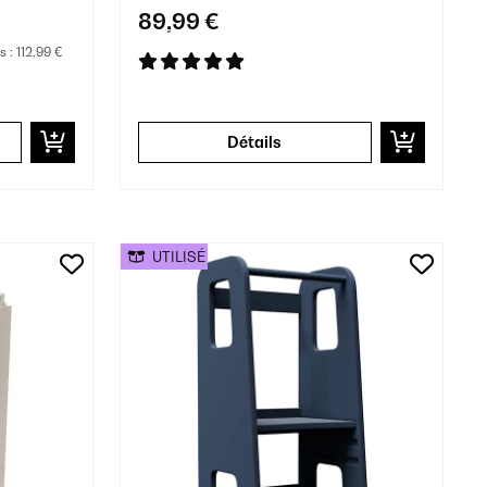
89,99 €
s :
112,99 €
Détails
UTILISÉ