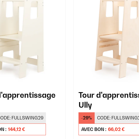
d'apprentissage
Tour d'apprenti
Ully
ODE:
FULLSWING29
-29%
CODE:
FULLSWING
N :
144,12 €
AVEC BON :
66,02 €