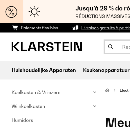
Jusqu’à 29 % de ré
RÉDUCTIONS MASSIVES
Paiements flexibles
Livraison gratuite à parti
Huishoudelijke Apparaten
Keukenapparatuur
Elec
Koelkasten & Vriezers
Wijnkoelkasten
Meu
Humidors