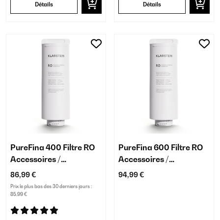
Détails
Détails
PureFina 400 Filtre RO
PureFina 600 Filtre RO
Accessoires /
Accessoires /
Remplacement
Remplacement
86,99 €
94,99 €
Prix le plus bas des 30 derniers jours :
85,99 €