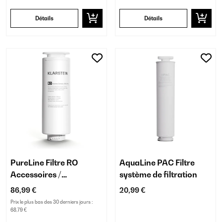
Détails
Détails
PureLine Filtre RO
AquaLine PAC Filtre
Accessoires /
système de filtration
Remplacement
86,99 €
20,99 €
Prix le plus bas des 30 derniers jours :
68,79 €