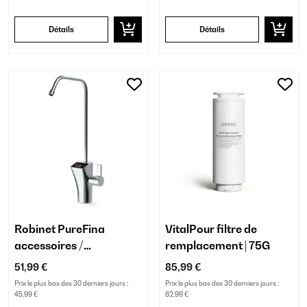
Détails
Détails
Robinet PureFina
VitalPour filtre de
accessoires /
remplacement | 75G
remplacement
51,99 €
85,99 €
Prix le plus bas des 30 derniers jours :
Prix le plus bas des 30 derniers jours :
45,99 €
62,99 €