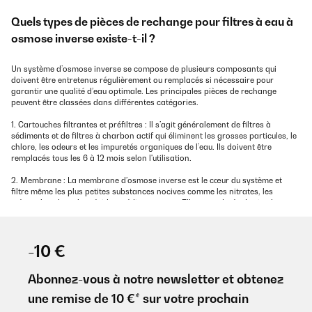
Quels types de pièces de rechange pour filtres à eau à
osmose inverse existe-t-il ?
Un système d’osmose inverse se compose de plusieurs composants qui
doivent être entretenus régulièrement ou remplacés si nécessaire pour
garantir une qualité d’eau optimale. Les principales pièces de rechange
peuvent être classées dans différentes catégories.
1. Cartouches filtrantes et préfiltres : Il s’agit généralement de filtres à
sédiments et de filtres à charbon actif qui éliminent les grosses particules, le
chlore, les odeurs et les impuretés organiques de l’eau. Ils doivent être
remplacés tous les 6 à 12 mois selon l'utilisation.
2. Membrane : La membrane d’osmose inverse est le cœur du système et
filtre même les plus petites substances nocives comme les nitrates, les
métaux lourds ou les résidus médicamenteux. Elle a une durée de vie plus
longue (2 à 5 ans), mais doit également être vérifiée régulièrement et
remplacée en cas de diminution de performance.
-10 €
3. Post-filtre à charbon actif : Ce soi-disant post-filtre assure la dernière
étape de purification et améliore le goût de l'eau filtrée. Il doit également être
renouvelé régulièrement.
Abonnez-vous à notre newsletter et obtenez
4. Joints et raccords de tuyaux : Pour éviter les fuites, il est important de
une remise de 10 €* sur votre prochain
remplacer les joints, les joints toriques ou les connecteurs rapides si