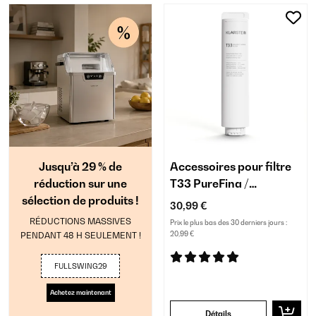
Jusqu’à 29 % de
Accessoires pour filtre
réduction sur une
T33 PureFina /
sélection de produits !
remplacement
30,99 €
RÉDUCTIONS MASSIVES
Prix le plus bas des 30 derniers jours :
PENDANT 48 H SEULEMENT !
20,99 €
FULLSWING29
Achetez maintenant
Détails