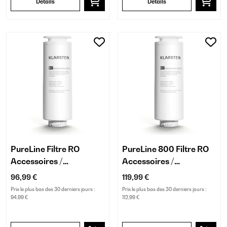
Détails
Détails
PureLine Filtre RO
PureLine 800 Filtre RO
Accessoires /
Accessoires /
Remplacement
Remplacement
96,99 €
119,99 €
Prix le plus bas des 30 derniers jours :
Prix le plus bas des 30 derniers jours :
94,99 €
112,99 €