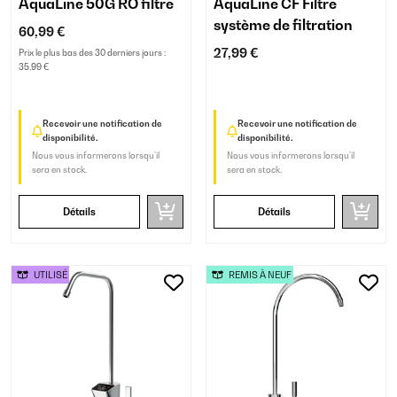
AquaLine 50G RO filtre
AquaLine CF Filtre
système de filtration
60,99 €
27,99 €
Prix le plus bas des 30 derniers jours :
35,99 €
Recevoir une notification de
Recevoir une notification de
disponibilité.
disponibilité.
Nous vous informerons lorsqu’il
Nous vous informerons lorsqu’il
sera en stock.
sera en stock.
Détails
Détails
UTILISÉ
REMIS À NEUF