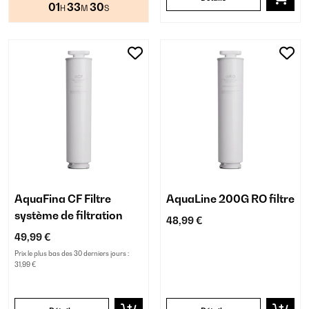
01
33
30
H
M
S
AquaFina CF Filtre
AquaLine 200G RO filtre
système de filtration
48,99 €
49,99 €
Prix le plus bas des 30 derniers jours :
31,99 €