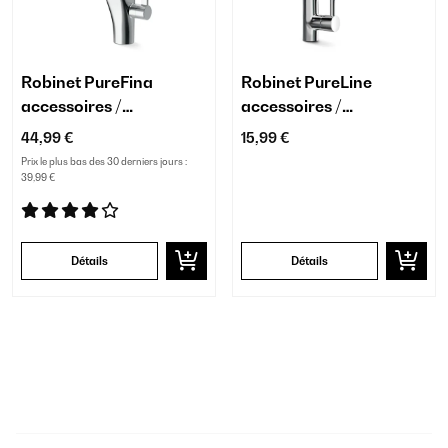
Robinet PureFina
Robinet PureLine
accessoires /
accessoires /
remplacement
remplacement chromé
44,99 €
15,99 €
trou unique
Prix le plus bas des 30 derniers jours :
39,99 €
Détails
Détails