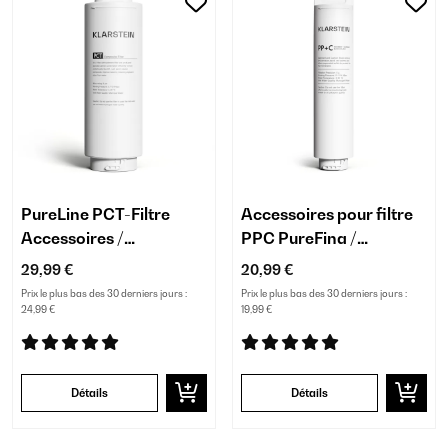
PureLine PCT-Filtre
Accessoires pour filtre
Accessoires /
PPC PureFina /
Remplacement
remplacement
29,99 €
20,99 €
Prix le plus bas des 30 derniers jours :
Prix le plus bas des 30 derniers jours :
24,99 €
19,99 €
Détails
Détails