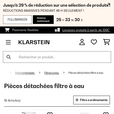
Jusqu’à 29 % de réduction sur une sélection de produits !
RÉDUCTIONS MASSIVES PENDANT 48 H SEULEMENT !
Achetez
25
33
29
FULLSWING29
H
M
S
maintenant
Paiements flexibles
Livraison gratuite à partir de 100€*
Electroménager
Filtres à eau
Pièces détachées filtre à eau
Pièces détachées filtre à eau
Filtro e ordinamento
19 Article(s)