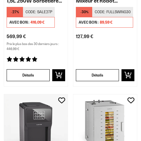
1,5L 250W Sorbetière
Mixeur et Robot
avec Compresseur
Ménager Noir
-27%
CODE:
SALE27P
-30%
CODE:
FULLSWING30
Blanc
AVEC BON :
416,09 €
AVEC BON :
89,59 €
569,99 €
127,99 €
Prix le plus bas des 30 derniers jours :
446,99 €
Détails
Détails