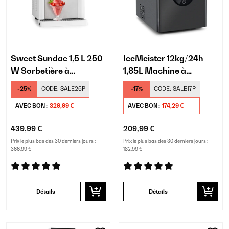
Sweet Sundae 1,5 L 250
IceMeister 12kg/24h
W Sorbetière à
1,85L Machine à
compresseur Blanche
Glaçons Noir
-25%
CODE:
SALE25P
-17%
CODE:
SALE17P
AVEC BON :
329,99 €
AVEC BON :
174,29 €
439,99 €
209,99 €
Prix le plus bas des 30 derniers jours :
Prix le plus bas des 30 derniers jours :
366,99 €
182,99 €
Détails
Détails