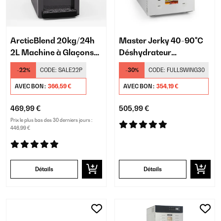
ArcticBlend 20kg/24h
Master Jerky 40-90°C
2L Machine à Glaçons
Déshydrateur
Noir
Professionnel 16
-22%
CODE:
SALE22P
-30%
CODE:
FULLSWING30
Plateaux Argent
AVEC BON :
366,59 €
AVEC BON :
354,19 €
469,99 €
505,99 €
Prix le plus bas des 30 derniers jours :
446,99 €
Détails
Détails