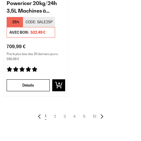
Powericer 20kg/24h
3,5L Machines à
Glaçons Professionnelle
-25%
CODE:
SALE25P
Argent
AVEC BON :
532,49 €
709,99 €
Prix le plus bas des 30 derniers jours :
595,99 €
Détails
1
2
3
4
5
51