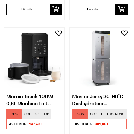
Détails
Détails
Marcia Touch 400W
Master Jerky 30-90°C
0,8L Machine Lait
Déshydrateur
Vegetal Noir
Professionnel 40
-10%
CODE:
SALE10P
-30%
CODE:
FULLSWING30
Plateaux Argent
AVEC BON :
247,49 €
AVEC BON :
902,99 €