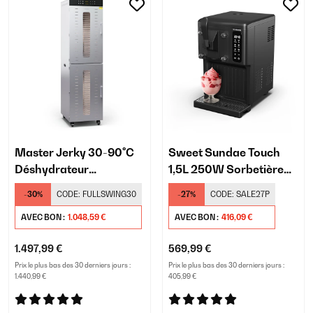
Master Jerky 30-90°C
Sweet Sundae Touch
Déshydrateur
1,5L 250W Sorbetière
Professionnel 48
avec Compresseur Noir
-30%
CODE:
FULLSWING30
-27%
CODE:
SALE27P
Plateaux Argent
AVEC BON :
1.048,59 €
AVEC BON :
416,09 €
1.497,99 €
569,99 €
Prix le plus bas des 30 derniers jours :
Prix le plus bas des 30 derniers jours :
1.440,99 €
405,99 €