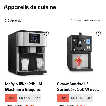
Appareils de cuisine
Filtro e ordinamento
1016 Article(s)
IceAge 15kg/24h 1,8L
Sweet Sundae 1,5 L
Machine à Glaçons
Sorbetière 250 W avec
Argent
compresseur, noire
-22%
CODE:
SALE22P
-20%
CODE:
SALE20P
AVEC BON :
389,99 €
AVEC BON :
351,99 €