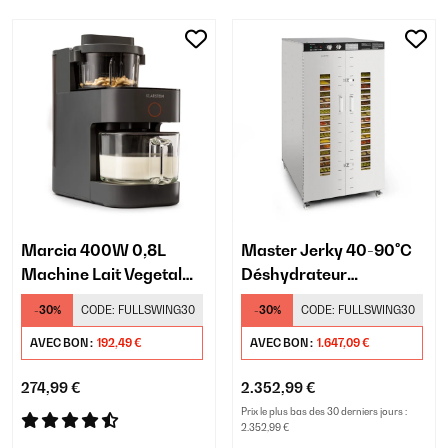
Marcia 400W 0,8L
Master Jerky 40-90°C
Machine Lait Vegetal
Déshydrateur
Gris foncé
Professionnel 24
-30%
CODE:
FULLSWING30
-30%
CODE:
FULLSWING30
Plateaux Argent
AVEC BON :
192,49 €
AVEC BON :
1.647,09 €
274,99 €
2.352,99 €
Prix le plus bas des 30 derniers jours :
2.352,99 €