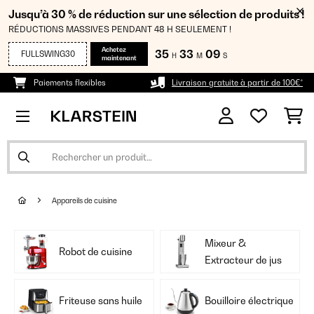
Jusqu’à 30 % de réduction sur une sélection de produits !
RÉDUCTIONS MASSIVES PENDANT 48 H SEULEMENT !
Achetez
35
33
08
FULLSWING30
H
M
S
maintenant
Paiements flexibles
Livraison gratuite à partir de 100€*
Appareils de cuisine
Mixeur &
Robot de cuisine
Extracteur de jus
Friteuse sans huile
Bouilloire électrique