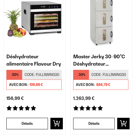
Déshydrateur
Master Jerky 30-90°C
alimentaire Flavour Dry
Déshydrateur
Professionnel 36
-30%
CODE:
FULLSWING30
-30%
CODE:
FULLSWING30
Plateaux Argent
AVEC BON :
109,89 €
AVEC BON :
884,79 €
156,99 €
1.263,99 €
Détails
Détails