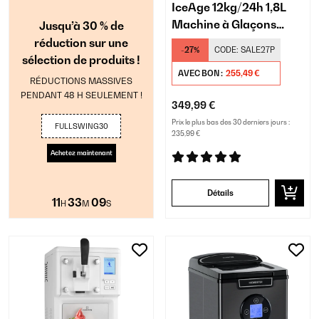
IceAge 12kg/24h 1,8L
Machine à Glaçons
Jusqu’à 30 % de
Argent
réduction sur une
-27%
CODE:
SALE27P
sélection de produits !
AVEC BON :
255,49 €
RÉDUCTIONS MASSIVES
PENDANT 48 H SEULEMENT !
349,99 €
Prix le plus bas des 30 derniers jours :
FULLSWING30
235,99 €
Achetez maintenant
Détails
11
33
08
H
M
S