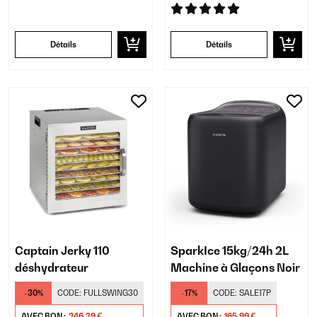
Détails
Détails
Captain Jerky 110
SparkIce 15kg/24h 2L
déshydrateur
Machine à Glaçons Noir
-30%
CODE:
FULLSWING30
-17%
CODE:
SALE17P
AVEC BON :
246,39 €
AVEC BON :
165,99 €