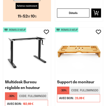
Achetez maintenant
Détails
11
52
10
H
M
S
REMIS À NEUF
REMIS À NEUF
Multidesk Bureau
Support de moniteur
réglable en hauteur
-30%
CODE:
FULLSWING30
-30%
CODE:
FULLSWING30
AVEC BON :
23,09 €
AVEC BON :
182,69 €