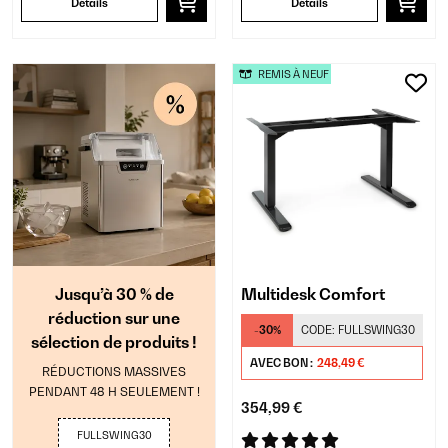
Détails
Détails
REMIS À NEUF
Jusqu’à 30 % de
Multidesk Comfort
réduction sur une
-30%
CODE:
FULLSWING30
sélection de produits !
AVEC BON :
248,49 €
RÉDUCTIONS MASSIVES
PENDANT 48 H SEULEMENT !
354,99 €
FULLSWING30