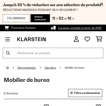
Jusqu’à 30 % de réduction sur une sélection de produits !
RÉDUCTIONS MASSIVES PENDANT 48 H SEULEMENT !
Achetez
11
52
10
FULLSWING30
H
M
S
maintenant
Paiements flexibles
Livraison gratuite à partir de 100€*
Electroménager
Idée déco
Mobilier de burea
Mobilier de burea
Filtro e ordinamento
9 Article(s)