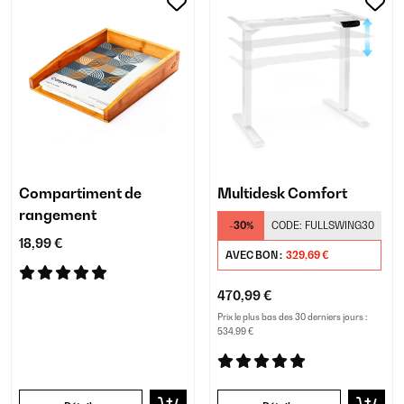
Compartiment de
Multidesk Comfort
rangement
-30%
CODE:
FULLSWING30
18,99 €
AVEC BON :
329,69 €
470,99 €
Prix le plus bas des 30 derniers jours :
534,99 €