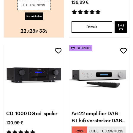
136,99 €
FULLSWING29
Nu winkelen
Details
22
25
33
U
M
S
GEBRUIKT
CD-1000 DG cd-speler
Art22 amplifier DAB+
BT hifi versterker DAB+/
130,99 €
FM radio 2 x 60 W
-29%
CODE:
FULLSWING29