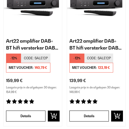
Art22 amplifier DAB+
Art22 amplifier DAB+
BT hifi versterker DAB+/
BT hifi versterker DAB+/
FM radio 2 x 60 W
FM radio 2 x 60 W
-12%
CODE:
SALE12P
-12%
CODE:
SALE12P
optische + coaxiale
optische + coaxiale
ingang
MET VOUCHER:
140,79 €
ingang
MET VOUCHER:
123,19 €
afstandsbediening
afstandsbediening
159,99 €
139,99 €
bluetooth REC-out.
bluetooth REC-out.
Laagste prijs in de afgelopen 30 dagen:
Laagste prijs in de afgelopen 30 dagen:
154,99 €
146,99 €
Details
Details