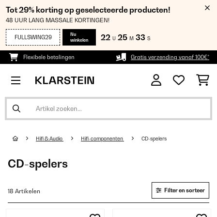
Tot 29% korting op geselecteerde producten!
48 UUR LANG MASSALE KORTINGEN!
Nu
22
25
33
FULLSWING29
U
M
S
winkelen
Flexibele betalingen
Gratis verzending vanaf 100€*
Hifi & Audio
Hifi-componenten
CD-spelers
CD-spelers
Filter en sorteer
18 Artikelen