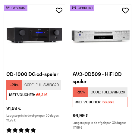
GEBRUIKT
GEBRUIKT
CD-1000 DG cd-speler
AV2-CD509 - HiFi CD
speler
-29%
CODE:
FULLSWING29
-29%
CODE:
FULLSWING29
MET VOUCHER:
65,31 €
MET VOUCHER:
68,86 €
91,99 €
96,99 €
Laagste prijs in de afgelopen 30 dagen:
111,99 €
Laagste prijs in de afgelopen 30 dagen:
117,99 €