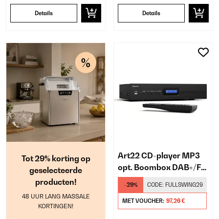
Details
Details
Art22 CD-player MP3
Tot 29% korting op
opt. Boombox DAB+/FM
geselecteerde
radio CD/MP3 player
producten!
-29%
CODE:
FULLSWING29
3W luidsprekers 2,4
48 UUR LANG MASSALE
MET VOUCHER:
97,26 €
KORTINGEN!