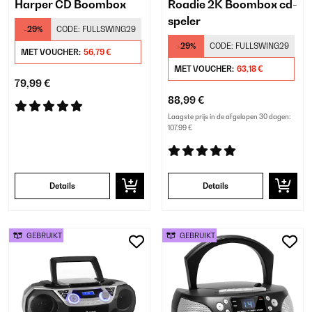
Harper CD Boombox
Roadie 2K Boombox cd-
speler
-29%
CODE:
FULLSWING29
-29%
CODE:
FULLSWING29
MET VOUCHER:
56,79 €
MET VOUCHER:
63,18 €
79,99 €
88,99 €
Laagste prijs in de afgelopen 30 dagen:
107,99 €
Details
Details
GEBRUIKT
GEBRUIKT