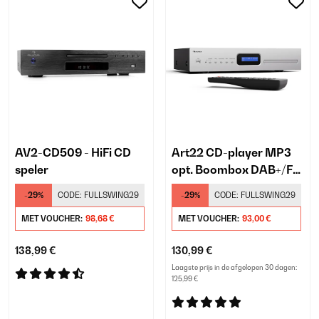
AV2-CD509 - HiFi CD
Art22 CD-player MP3
speler
opt. Boombox DAB+/FM
radio CD/MP3 player
-29%
CODE:
FULLSWING29
-29%
CODE:
FULLSWING29
3W luidsprekers 2,4
MET VOUCHER:
98,68 €
MET VOUCHER:
93,00 €
138,99 €
130,99 €
Laagste prijs in de afgelopen 30 dagen:
125,99 €