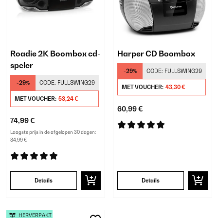
Roadie 2K Boombox cd-
Harper CD Boombox
speler
-29%
CODE:
FULLSWING29
-29%
CODE:
FULLSWING29
MET VOUCHER:
43,30 €
MET VOUCHER:
53,24 €
60,99 €
74,99 €
Laagste prijs in de afgelopen 30 dagen:
84,99 €
Details
Details
HERVERPAKT