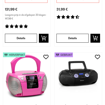
afstandsbediening
131,99 €
31,99 €
bluetooth REC-out
Laagste prijs in de afgelopen 30 dagen:
147,99 €
Details
Details
HERVERPAKT
GEBRUIKT