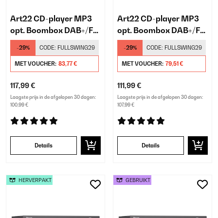
Art22 CD-player MP3
Art22 CD-player MP3
opt. Boombox DAB+/FM
opt. Boombox DAB+/FM
radio CD/MP3 player
radio CD/MP3 player
-29%
CODE:
FULLSWING29
-29%
CODE:
FULLSWING29
3W luidsprekers 2,4
3W luidsprekers 2,4
MET VOUCHER:
83,77 €
MET VOUCHER:
79,51 €
117,99 €
111,99 €
Laagste prijs in de afgelopen 30 dagen:
Laagste prijs in de afgelopen 30 dagen:
100,99 €
107,99 €
Details
Details
HERVERPAKT
GEBRUIKT