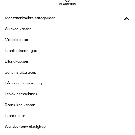
Meestverkochte categorieën
Wijnkoelkasten
Mobiele airco
Luchtontvochtigers
Eilandkappen
Schuine afzuigkap
Infrarood verwarming
Ijsblokjesmachines
Drank koelkasten
Luchtkoeler
Wandschouw afzuigkap