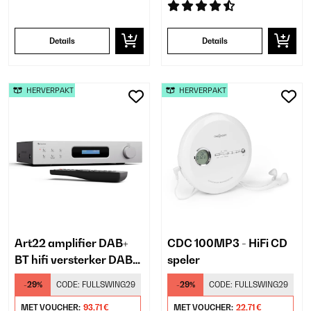
Details
Details
HERVERPAKT
HERVERPAKT
Art22 amplifier DAB+
CDC 100MP3 - HiFi CD
BT hifi versterker DAB+/
speler
FM radio 2 x 60 W
-29%
CODE:
FULLSWING29
-29%
CODE:
FULLSWING29
optische + coaxiale
ingang
MET VOUCHER:
93,71 €
MET VOUCHER:
22,71 €