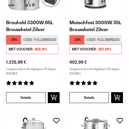
Brauheld 3300W 65L
Maischfest 3000W 35L
Brouwketel Zilver
Brouwketel Zilver
-30%
CODE:
FULLSWING30
-30%
CODE:
FULLSWING30
MET VOUCHER:
858,19 €
MET VOUCHER:
282,09 €
1.225,99 €
402,99 €
Laagste prijs in de afgelopen 30 dagen:
Laagste prijs in de afgelopen 30 dagen:
922,99 €
322,99 €
Details
Details