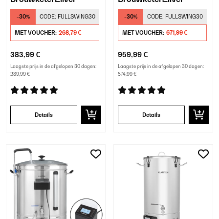
-30%
CODE:
FULLSWING30
-30%
CODE:
FULLSWING30
MET VOUCHER:
268,79 €
MET VOUCHER:
671,99 €
383,99 €
959,99 €
Laagste prijs in de afgelopen 30 dagen:
Laagste prijs in de afgelopen 30 dagen:
289,99 €
574,99 €
Details
Details