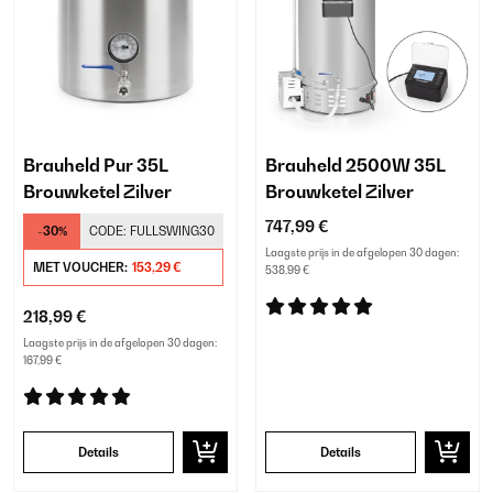
Brauheld Pur 35L
Brauheld 2500W 35L
Brouwketel Zilver
Brouwketel Zilver
747,99 €
-30%
CODE:
FULLSWING30
Laagste prijs in de afgelopen 30 dagen:
MET VOUCHER:
153,29 €
538,99 €
218,99 €
Laagste prijs in de afgelopen 30 dagen:
167,99 €
Details
Details