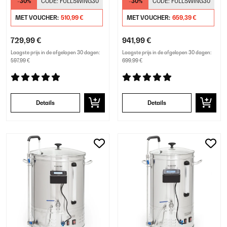
-30%
CODE:
FULLSWING30
-30%
CODE:
FULLSWING30
MET VOUCHER:
510,99 €
MET VOUCHER:
659,39 €
729,99 €
941,99 €
Laagste prijs in de afgelopen 30 dagen:
Laagste prijs in de afgelopen 30 dagen:
597,99 €
699,99 €
Details
Details