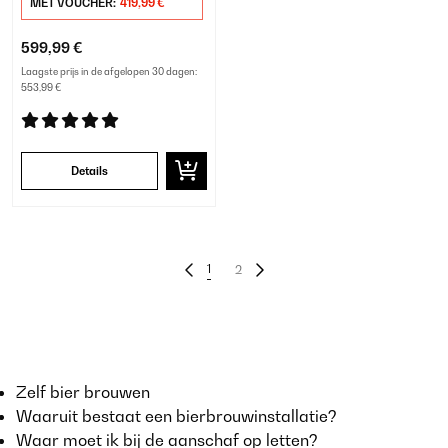
MET VOUCHER:
419,99 €
599,99 €
Laagste prijs in de afgelopen 30 dagen:
553,99 €
Details
1
2
Zelf bier brouwen
Waaruit bestaat een bierbrouwinstallatie?
Waar moet ik bij de aanschaf op letten?