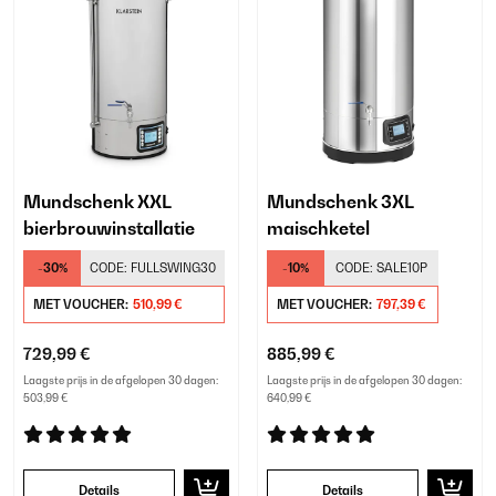
Mundschenk XXL
Mundschenk 3XL
bierbrouwinstallatie
maischketel
-30%
CODE:
FULLSWING30
-10%
CODE:
SALE10P
MET VOUCHER:
510,99 €
MET VOUCHER:
797,39 €
729,99 €
885,99 €
Laagste prijs in de afgelopen 30 dagen:
Laagste prijs in de afgelopen 30 dagen:
503,99 €
640,99 €
Details
Details