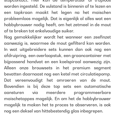
stopcontact. Hier kan de temperatuur al traploos
worden ingesteld. De vulstand is binnenin af te lezen en
een tapkraan maakt het legen na het maischen
probleemloos mogelijk. Dat is eigenlijk al alles wat een
hobbybrouwer nodig heeft, om het zetmeel in de mout
af te breken tot enkelvoudige suiker.
Nog gemakkelijker wordt het wanneer een zeefinzet
aanwezig is, waarmee de mout gefilterd kan worden.
In wat uitgebreidere sets kunnen dan ook nog een
afdruipring, een overloopstuk, een graancontainer met
bijpassend handvat en een koelspiraal aanwezig zijn.
Alleen onze brouwsets in het premium segment
bevatten daarnaast nog een ketel met circulatiepomp.
Dat vereenvoudigt het omroeren van de mout.
Bovendien is bij deze top sets een automatische
aansturen via meerdere programmeerbare
maischetappes mogelijk. En om het de hobbybrouwer
mogelijk te maken het te proces te observeren, is ook
nog een deksel van hittebestendig glas inbegrepen.