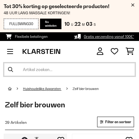
Tot 30% korting op geselecteerde producten!
48 UUR LANG MASSALE KORTINGEN!
Nu
10
22
02
FULLSWING30
U
M
S
winkelen
Flexibele betalingen
Gratis verzending vanaf 100€*
Huishoudelijke Apparaten
Zelf bier brouwen
Zelf bier brouwen
Filter en sorteer
29 Artikelen