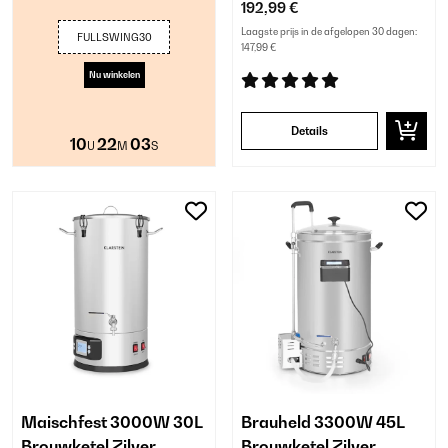
192,99 €
Laagste prijs in de afgelopen 30 dagen:
FULLSWING30
147,99 €
Nu winkelen
Details
10
22
02
U
M
S
Maischfest 3000W 30L
Brauheld 3300W 45L
Brouwketel Zilver
Brouwketel Zilver