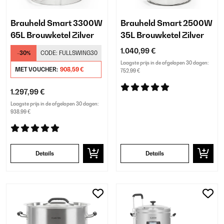
Brauheld Smart 3300W
Brauheld Smart 2500W
65L Brouwketel Zilver
35L Brouwketel Zilver
1.040,99 €
-30%
CODE:
FULLSWING30
Laagste prijs in de afgelopen 30 dagen:
MET VOUCHER:
908,59 €
752,99 €
1.297,99 €
Laagste prijs in de afgelopen 30 dagen:
938,99 €
Details
Details