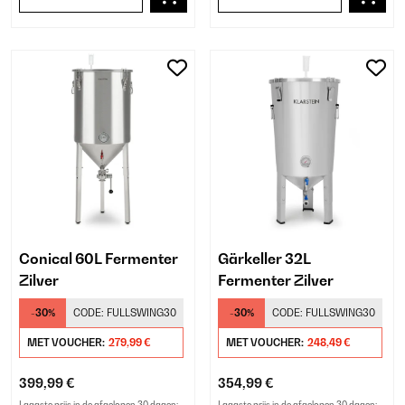
Conical 60L Fermenter
Gärkeller 32L
Zilver
Fermenter Zilver
-30%
CODE:
FULLSWING30
-30%
CODE:
FULLSWING30
MET VOUCHER:
279,99 €
MET VOUCHER:
248,49 €
399,99 €
354,99 €
Laagste prijs in de afgelopen 30 dagen:
Laagste prijs in de afgelopen 30 dagen: