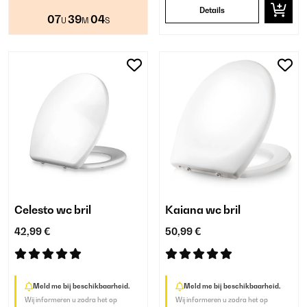
Details
07
39
03
U
M
S
Celesto wc bril
Kaiana wc bril
42,99 €
50,99 €
Meld me bij beschikbaarheid.
Meld me bij beschikbaarheid.
Wij informeren u zodra het op
Wij informeren u zodra het op