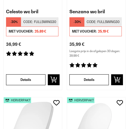
Celesto wc bril
Senzano wc bril
-30%
CODE:
FULLSWING30
-30%
CODE:
FULLSWING30
MET VOUCHER:
25,89 €
MET VOUCHER:
25,19 €
36,99 €
35,99 €
Laagste prijs in de afgelopen 30 dagen:
39,99 €
Details
Details
HERVERPAKT
HERVERPAKT