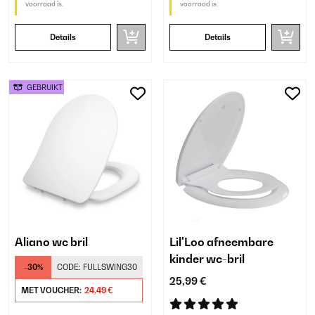
voorraad is.
voorraad is.
Details
Details
GEBRUIKT
Aliano wc bril
Lil'Loo afneembare
kinder wc-bril
-30%
CODE:
FULLSWING30
25,99 €
MET VOUCHER:
24,49 €