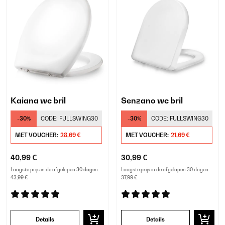
Kaiana wc bril
Senzano wc bril
-30%
CODE:
FULLSWING30
-30%
CODE:
FULLSWING30
MET VOUCHER:
28,69 €
MET VOUCHER:
21,69 €
40,99 €
30,99 €
Laagste prijs in de afgelopen 30 dagen:
Laagste prijs in de afgelopen 30 dagen:
43,99 €
37,99 €
Details
Details