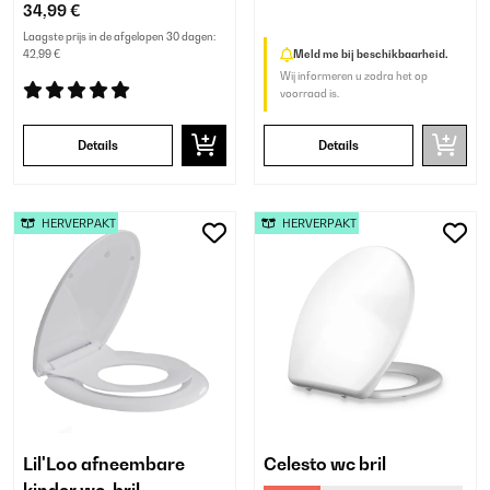
34,99 €
Laagste prijs in de afgelopen 30 dagen:
42,99 €
Meld me bij beschikbaarheid.
Wij informeren u zodra het op
voorraad is.
Details
Details
HERVERPAKT
HERVERPAKT
Lil'Loo afneembare
Celesto wc bril