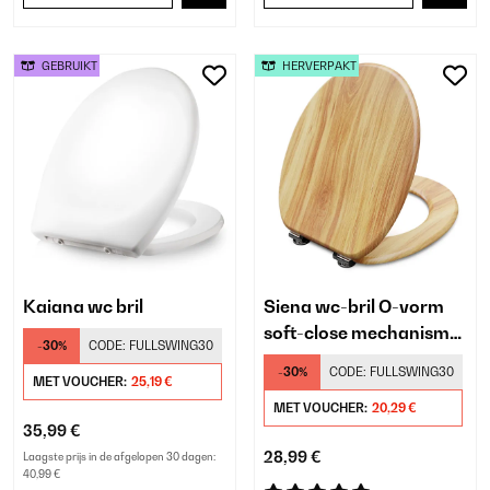
GEBRUIKT
HERVERPAKT
Kaiana wc bril
Siena wc-bril O-vorm
soft-close mechanisme
-30%
CODE:
FULLSWING30
antibacterieel
-30%
CODE:
FULLSWING30
MET VOUCHER:
25,19 €
MET VOUCHER:
20,29 €
35,99 €
28,99 €
Laagste prijs in de afgelopen 30 dagen:
40,99 €