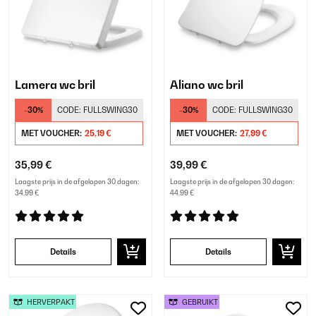
Lamera wc bril
Aliano wc bril
-30%
CODE:
FULLSWING30
-30%
CODE:
FULLSWING30
MET VOUCHER:
25,19 €
MET VOUCHER:
27,99 €
35,99 €
39,99 €
Laagste prijs in de afgelopen 30 dagen:
Laagste prijs in de afgelopen 30 dagen:
34,99 €
44,99 €
Details
Details
HERVERPAKT
GEBRUIKT