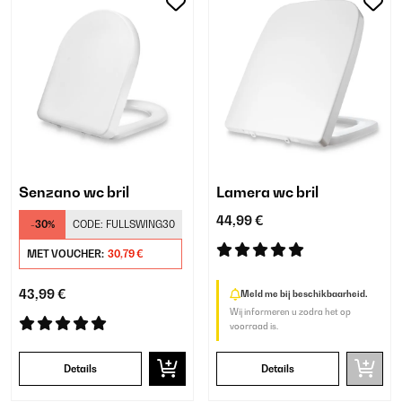
Senzano wc bril
Lamera wc bril
44,99 €
-30%
CODE:
FULLSWING30
MET VOUCHER:
30,79 €
43,99 €
Meld me bij beschikbaarheid.
Wij informeren u zodra het op
voorraad is.
Details
Details