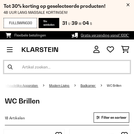
Tot 30% korting op geselecteerde producten!
48 UUR LANG MASSALE KORTINGEN!
Nu
31
39
03
FULLSWING30
U
M
S
winkelen
Flexibele betalingen
Gratis verzending vanaf 100€*
Huishoudelijke Apparaten
Modern Living
Badkamer
WC Brillen
WC Brillen
Filter en sorteer
18 Artikelen