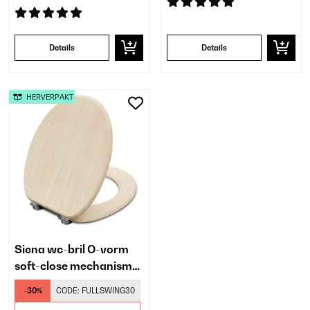
Details
Details
HERVERPAKT
Siena wc-bril O-vorm
soft-close mechanisme
antibacterieel
-30%
CODE:
FULLSWING30