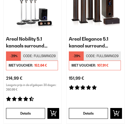
Areal Nobility 5.1
Areal Elegance 5.1
kanaals surround
kanaal surround
system
systeem
-29%
CODE:
FULLSWING29
-29%
CODE:
FULLSWING29
MET VOUCHER:
152,64 €
MET VOUCHER:
107,91 €
214,99 €
151,99 €
Laagste prijs in de afgelopen 30 dagen:
260,99 €
Details
Details