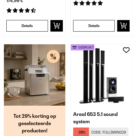
174,99 €
Details
Details
GEBRUIKT
Areal 653 5.1 sound
Tot 29% korting op
system
geselecteerde
producten!
-29%
CODE:
FULLSWING29