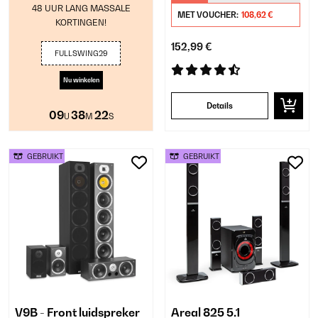
48 UUR LANG MASSALE
MET VOUCHER:
108,62 €
KORTINGEN!
152,99 €
FULLSWING29
Nu winkelen
Details
09
38
22
U
M
S
GEBRUIKT
GEBRUIKT
V9B - Front luidspreker
Areal 825 5.1