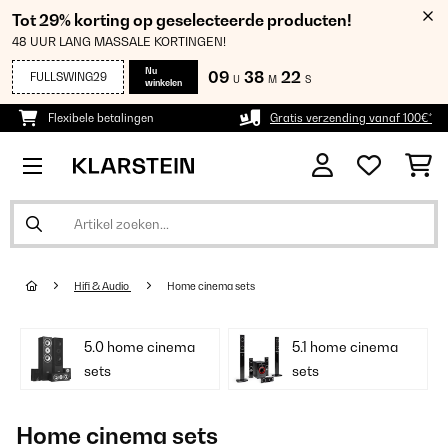
Tot 29% korting op geselecteerde producten!
48 UUR LANG MASSALE KORTINGEN!
Nu
09
38
21
FULLSWING29
U
M
S
winkelen
Flexibele betalingen
Gratis verzending vanaf 100€*
Hifi & Audio
Home cinema sets
5.0 home cinema
5.1 home cinema
sets
sets
Home cinema sets