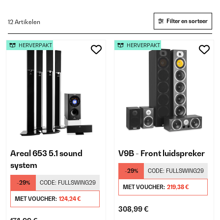
Filter en sorteer
12 Artikelen
HERVERPAKT
HERVERPAKT
Areal 653 5.1 sound
V9B - Front luidspreker
system
-29%
CODE:
FULLSWING29
-29%
CODE:
FULLSWING29
MET VOUCHER:
219,38 €
MET VOUCHER:
124,24 €
308,99 €