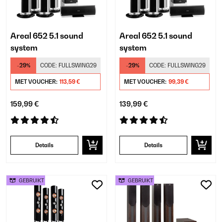
Areal 652 5.1 sound
Areal 652 5.1 sound
system
system
-29%
CODE:
FULLSWING29
-29%
CODE:
FULLSWING29
MET VOUCHER:
113,59 €
MET VOUCHER:
99,39 €
159,99 €
139,99 €
Details
Details
GEBRUIKT
GEBRUIKT