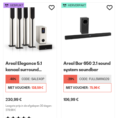
GEBRUIKT
HERVERPAKT
Areal Elegance 5.1
Areal Bar 650 2.1 sound
kanaal surround
system soundbar
systeem
-40%
CODE:
SALE40P
-29%
CODE:
FULLSWING29
MET VOUCHER:
138,59 €
MET VOUCHER:
75,96 €
230,99 €
106,99 €
Laagste prijs in de afgelopen 30 dagen:
279,99 €