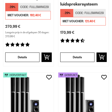
luidsprekersysteem
-29%
CODE:
FULLSWING29
-29%
CODE:
FULLSWING29
MET VOUCHER:
192,40 €
MET VOUCHER:
121,40 €
270,99 €
170,99 €
Laagste prijs in de afgelopen 30 dagen:
270,99 €
Details
Details
HERVERPAKT
GEBRUIKT