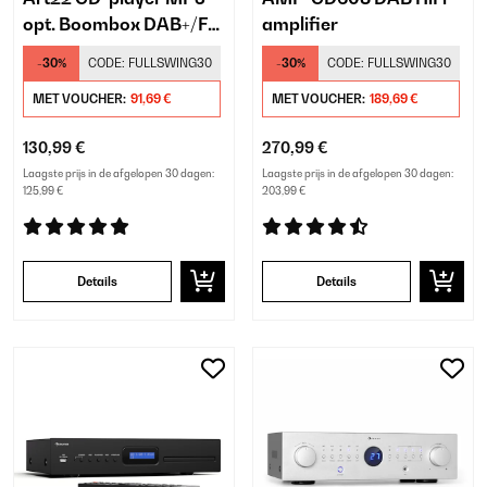
opt. Boombox DAB+/FM
amplifier
radio CD/MP3 player
-30%
CODE:
FULLSWING30
-30%
CODE:
FULLSWING30
3W luidsprekers 2,4
MET VOUCHER:
91,69 €
MET VOUCHER:
189,69 €
130,99 €
270,99 €
Laagste prijs in de afgelopen 30 dagen:
Laagste prijs in de afgelopen 30 dagen:
125,99 €
203,99 €
Details
Details