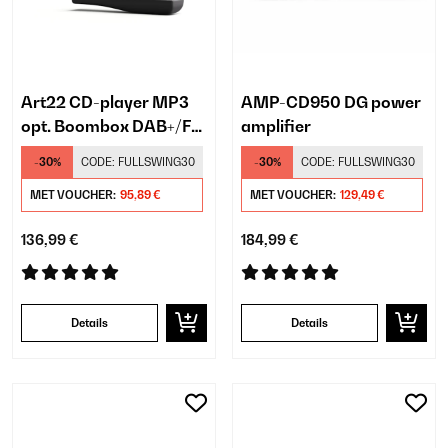
Art22 CD-player MP3
AMP-CD950 DG power
opt. Boombox DAB+/FM
amplifier
radio CD/MP3 player
-30%
CODE:
FULLSWING30
-30%
CODE:
FULLSWING30
3W luidsprekers 2,4
MET VOUCHER:
95,89 €
MET VOUCHER:
129,49 €
136,99 €
184,99 €
Details
Details