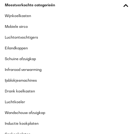
Meestverkochte categorieën
Wijnkoelkasten
Mobiele airco
Luchtontvochtigers
Eilandkappen
Schuine afzuigkap
Infrarood verwarming
Ijsblokjesmachines
Drank koelkasten
Luchtkoeler
Wandschouw afzuigkap
Inductie kookplaten