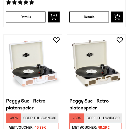
Details
Details
Peggy Sue - Retro
Peggy Sue - Retro
platenspeler
platenspeler
-30%
CODE:
FULLSWING30
-30%
CODE:
FULLSWING30
MET VOUCHER:
46,89 €
MET VOUCHER:
48,29 €