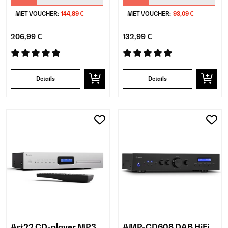
MET VOUCHER:
144,89 €
MET VOUCHER:
93,09 €
206,99 €
132,99 €
Details
Details
Art22 CD-player MP3
AMP-CD608 DAB HiFi