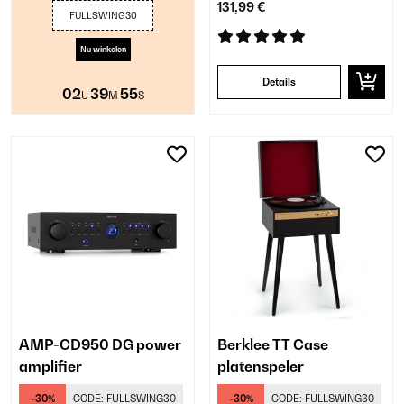
131,99 €
FULLSWING30
Nu winkelen
Details
02
39
54
U
M
S
AMP-CD950 DG power
Berklee TT Case
amplifier
platenspeler
-30%
CODE:
FULLSWING30
-30%
CODE:
FULLSWING30