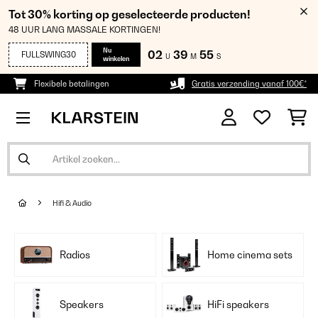
Tot 30% korting op geselecteerde producten!
48 UUR LANG MASSALE KORTINGEN!
Nu
02
39
54
FULLSWING30
U
M
S
winkelen
Flexibele betalingen
Gratis verzending vanaf 100€*
Hifi & Audio
Radios
Home cinema sets
Speakers
HiFi speakers