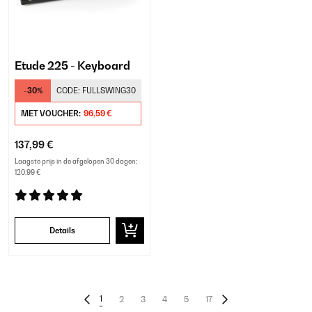
Etude 225 - Keyboard
-30%
CODE:
FULLSWING30
MET VOUCHER:
96,59 €
137,99 €
Laagste prijs in de afgelopen 30 dagen:
120,99 €
Details
1
2
3
4
5
17