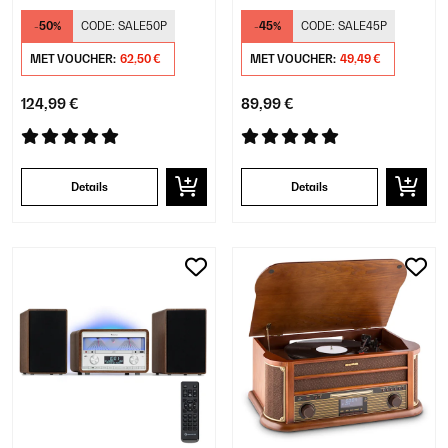
-50%
CODE:
SALE50P
-45%
CODE:
SALE45P
MET VOUCHER:
62,50 €
MET VOUCHER:
49,49 €
124,99 €
89,99 €
Details
Details