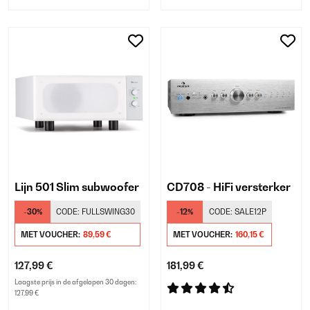
Lijn 501 Slim subwoofer
CD708 - HiFi versterker
-30%
CODE:
FULLSWING30
-12%
CODE:
SALE12P
MET VOUCHER:
89,59 €
MET VOUCHER:
160,15 €
127,99 €
181,99 €
Laagste prijs in de afgelopen 30 dagen:
127,99 €