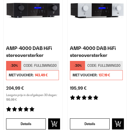
AMP-4000 DAB HiFi
AMP-4000 DAB HiFi
stereoversterker
stereoversterker
-30%
CODE:
FULLSWING30
-30%
CODE:
FULLSWING30
MET VOUCHER:
143,49 €
MET VOUCHER:
137,19 €
204,99 €
195,99 €
Laagste prijs in de afgelopen 30 dagen:
195,99 €
Details
Details