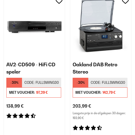
AV2-CD509 - HiFi CD
Oakland DAB Retro
speler
Stereo
-30%
CODE:
FULLSWING30
-30%
CODE:
FULLSWING30
MET VOUCHER:
97,29 €
MET VOUCHER:
142,79 €
138,99 €
203,99 €
Laagste prijs in de afgelopen 30 dagen:
193,90 €