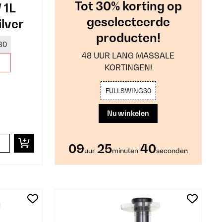
Tot 30% korting op
 1L
geselecteerde
lver
producten!
30
48 UUR LANG MASSALE
KORTINGEN!
FULLSWING30
Nu winkelen
09
25
38
uur
minuten
seconden