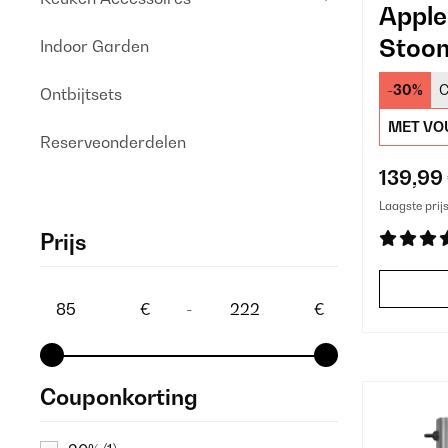
Apple
Stoo
Indoor Garden
Zilver
-30%
C
Ontbijtsets
MET VO
Reserveonderdelen
139,99
Laagste prij
Prijs
€
-
€
Couponkorting