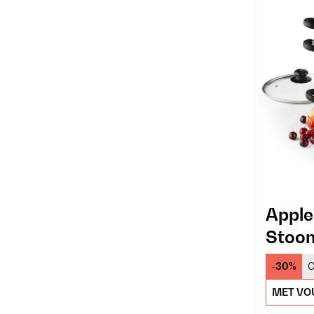
Apple
Stoo
Zilver
-30%
C
MET VO