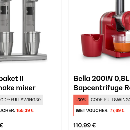
paket II
Bella 200W 0,8L
hake mixer
Sapcentrifuge 
ODE:
FULLSWING30
-30%
CODE:
FULLSWING
UCHER:
155,39 €
MET VOUCHER:
77,69 €
 €
110,99 €