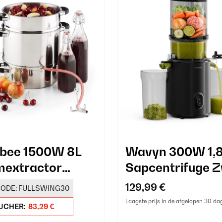
bee 1500W 8L
Wavyn 300W 1,
mextractor
Sapcentrifuge 
129,99 €
ODE:
FULLSWING30
Laagste prijs in de afgelopen 30 da
UCHER:
83,29 €