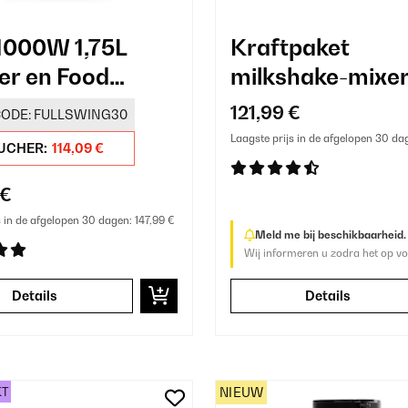
1000W 1,75L
Kraftpaket
er en Food
milkshake-mixe
ssor Rood
121,99 €
ODE:
FULLSWING30
Laagste prijs in de afgelopen 30 da
UCHER:
114,09 €
 €
s in de afgelopen 30 dagen:
147,99 €
Meld me bij beschikbaarheid.
Wij informeren u zodra het op vo
Details
Details
KT
NIEUW