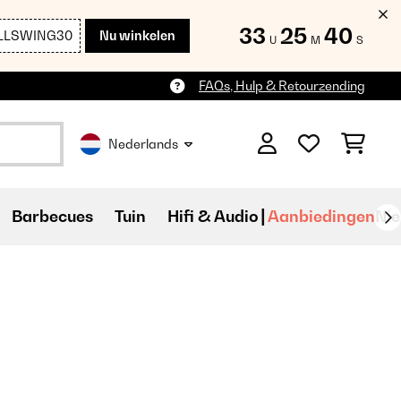
33
25
38
LLSWING30
Nu winkelen
U
M
S
FAQs, Hulp & Retourzending
Nederlands
Barbecues
Tuin
Hifi & Audio
Aanbiedingen
Ni