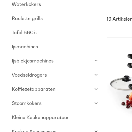
Waterkokers
Raclette grills
19 Artikele
Tafel BBQ's
Ijsmachines
Ijsblokjesmachines
Voedseldrogers
Koffiezetapparaten
Stoomkokers
Kleine Keukenapparatuur
Keuken Accessoires