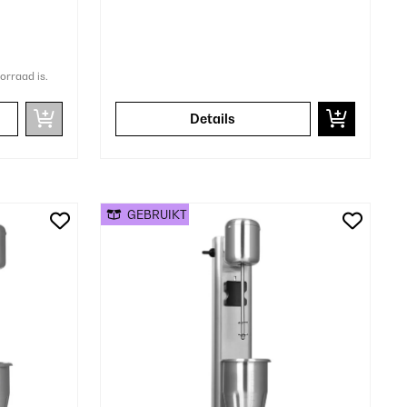
orraad is.
Details
GEBRUIKT