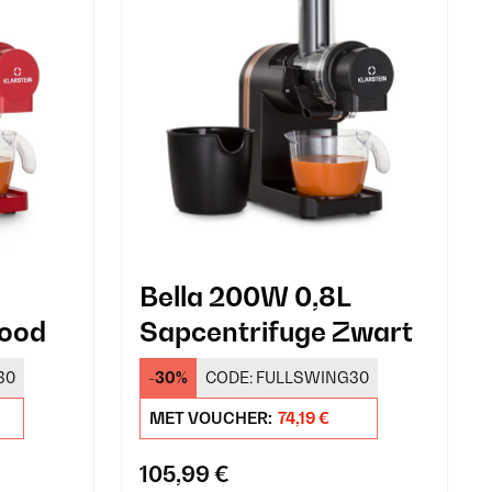
Bella 200W 0,8L
Rood
Sapcentrifuge Zwart
30
-30%
CODE:
FULLSWING30
MET VOUCHER:
74,19 €
105,99 €