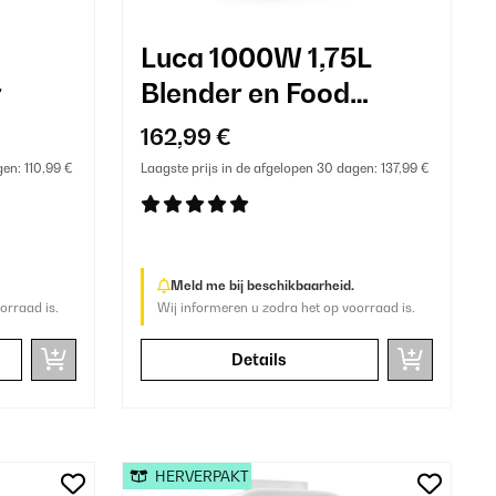
Luca 1000W 1,75L
r
Blender en Food
Processor Zwart
162,99 €
gen:
110,99 €
Laagste prijs in de afgelopen 30 dagen:
137,99 €
Meld me bij beschikbaarheid.
orraad is.
Wij informeren u zodra het op voorraad is.
Details
HERVERPAKT