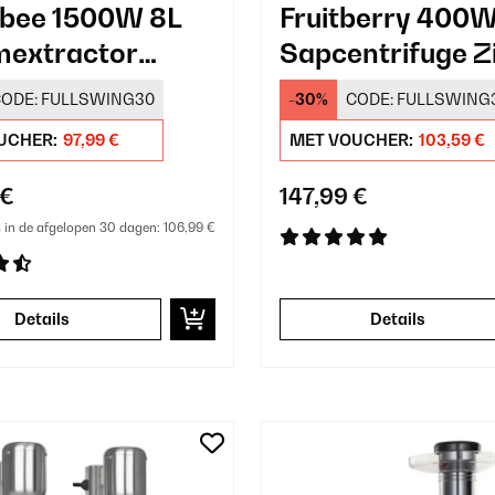
bee 1500W 8L
Fruitberry 400W
mextractor
Sapcentrifuge Zi
ODE:
FULLSWING30
-30%
CODE:
FULLSWING
UCHER:
97,99 €
MET VOUCHER:
103,59 €
 €
147,99 €
s in de afgelopen 30 dagen:
106,99 €
Details
Details