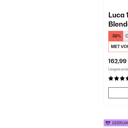
Luca 
Blend
Proce
-30%
C
MET VO
162,99
Laagste prij
GEBRUI