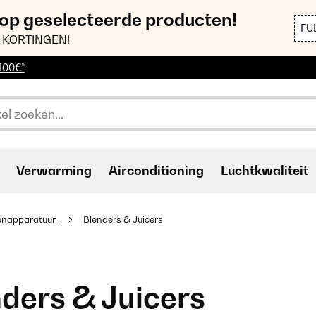
 op geselecteerde producten!
FU
 KORTINGEN!
 100€*
Verwarming
Airconditioning
Luchtkwaliteit
enapparatuur
Blenders & Juicers
ders & Juicers