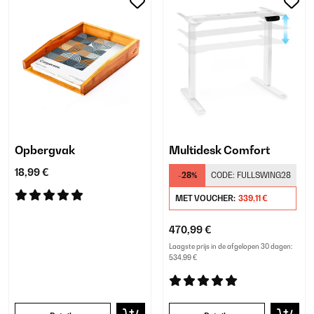
Opbergvak
Multidesk Comfort
18,99 €
-28%
CODE:
FULLSWING28
MET VOUCHER:
339,11 €
470,99 €
Laagste prijs in de afgelopen 30 dagen:
534,99 €