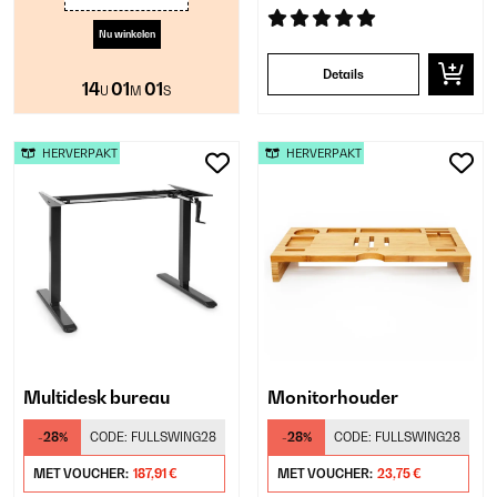
Nu winkelen
Details
14
01
00
U
M
S
HERVERPAKT
HERVERPAKT
Multidesk bureau
Monitorhouder
-28%
CODE:
FULLSWING28
-28%
CODE:
FULLSWING28
MET VOUCHER:
187,91 €
MET VOUCHER:
23,75 €