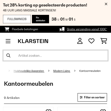
Tot 28% korting op geselecteerde producten!
48 UUR LANG MASSALE KORTINGEN!
Nu
38
01
00
FULLSWING28
U
M
S
winkelen
Flexibele betalingen
Gratis verzending vanaf 100€*
Huishoudelijke Apparaten
Modern Living
Kantoormeubelen
Kantoormeubelen
Filter en sorteer
9 Artikelen