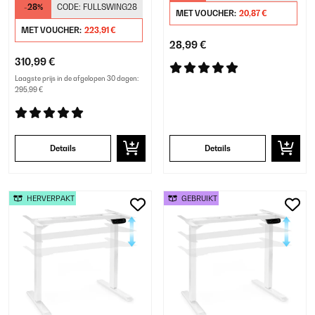
-28%
CODE:
FULLSWING28
MET VOUCHER:
20,87 €
MET VOUCHER:
223,91 €
28,99 €
310,99 €
Laagste prijs in de afgelopen 30 dagen:
295,99 €
Details
Details
HERVERPAKT
GEBRUIKT