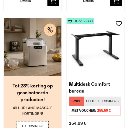
Details
Details
HERVERPAKT
Multidesk Comfort
Tot 28% korting op
bureau
geselecteerde
producten!
-28%
CODE:
FULLSWING28
48 UUR LANG MASSALE
MET VOUCHER:
255,59 €
KORTINGEN!
354,99 €
FULLSWING28