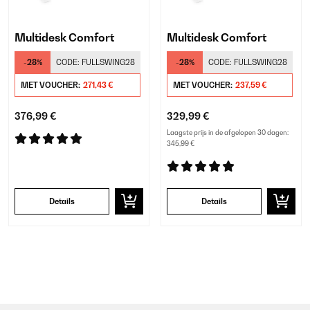
Multidesk Comfort
Multidesk Comfort
-28%
CODE:
FULLSWING28
-28%
CODE:
FULLSWING28
MET VOUCHER:
271,43 €
MET VOUCHER:
237,59 €
376,99 €
329,99 €
Laagste prijs in de afgelopen 30 dagen:
345,99 €
Details
Details