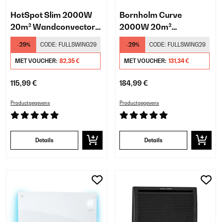
HotSpot Slim 2000W
Bornholm Curve
20m² Wandconvector
2000W 20m²
Zwart
Convector Kachel met
-29%
CODE:
FULLSWING29
-29%
CODE:
FULLSWING29
Licht Zwart
MET VOUCHER:
82,35 €
MET VOUCHER:
131,34 €
115,99 €
184,99 €
Productgegevens
Productgegevens
Details
Details