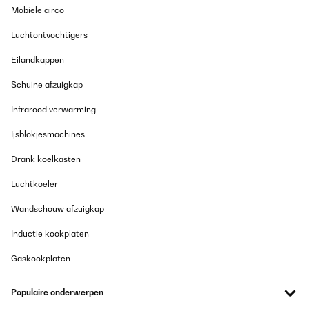
Mobiele airco
Luchtontvochtigers
Eilandkappen
Schuine afzuigkap
Infrarood verwarming
Ijsblokjesmachines
Drank koelkasten
Luchtkoeler
Wandschouw afzuigkap
Inductie kookplaten
Gaskookplaten
Populaire onderwerpen