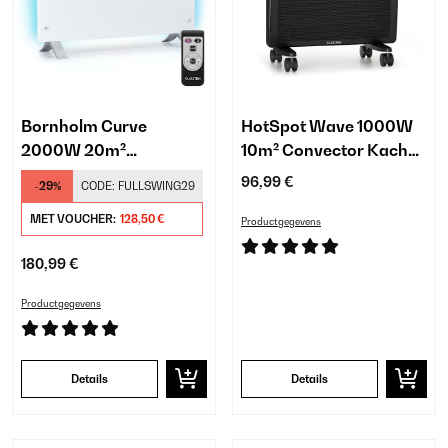
Bornholm Curve
HotSpot Wave 1000W
2000W 20m²
10m² Convector Kachel
Convector Kachel met
Zwart
96,99 €
-29%
CODE:
FULLSWING29
Licht Wit
MET VOUCHER:
128,50 €
Productgegevens
180,99 €
Productgegevens
Details
Details