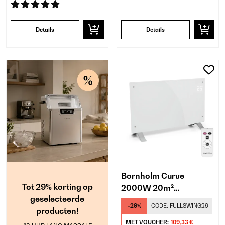
Details
Details
Bornholm Curve
Tot 29% korting op
2000W 20m²
geselecteerde
Convector Kachel Wit
-29%
CODE:
FULLSWING29
producten!
MET VOUCHER:
109,33 €