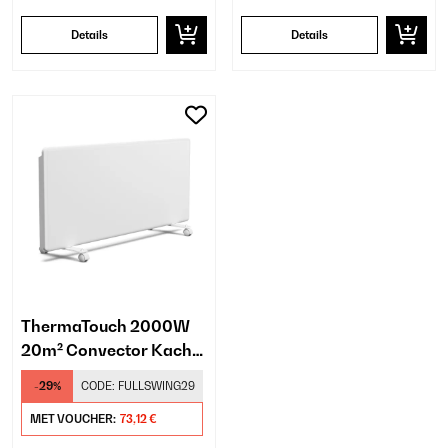
Details
Details
ThermaTouch 2000W
20m² Convector Kachel
Wit
-29%
CODE:
FULLSWING29
MET VOUCHER:
73,12 €