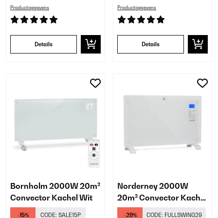
Productgegevens
Productgegevens
Details
Details
Bornholm 2000W 20m²
Norderney 2000W
Convector Kachel Wit
20m² Convector Kachel
Wit
-15%
CODE:
SALE15P
-29%
CODE:
FULLSWING29