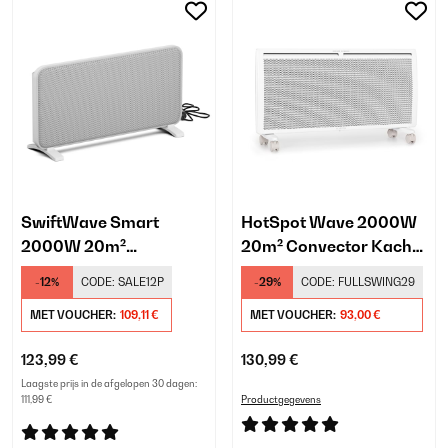
SwiftWave Smart
HotSpot Wave 2000W
2000W 20m²
20m² Convector Kachel
Convector Kachel Wit
Wit
-12%
CODE:
SALE12P
-29%
CODE:
FULLSWING29
MET VOUCHER:
109,11 €
MET VOUCHER:
93,00 €
123,99 €
130,99 €
Laagste prijs in de afgelopen 30 dagen:
111,99 €
Productgegevens