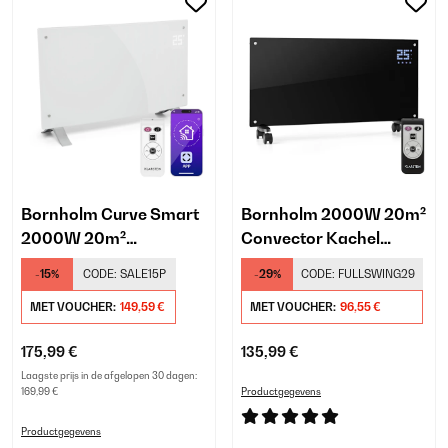
Bornholm Curve Smart
Bornholm 2000W 20m²
2000W 20m²
Convector Kachel
Convector Kachel Wit
Zwart
-15%
CODE:
SALE15P
-29%
CODE:
FULLSWING29
MET VOUCHER:
149,59 €
MET VOUCHER:
96,55 €
175,99 €
135,99 €
Laagste prijs in de afgelopen 30 dagen:
169,99 €
Productgegevens
Productgegevens