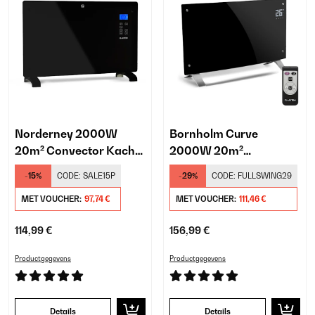
Norderney 2000W
Bornholm Curve
20m² Convector Kachel
2000W 20m²
Zwart
Convector Kachel
-15%
CODE:
SALE15P
-29%
CODE:
FULLSWING29
Zwart
MET VOUCHER:
97,74 €
MET VOUCHER:
111,46 €
114,99 €
156,99 €
Productgegevens
Productgegevens
Details
Details