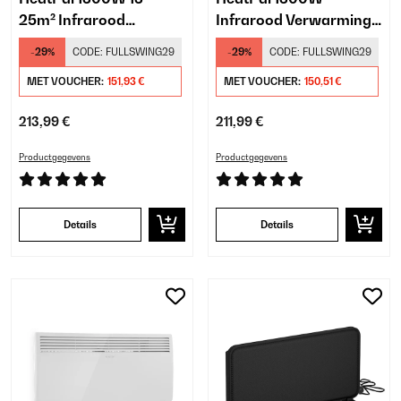
25m² Infrarood
Infrarood Verwarming
Verwarming Vrijstaand​
Vrijstaand​ Zwart
-29%
CODE:
FULLSWING29
-29%
CODE:
FULLSWING29
Zwart
MET VOUCHER:
151,93 €
MET VOUCHER:
150,51 €
213,99 €
211,99 €
Productgegevens
Productgegevens
Details
Details