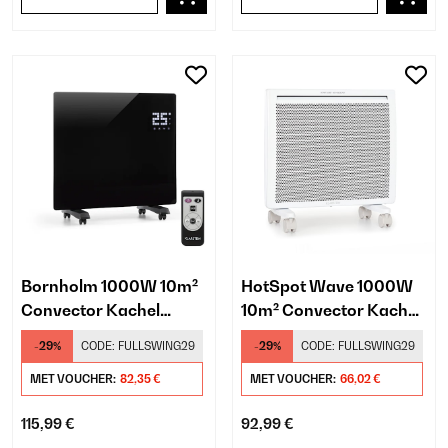
Bornholm 1000W 10m²
HotSpot Wave 1000W
Convector Kachel
10m² Convector Kachel
Zwart
Wit
-29%
CODE:
FULLSWING29
-29%
CODE:
FULLSWING29
MET VOUCHER:
82,35 €
MET VOUCHER:
66,02 €
115,99 €
92,99 €