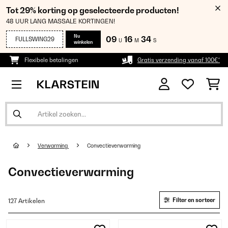
Tot 29% korting op geselecteerde producten!
48 UUR LANG MASSALE KORTINGEN!
Nu
09
16
33
FULLSWING29
U
M
S
winkelen
Flexibele betalingen
Gratis verzending vanaf 100€*
Verwarming
Convectieverwarming
Convectieverwarming
Filter en sorteer
127 Artikelen