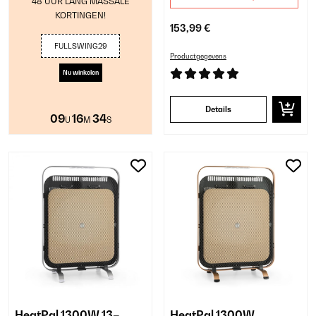
48 UUR LANG MASSALE
KORTINGEN!
153,99 €
FULLSWING29
Productgegevens
Nu winkelen
Details
09
16
33
U
M
S
HeatPal 1300W 13–
HeatPal 1300W