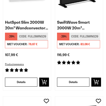
HotSpot Slim 2000W
SwiftWave Smart
20m² Wandconvector
2000W 20m²
Wit
Convector Kachel
-29%
CODE:
FULLSWING29
-29%
CODE:
FULLSWING29
Zwart
MET VOUCHER:
76,67 €
MET VOUCHER:
83,06 €
107,99 €
116,99 €
Productgegevens
Details
Details