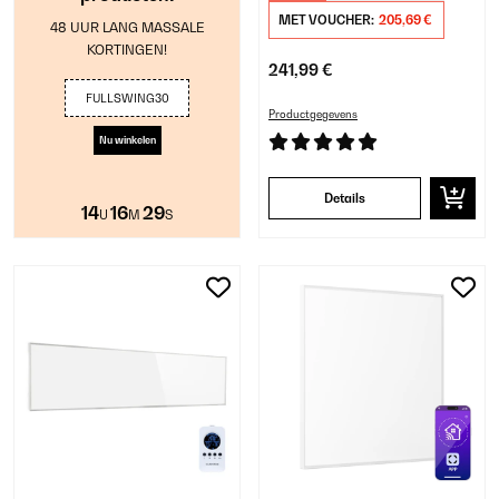
MET VOUCHER:
205,69 €
48 UUR LANG MASSALE
KORTINGEN!
241,99 €
FULLSWING30
Productgegevens
Nu winkelen
Details
14
16
28
U
M
S