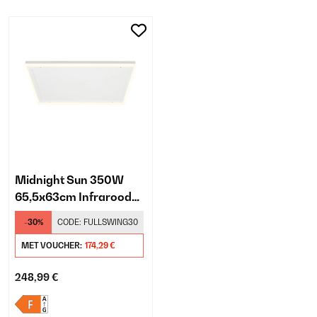
Midnight Sun 350W
65,5x63cm Infrarood
Paneel Wit
-30%
CODE:
FULLSWING30
MET VOUCHER:
174,29 €
248,99 €