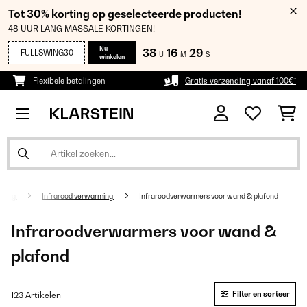
Tot 30% korting op geselecteerde producten!
48 UUR LANG MASSALE KORTINGEN!
Nu
38
16
29
FULLSWING30
U
M
S
winkelen
Flexibele betalingen
Gratis verzending vanaf 100€*
rming
Infrarood verwarming
Infraroodverwarmers voor wand & plafond
Infraroodverwarmers voor wand &
plafond
Filter en sorteer
123 Artikelen