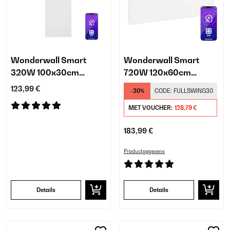
Wonderwall Smart
Wonderwall Smart
320W 100x30cm
720W 120x60cm
Infrarood Paneel Wit
Infrarood Paneel Wit
123,99 €
-30%
CODE:
FULLSWING30
MET VOUCHER:
128,79 €
183,99 €
Productgegevens
Details
Details