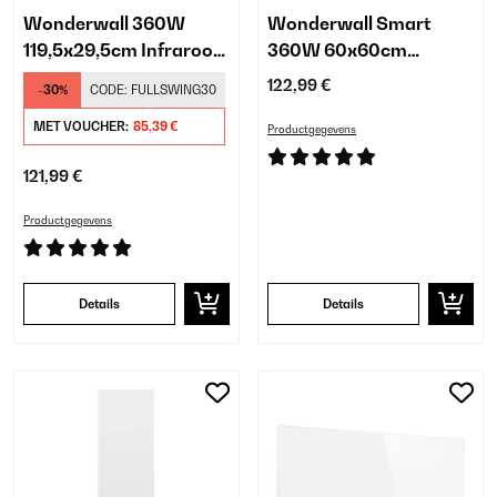
Wonderwall 360W
Wonderwall Smart
119,5x29,5cm Infrarood
360W 60x60cm
Paneel Wit
Infrarood Paneel Wit
122,99 €
-30%
CODE:
FULLSWING30
MET VOUCHER:
85,39 €
Productgegevens
121,99 €
Productgegevens
Details
Details