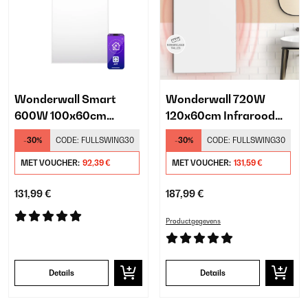
Wonderwall Smart
Wonderwall 720W
600W 100x60cm
120x60cm Infrarood
Infrarood Paneel Wit
Paneel Wit
-30%
CODE:
FULLSWING30
-30%
CODE:
FULLSWING30
MET VOUCHER:
92,39 €
MET VOUCHER:
131,59 €
131,99 €
187,99 €
Productgegevens
Details
Details