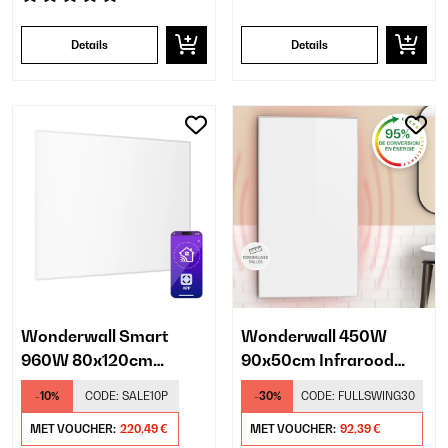
Details
Details
Wonderwall Smart
Wonderwall 450W
960W 80x120cm
90x50cm Infrarood
Infrarood Paneel Wit
Paneel Wit
-10%
CODE:
SALE10P
-30%
CODE:
FULLSWING30
MET VOUCHER:
220,49 €
MET VOUCHER:
92,39 €