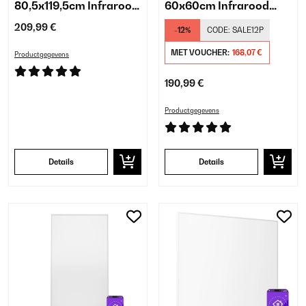
80,5x119,5cm Infrarood
60x60cm Infrarood
Paneel Wit
Paneel Wit
209,99 €
-12%
CODE:
SALE12P
MET VOUCHER:
168,07 €
Productgegevens
190,99 €
Productgegevens
Details
Details