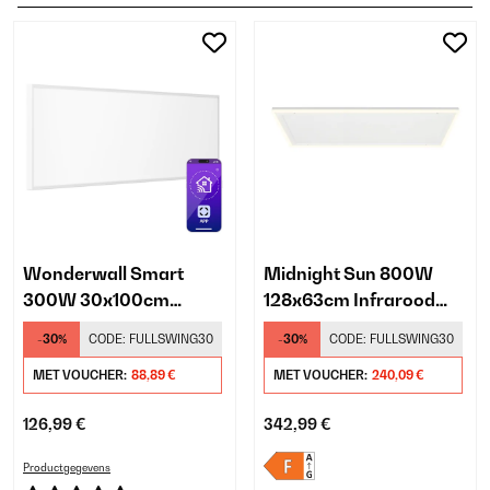
Wonderwall Smart
Midnight Sun 800W
300W 30x100cm
128x63cm Infrarood
Infrarood Paneel Wit
Paneel Wit
-30%
CODE:
FULLSWING30
-30%
CODE:
FULLSWING30
MET VOUCHER:
88,89 €
MET VOUCHER:
240,09 €
126,99 €
342,99 €
Productgegevens