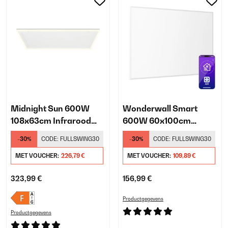
Midnight Sun 600W
Wonderwall Smart
108x63cm Infrarood
600W 60x100cm
Paneel Wit
Infrarood Paneel Wit
-30%
CODE:
FULLSWING30
-30%
CODE:
FULLSWING30
MET VOUCHER:
226,79 €
MET VOUCHER:
109,89 €
323,99 €
156,99 €
Productgegevens
Productgegevens