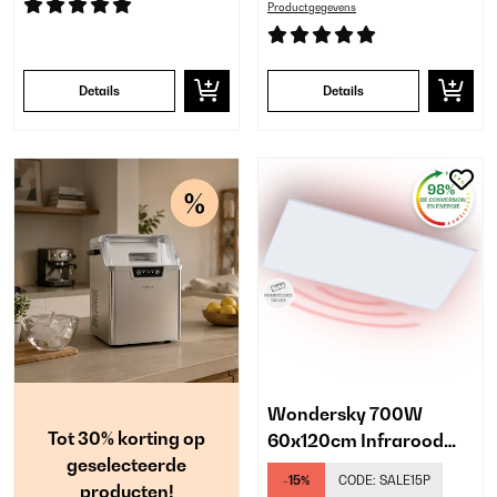
Productgegevens
Details
Details
Wondersky 700W
Tot 30% korting op
60x120cm Infrarood
geselecteerde
Paneel Wit
-15%
CODE:
SALE15P
producten!