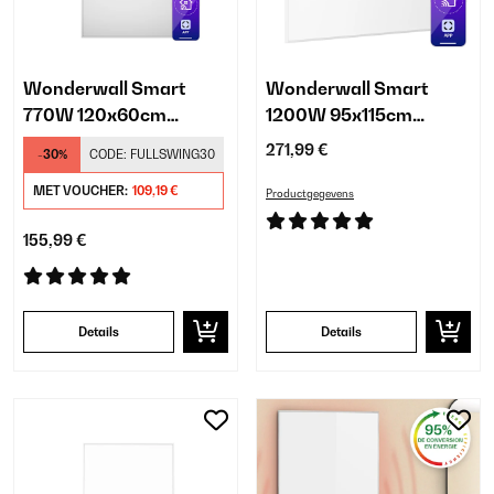
Wonderwall Smart
Wonderwall Smart
770W 120x60cm
1200W 95x115cm
Infrarood Paneel Wit
Infrarood Paneel Wit
271,99 €
-30%
CODE:
FULLSWING30
MET VOUCHER:
109,19 €
Productgegevens
155,99 €
Details
Details