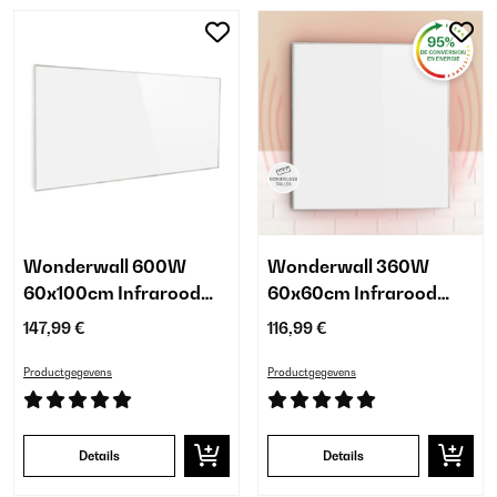
Wonderwall 600W
Wonderwall 360W
60x100cm Infrarood
60x60cm Infrarood
Paneel Wit
Paneel Wit
147,99 €
116,99 €
Productgegevens
Productgegevens
Details
Details