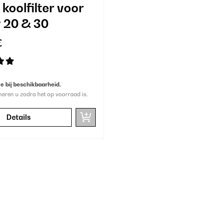
 koolfilter voor
 20 & 30
€
 bij beschikbaarheid.
meren u zodra het op voorraad is.
Details