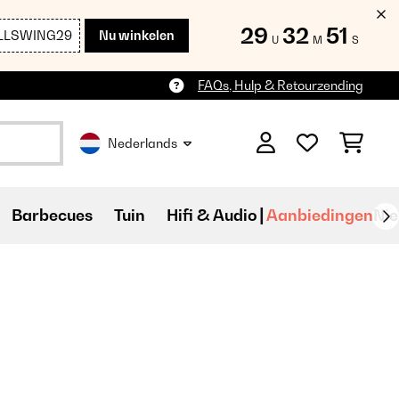
29
32
50
LLSWING29
Nu winkelen
U
M
S
FAQs, Hulp & Retourzending
Nederlands
Barbecues
Tuin
Hifi & Audio
Aanbiedingen
Ni