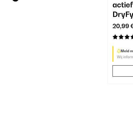
actief
DryFy
20,99 
Meld me
Wij infor