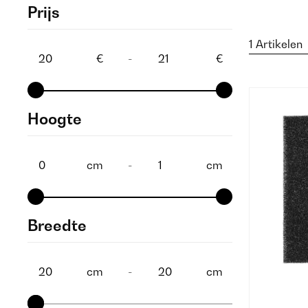
Prijs
1 Artikelen
€
-
€
Hoogte
cm
-
cm
Breedte
cm
-
cm