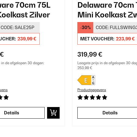
are 70cm 75L
Delaware 70cm 
Koelkast Zilver
Mini Koelkast Z
CODE:
SALE25P
-30%
CODE:
FULLSWING
UCHER:
239,99 €
MET VOUCHER:
223,99 €
 €
319,99 €
s in de afgelopen 30 dagen:
Laagste prijs in de afgelopen 30 da
253,99 €
vens
Productgegevens
Details
Details