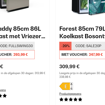
addy 85cm 86L
Forest 85cm 79L
ast met Vriezer
Koelkast Boson
ODE:
FULLSWING30
-20%
CODE:
SALE20P
UCHER:
293,99 €
MET VOUCHER:
247,99 €
 €
309,99 €
s in de afgelopen 30 dagen:
313,99 €
Laagste prijs in de afgelopen 30 da
238,98 €
vens
Productgegevens