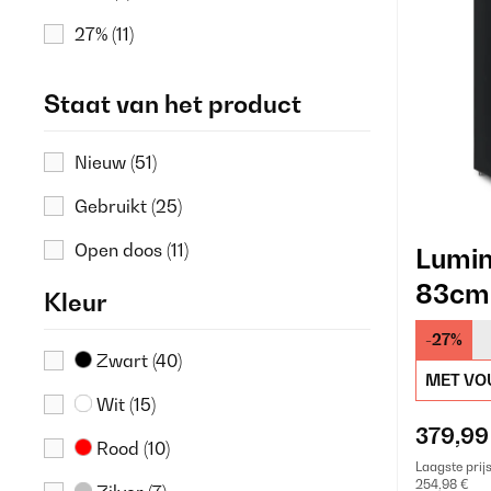
27%
(11)
30%
(27)
Staat van het product
35%
(7)
Nieuw
(51)
40%
(3)
Gebruikt
(25)
50%
(2)
Open doos
(11)
Lumin
83cm 
Kleur
Koelk
-27%
Zwart
(40)
MET VO
Wit
(15)
379,99
Rood
(10)
Laagste prij
254,98 €