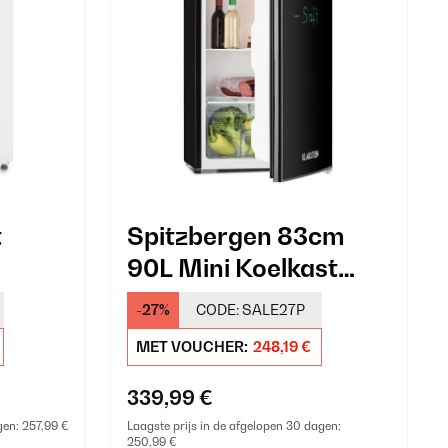
t
Spitzbergen 83cm
90L Mini Koelkast
Zwart
-27%
CODE:
SALE27P
MET VOUCHER:
248,19 €
339,99 €
gen:
257,99 €
Laagste prijs in de afgelopen 30 dagen:
250,99 €