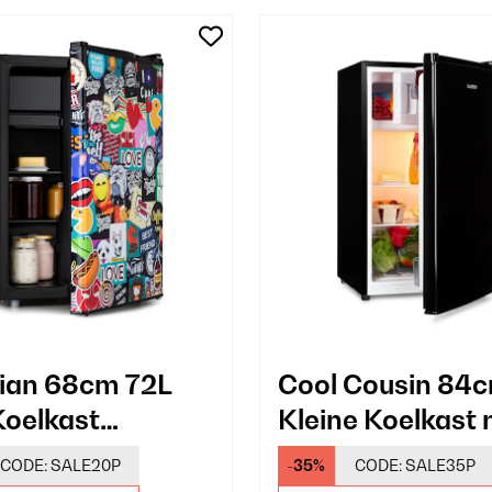
ian 68cm 72L
Cool Cousin 84c
Koelkast
Kleine Koelkast
kerbomb-ontwerp
Vriesvak Zwart
CODE:
SALE20P
-35%
CODE:
SALE35P