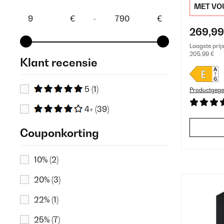
MET VO
€
-
€
269,99
Laagste prij
205,99 €
Klant recensie
5
(1)
Productgege
4+
(39)
Couponkorting
10%
(2)
20%
(3)
22%
(1)
25%
(7)