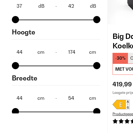
dB
-
dB
Hoogte
Big D
Koelk
cm
-
cm
Zilver
-30%
C
MET VO
Breedte
419,99
Laagste prij
cm
-
cm
Productgege