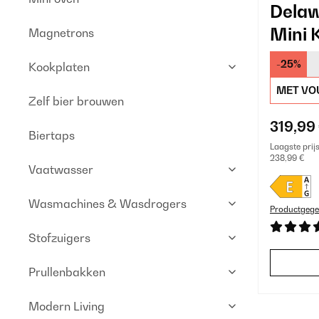
Delaw
Mini 
Magnetrons
-25%
Kookplaten
MET VO
Zelf bier brouwen
319,99
Biertaps
Laagste prij
238,99 €
Vaatwasser
Wasmachines & Wasdrogers
Productgege
Stofzuigers
Prullenbakken
Modern Living