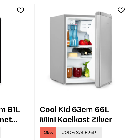
m 81L
Cool Kid 63cm 66L
 met
Mini Koelkast Zilver
-25%
CODE:
SALE25P