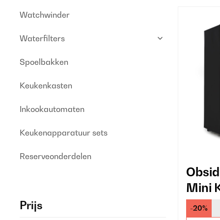
Watchwinder
Waterfilters
Spoelbakken
Keukenkasten
Inkookautomaten
Keukenapparatuur sets
Reserveonderdelen
Obsid
Mini 
Stic
Prijs
-20%