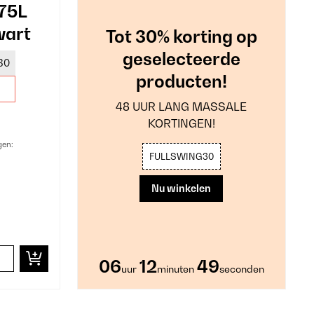
75L
wart
Tot 30% korting op
geselecteerde
30
producten!
48 UUR LANG MASSALE
KORTINGEN!
gen:
FULLSWING30
Nu winkelen
06
12
47
uur
minuten
seconden