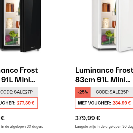
ance Frost
Luminance Fros
91L Mini
83cm 91L Mini
ast Zwart
Koelkast Wit
CODE:
SALE27P
-25%
CODE:
SALE25P
UCHER:
277,39 €
MET VOUCHER:
284,99 €
 €
379,99 €
s in de afgelopen 30 dagen:
Laagste prijs in de afgelopen 30 da