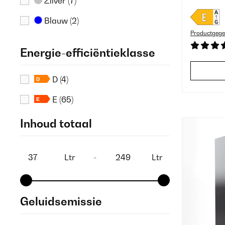
Zilver
(7)
Blauw
(2)
Productgege
Crème
(2)
Energie-efficiëntieklasse
Multi
(2)
D
(4)
Grijs
(1)
E
(65)
Inhoud totaal
Ltr
-
Ltr
Geluidsemissie