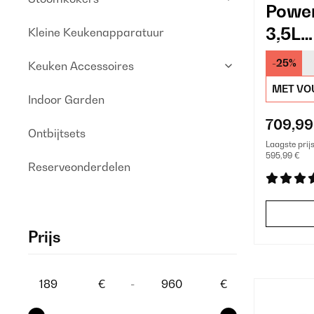
Power
3,5L
Kleine Keukenapparatuur
Ijsbl
-25%
Keuken Accessoires
Horec
MET VO
Indoor Garden
709,99
Ontbijtsets
Laagste prij
595,99 €
Reserveonderdelen
Prijs
€
-
€