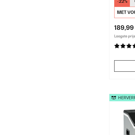
-22%
Zwar
MET VO
189,99
Laagste prij
HERVER