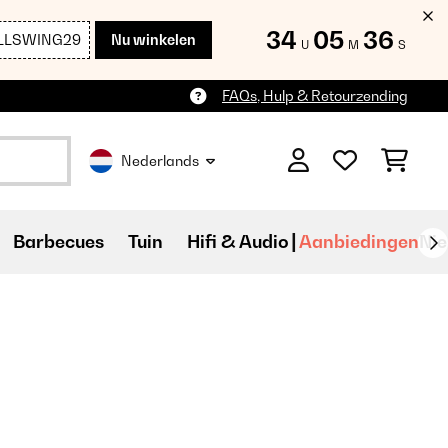
34
05
34
LLSWING29
Nu winkelen
U
M
S
FAQs, Hulp & Retourzending
Nederlands
Barbecues
Tuin
Hifi & Audio
Aanbiedingen
Ni