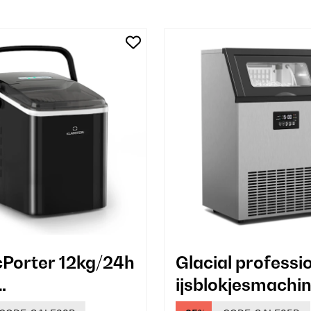
cPorter 12kg/24h
Glacial professi
ijsblokjesmachi
okjesmachine
kg