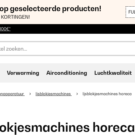
 op geselecteerde producten!
FU
 KORTINGEN!
 100€*
Verwarming
Airconditioning
Luchtkwaliteit
enapparatuur
Ijsblokjesmachines
Ijsblokjesmachines horeca
lokjesmachines horeca