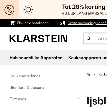
Tot 29% korting
48 UUR LANG MASSALE
Flexibele betalingen
Gratis verzending vanaf
Huishoudelijke Apparaten
Keukenapparatuur
Keuk
Keukenmachines
Blenders & Juicers
Ijsb
Friteuses