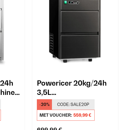
/24h
Powericer 20kg/24h
chine
3,5L
Ijsblokjesmachine
-20%
CODE:
SALE20P
Zwart
MET VOUCHER:
559,99 €
699,99 €