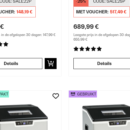
CODE:
SALE22P
-25%
CODE:
SALE25P
t
UCHER:
148,19 €
MET VOUCHER:
517,49 €
 €
689,99 €
s in de afgelopen 30 dagen:
147,99 €
Laagste prijs in de afgelopen 30 da
655,99 €
Details
Details
PAKT
GEBRUIKT