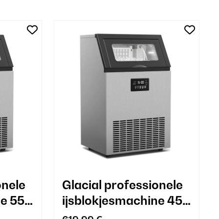
onele
Glacial professionele
ne 55
ijsblokjesmachine 45
kg