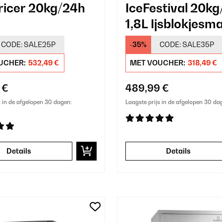
icer 20kg/24h
IceFestival 20k
1,8L Ijsblokjesm
okjesmachine
Zilver
CODE:
SALE25P
-35%
CODE:
SALE35P
a Zilver
UCHER:
532,49 €
MET VOUCHER:
318,49 €
 €
489,99 €
s in de afgelopen 30 dagen:
Laagste prijs in de afgelopen 30 da
Details
Details