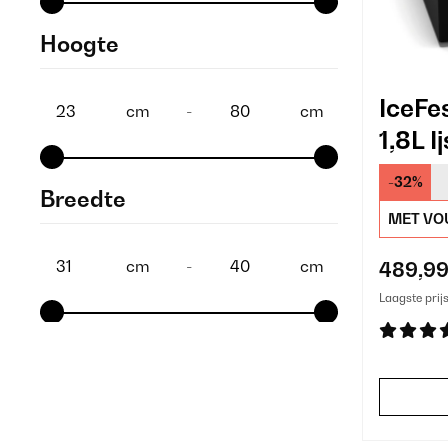
Hoogte
IceFe
cm
-
cm
1,8L 
Zwar
-32%
Breedte
MET VO
cm
-
cm
489,99
Laagste prij