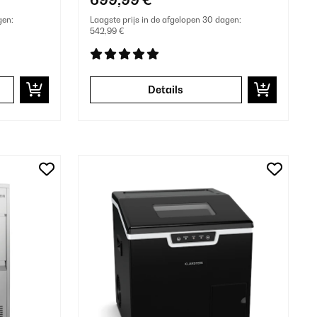
gen:
Laagste prijs in de afgelopen 30 dagen:
542,99 €
Details