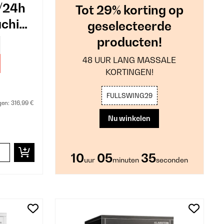
g/24h
Tot 29% korting op
achine
geselecteerde
producten!
48 UUR LANG MASSALE
KORTINGEN!
FULLSWING29
gen:
316,99 €
Nu winkelen
10
05
34
uur
minuten
seconden