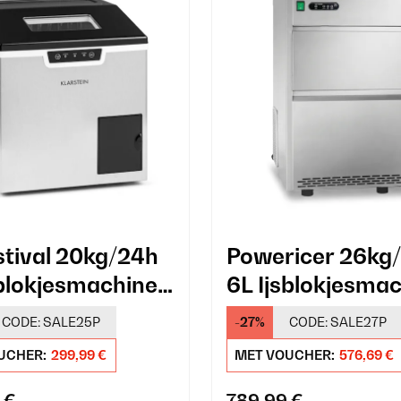
stival 20kg/24h
Powericer 26kg
sblokjesmachine
6L Ijsblokjesma
Horeca Zilver
CODE:
SALE25P
-27%
CODE:
SALE27P
UCHER:
299,99 €
MET VOUCHER:
576,69 €
 €
789,99 €