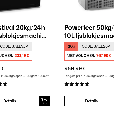
stival 20kg/24h
Powericer 50kg
Ijsblokjesmachine
10L Ijsblokjesm
t
Horeca Zilver
CODE:
SALE32P
-20%
CODE:
SALE20P
UCHER:
333,19 €
MET VOUCHER:
767,99 €
 €
959,99 €
s in de afgelopen 30 dagen:
313,99 €
Laagste prijs in de afgelopen 30 da
Details
Details