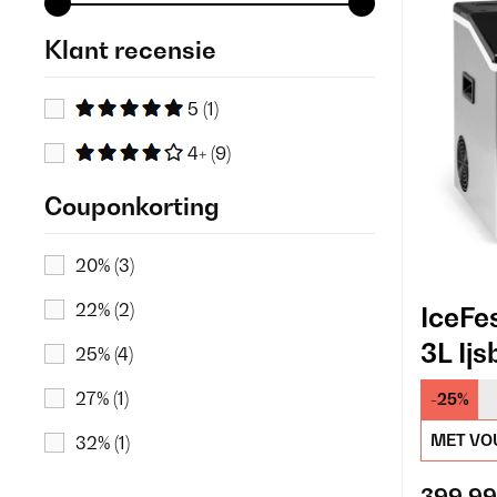
Klant recensie
5
(1)
4+
(9)
Couponkorting
20%
(3)
22%
(2)
IceFe
3L Ij
25%
(4)
Zilver
27%
(1)
-25%
MET VO
32%
(1)
35%
(3)
399,99