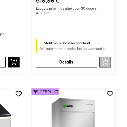
619,99 €
Laagste prijs in de afgelopen 30 dagen:
478,99 €
gen:
Meld me bij beschikbaarheid.
Wij informeren u zodra het op voorraad is.
Details
GEBRUIKT