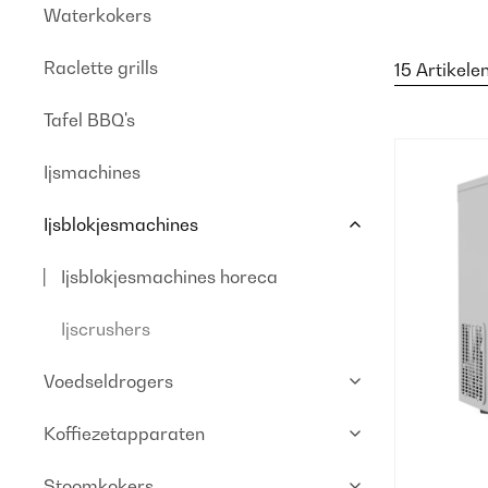
Waterkokers
Raclette grills
15 Artikele
Tafel BBQ's
Ijsmachines
Ijsblokjesmachines
Ijsblokjesmachines horeca
Ijscrushers
Voedseldrogers
Koffiezetapparaten
Stoomkokers