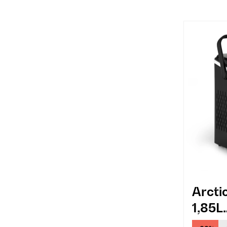
Arcti
1,85L
Ijsbl