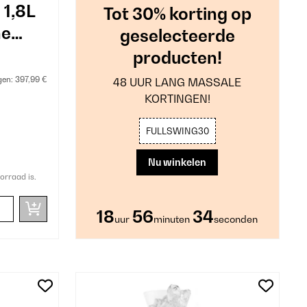
 1,8L
Tot 30% korting op
ne
geselecteerde
producten!
gen:
397,99 €
48 UUR LANG MASSALE
KORTINGEN!
FULLSWING30
Nu winkelen
orraad is.
18
56
33
uur
minuten
seconden