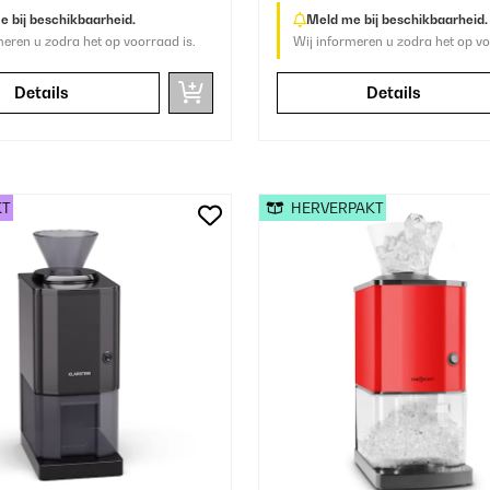
 bij beschikbaarheid.
Meld me bij beschikbaarheid.
meren u zodra het op voorraad is.
Wij informeren u zodra het op vo
Details
Details
KT
HERVERPAKT