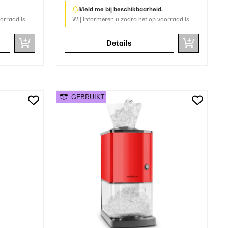
Meld me bij beschikbaarheid.
orraad is.
Wij informeren u zodra het op voorraad is.
Details
GEBRUIKT