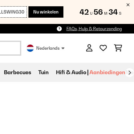
42
56
33
LLSWING30
Nu winkelen
U
M
S
FAQs, Hulp & Retourzending
Nederlands
Barbecues
Tuin
Hifi & Audio
Aanbiedingen
Ni