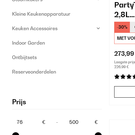
Party
2,8L
Kleine Keukenapparatuur
Ijsbl
-30%
Keuken Accessoires
Zwar
MET VO
Indoor Garden
273,99
Ontbijtsets
Laagste prij
226,99 €
Reserveonderdelen
Prijs
€
-
€