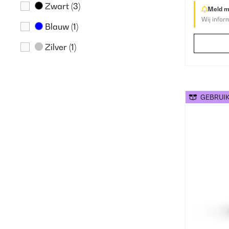
Zwart
(3)
Meld me
Wij infor
Blauw
(1)
Zilver
(1)
GEBRUI