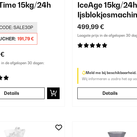
Time 15kg/24h
IceAge 15kg/24h
Ijsblokjesmachi
okjesmachine
Blauw
499,99 €
CODE:
SALE30P
t
Laagste prijs in de afgelopen 30 da
UCHER:
191,79 €
 €
s in de afgelopen 30 dagen:
Meld me bij beschikbaarheid.
Wij informeren u zodra het op vo
Details
Details