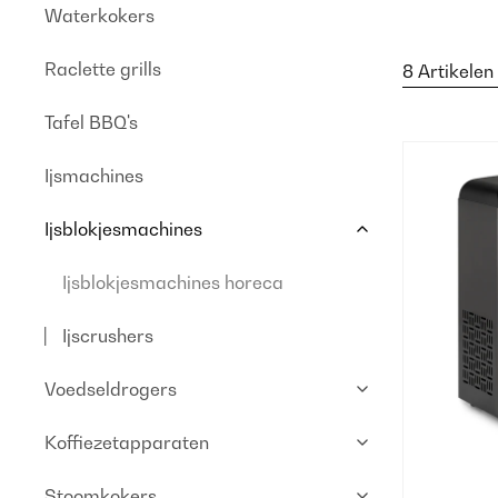
Waterkokers
Raclette grills
8 Artikelen
Tafel BBQ's
Ijsmachines
Ijsblokjesmachines
Ijsblokjesmachines horeca
Ijscrushers
Voedseldrogers
Koffiezetapparaten
Stoomkokers