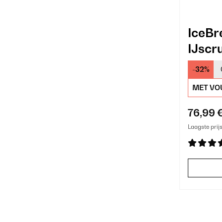
IceBr
IJscr
-32%
MET VO
76,99 
Laagste prij