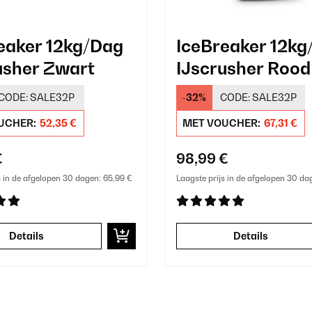
eaker 12kg/Dag
IceBreaker 12kg
usher Zwart
IJscrusher Rood
CODE:
SALE32P
-32%
CODE:
SALE32P
UCHER:
52,35 €
MET VOUCHER:
67,31 €
€
98,99 €
s in de afgelopen 30 dagen:
65,99 €
Laagste prijs in de afgelopen 30 da
Details
Details