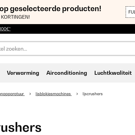
 op geselecteerde producten!
FU
 KORTINGEN!
 100€*
Verwarming
Airconditioning
Luchtkwaliteit
enapparatuur
Ijsblokjesmachines
Ijscrushers
rushers